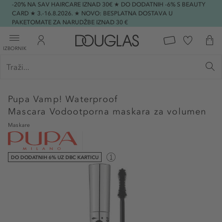
-20% NA SAV HAIRCARE IZNAD 30€ ★ DO DODATNIH -6% S BEAUTY
CARD ★ 3.-16.8.2026. ★ NOVO: BESPLATNA DOSTAVA U
PAKETOMATE ZA NARUDŽBE IZNAD 30 €
IZBORNIK
Pupa
Vamp! Waterproof
Mascara Vodootporna maskara za volumen
Maskare
DO DODATNIH 6% UZ DBC KARTICU