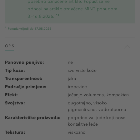
posebno označene artikle. Popust se ne
odnosi na artikle označene MINT ponudom.
*1
3.-16.8.2026.
*1
Ponuda vrijedi do 17.08.2026
OPIS
Ponovno punjivo:
ne
Tip kože:
sve vrste kože
Transparentnost:
jaka
Područje primjene:
trepavice
Efekt:
jačanje volumena, kompaktan
Svojstva:
dugotrajno, visoko
pigmentirano, vodootporno
Karakteristike proizvoda:
pogodno za ljude koji nose
kontaktne leće
Tekstura:
viskozno