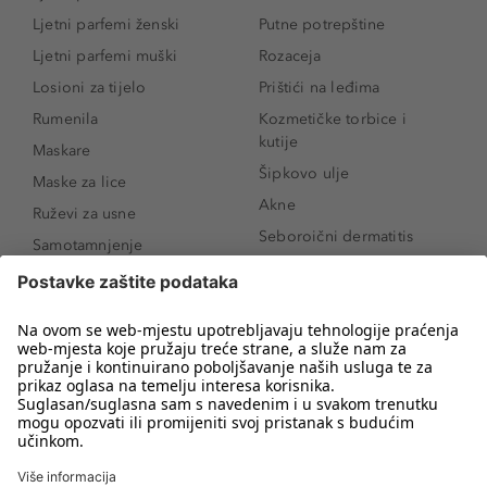
Ljetni parfemi ženski
Putne potrepštine
Ljetni parfemi muški
Rozaceja
Losioni za tijelo
Prištići na leđima
Rumenila
Kozmetičke torbice i
kutije
Maskare
Šipkovo ulje
Maske za lice
Akne
Ruževi za usne
Seboroični dermatitis
Samotamnjenje
Pigmentne mrlje
Puderi
Vrećice ispod očiju
Proizvodi za njegu lica
Novo
Proizvodi za obrve
Koji mi parfem
Sunce i zaštita
odgovara?
Serumi za lice
Kako našminkati oči da
Proizvodi za čišćenje lica
izgledaju veće
Bronzeri
Šminkanje spuštenih