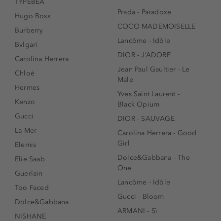
TYPEBEA
Prada - Paradoxe
Hugo Boss
COCO MADEMOISELLE
Burberry
Lancôme - Idôle
Bvlgari
DIOR - J’ADORE
Carolina Herrera
Jean Paul Gaultier - Le
Chloé
Male
Hermes
Yves Saint Laurent -
Kenzo
Black Opium
Gucci
DIOR - SAUVAGE
La Mer
Carolina Herrera - Good
Girl
Elemis
Dolce&Gabbana - The
Elie Saab
One
Guerlain
Lancôme - Idôle
Too Faced
Gucci - Bloom
Dolce&Gabbana
ARMANI - Sì
NISHANE