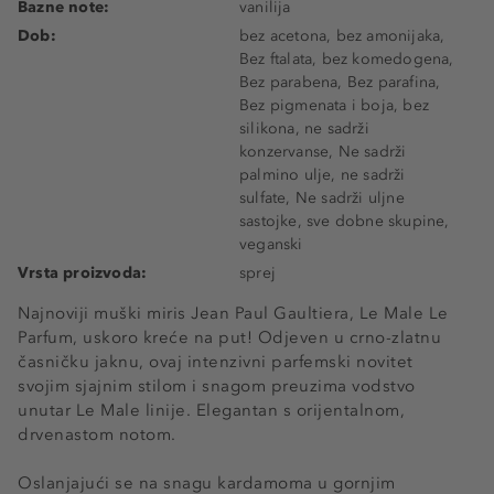
Bazne note:
vanilija
Dob:
bez acetona, bez amonijaka,
Bez ftalata, bez komedogena,
Bez parabena, Bez parafina,
Bez pigmenata i boja, bez
silikona, ne sadrži
konzervanse, Ne sadrži
palmino ulje, ne sadrži
sulfate, Ne sadrži uljne
sastojke, sve dobne skupine,
veganski
Vrsta proizvoda:
sprej
Najnoviji muški miris Jean Paul Gaultiera, Le Male Le
Parfum, uskoro kreće na put! Odjeven u crno-zlatnu
časničku jaknu, ovaj intenzivni parfemski novitet
svojim sjajnim stilom i snagom preuzima vodstvo
unutar Le Male linije. Elegantan s orijentalnom,
drvenastom notom.
Oslanjajući se na snagu kardamoma u gornjim