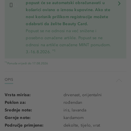
popust će se automatski obračunavati u
košarici ovisno o iznosu kupovine. Ako ste
novi korisnik prilikom registracije možete
odabrati da želite Beauty Card.
Popust se ne odnosi na već snižene i
posebno označene artikle. Popust se ne
odnosi na artikle označene MINT ponudom.
*1
3.-16.8.2026.
*1
Ponuda vrijedi do 17.08.2026
OPIS
Vrsta mirisa:
drvenast, orijentalni
Poklon za:
rođendan
Srednje note:
iris, lavanda
Gornje note:
kardamom
Područje primjene:
dekolte, tijelo, vrat