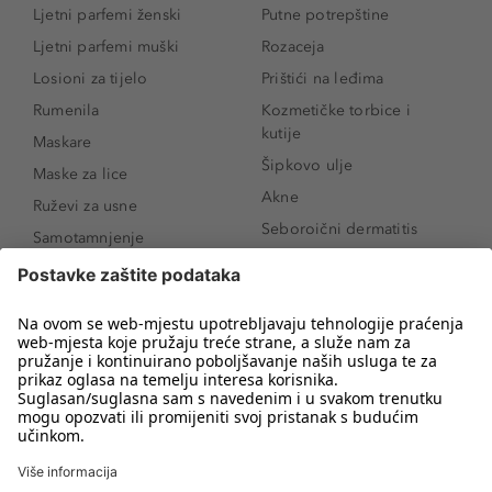
Ljetni parfemi ženski
Putne potrepštine
Ljetni parfemi muški
Rozaceja
Losioni za tijelo
Prištići na leđima
Rumenila
Kozmetičke torbice i
kutije
Maskare
Šipkovo ulje
Maske za lice
Akne
Ruževi za usne
Seboroični dermatitis
Samotamnjenje
Pigmentne mrlje
Puderi
Vrećice ispod očiju
Proizvodi za njegu lica
Novo
Proizvodi za obrve
Koji mi parfem
Sunce i zaštita
odgovara?
Serumi za lice
Kako našminkati oči da
Proizvodi za čišćenje lica
izgledaju veće
Bronzeri
Šminkanje spuštenih
kapaka