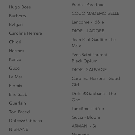
Prada - Paradoxe
Hugo Boss
COCO MADEMOISELLE
Burberry
Lancôme - Idôle
Bvlgari
DIOR - J’ADORE
Carolina Herrera
Jean Paul Gaultier - Le
Chloé
Male
Hermes
Yves Saint Laurent -
Kenzo
Black Opium
Gucci
DIOR - SAUVAGE
La Mer
Carolina Herrera - Good
Girl
Elemis
Dolce&Gabbana - The
Elie Saab
One
Guerlain
Lancôme - Idôle
Too Faced
Gucci - Bloom
Dolce&Gabbana
ARMANI - Sì
NISHANE
Nomade