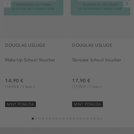
DOUGLAS USLUGE
DOUGLAS USLUGE
Make Up School Voucher
Skincare School Voucher
14,90 €
17,90 €
(14,90 € / 1 kom.)
(17,90 € / 1 kom.)
MINT PONUDA
MINT PONUDA
1
2
3
4
5
6
7
8
9
10
11
12
13
14
15
16
17
18
19
20
21