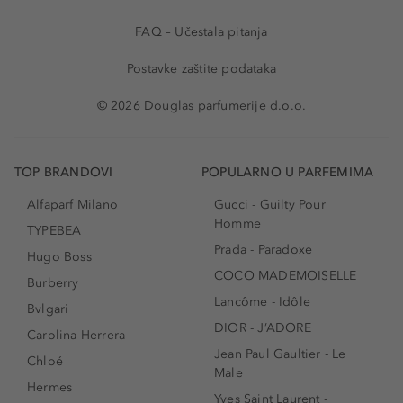
FAQ – Učestala pitanja
Postavke zaštite podataka
© 2026 Douglas parfumerije d.o.o.
TOP BRANDOVI
POPULARNO U PARFEMIMA
Alfaparf Milano
Gucci - Guilty Pour
Homme
TYPEBEA
Prada - Paradoxe
Hugo Boss
COCO MADEMOISELLE
Burberry
Lancôme - Idôle
Bvlgari
DIOR - J’ADORE
Carolina Herrera
Jean Paul Gaultier - Le
Chloé
Male
Hermes
Yves Saint Laurent -