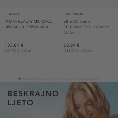
CHANEL
ERBORIAN
HYDRA BEAUTY MICRO CRÈME
BB & CC kreme
HIDRACIJA POPUNJAVANJE JAČANJE
CC Crème Colour-Correcting...
CC krema
103,89 €
50,69 €
(207,78 € / 100 g)
(126,73 € / 100 ml)
1
2
3
4
5
6
7
8
9
10
11
12
13
14
15
16
17
18
19
20
21
22
23
24
25
26
27