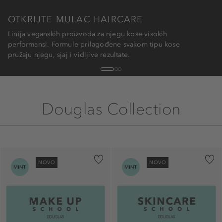
OTKRIJTE MULAC HAIRCARE
Linija veganskih proizvoda za njegu kose visokih
performansi. Formule prilagođene svakom tipu kose
pružaju njegu, sjaj i vidljive rezultate.
1
2
3
Douglas Collection
NOVO
NOVO