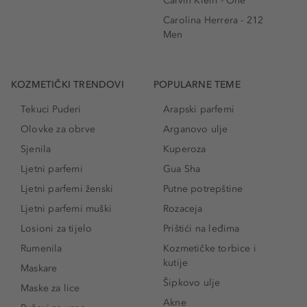
Calvin Klein - One
Carolina Herrera - 212
Men
KOZMETIČKI TRENDOVI
POPULARNE TEME
Tekuci Puderi
Arapski parfemi
Olovke za obrve
Arganovo ulje
Sjenila
Kuperoza
Ljetni parfemi
Gua Sha
Ljetni parfemi ženski
Putne potrepštine
Ljetni parfemi muški
Rozaceja
Losioni za tijelo
Prištići na leđima
Rumenila
Kozmetičke torbice i
kutije
Maskare
Šipkovo ulje
Maske za lice
Akne