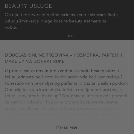
BEAUTY USLUGE
Otkrijte i rezervirajte online naše makeup i skincare škole,
uslugu šminkanja, njege kose te beauty tretmane za
nokte.
1
2
3
DOUGLAS ONLINE TRGOVINA – KOZMETIKA, PARFEMI I
MAKE UP NA DOHVAT RUKE
U potrazi ste za novim proizvodima za vašu beauty rutinu ili
želite jednostavno i brzo kupiti proizvode koji vam trebaju?
Ponestalo vam je omiljenog parfema ili tražite idealan poklon?
Obnavljate svoju kozmetičku torbicu omiljenim klasicima, a
želite i novi trendi make up?
Douglas
online trgovina pomoći
će vam pri odabiru i kupovini proizvoda za sveobuhvatnu
njegu i šminkanje. Istražite na tisuće proizvoda i vodite se
preglednim kategorijama kako bi vam kupovina bila brza i
jednostavna. Tu su dobro poznati brendovi kao što su
Dior
,
Lancôme
i
MAC
, kao i neki noviji poput brendova
Prikaži više
one.two.free!
,
Sol de Janeiro
i
Tomorrowlabs
.
Douglas