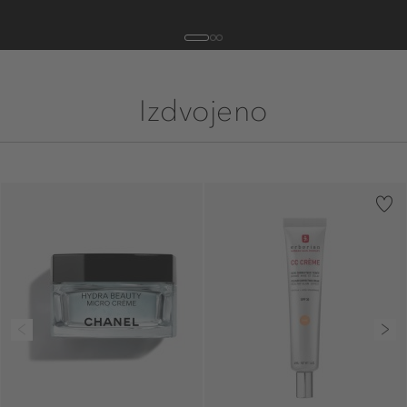
1
2
3
Izdvojeno