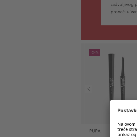
zadvoljivog p
pronaći u Va
-24%
PUPA
PUPA