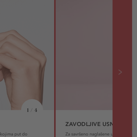
1 / 4
ZAVODLJIVE USNE POČI
s kojima put do
Za savršeno naglašene usne, True L