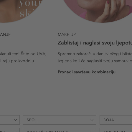
ČANJE
MAKE-UP
Zablistaj i naglasi svoju ljepot
planuli ten! Štite od UVA,
Spremno zakorači u dan svježeg i blist
uliraju proizvodnju
izgleda koji će naglasiti tvoju samouvj
Pronađi savršenu kombinaciju.
SPOL
BOJA