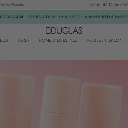
Povrat 90 dana
MOJA DIGITALNA KAR
★ DO DODATNIH -6 % S BEAUTY CARD ★ 8.-9.8.2026. ★ NOVO: BESPLATNA 
JELO
KOSA
HOME & LIFESTYLE
AKCIJE I POKLONI