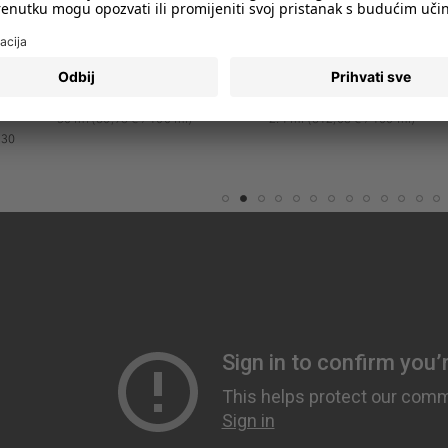
Ruževi za usne
rproof Eye Pencil
Vamp! Black Eau de Parfum
Miss Pupa Lipstick
olovka za oči
Parfemska voda
Ruž za usne
40,48 €
19,49 €
50 ml
(80,96 € / 100 ml)
2.4 ml
(812,08 € / 100 ml)
30
1
2
3
4
5
6
7
8
9
10
1