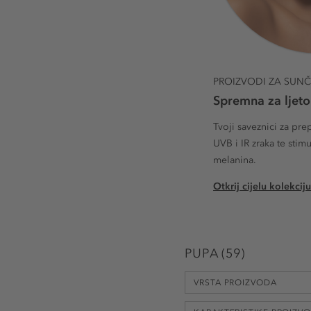
PROIZVODI ZA SUN
Spremna za ljeto
Tvoji saveznici za pre
UVB i IR zraka te stim
melanina.
Otkrij cijelu kolekciju
PUPA
(
59
)
VRSTA PROIZVODA