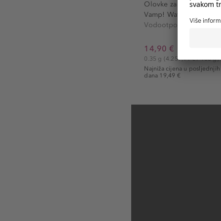
Maskare
Olovke za oči
Vamp! Mascara
Vamp! Wate
Maskara za volumen
Vodootporna 
19,24 €
14,90 €
9 ml
(213,78 € / 100 ml)
0.35 g
(4.257,14 € / 100 g)
Najniža cijena u posljednjih 
dana 19,49 €