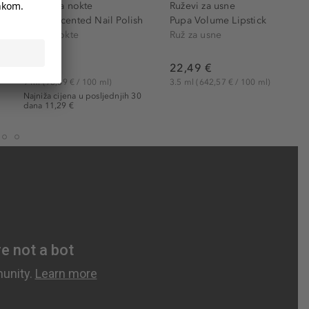
Lakovi za nokte
Ruževi za usne
Vamp! Scented Nail Polish
Pupa Volume Lipstick
Lak za nokte
Ruž za usne
8,90 €
22,49 €
9 ml
(98,89 € / 100 ml)
3.5 ml
(642,57 € / 100 ml)
Najniža cijena u posljednjih 30
dana 11,29 €
1
12
13
14
15