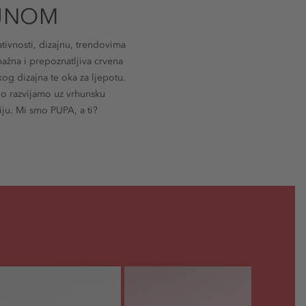
AJNOM
tivnosti, dizajnu, trendovima
nažna i prepoznatljiva crvena
skog dizajna te oka za ljepotu.
no razvijamo uz vrhunsku
iju. Mi smo PUPA, a ti?