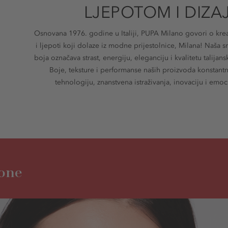
LJEPOTOM I DIZ
Osnovana 1976. godine u Italiji, PUPA Milano govori o krea
i ljepoti koji dolaze iz modne prijestolnice, Milana! Naša s
boja označava strast, energiju, eleganciju i kvalitetu talijan
Boje, teksture i performanse naših proizvoda konstant
tehnologiju, znanstvena istraživanja, inovaciju i emoc
one