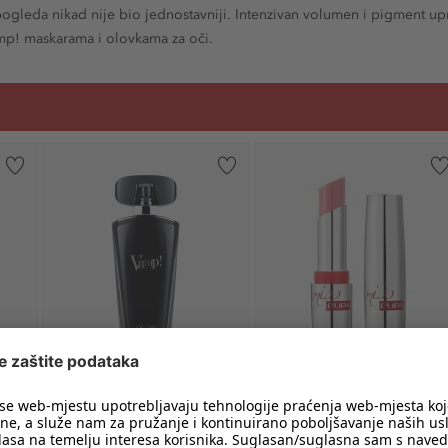
ogleda nikad nije bio jednostavniji. Intenzivan volumen i pigment up
mp! maskarama i olovkama za oči.
PUPA
PUPA