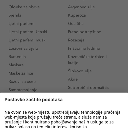
Olovke za obrve
Arganovo ulje
Sjenila
Kuperoza
Ljetni parfemi
Gua Sha
Ljetni parfemi ženski
Putne potrepštine
Ljetni parfemi muški
Rozaceja
Losioni za tijelo
Prištići na leđima
Rumenila
Kozmetičke torbice i
kutije
Maskare
Šipkovo ulje
Maske za lice
Akne
Ruževi za usne
Seboroični dermatitis
Samotamnjenje
Pigmentne mrlje
Puderi
Vrećice ispod očiju
Proizvodi za njegu lica
Novo
Proizvodi za obrve
Koji mi parfem
Sunce i zaštita
odgovara?