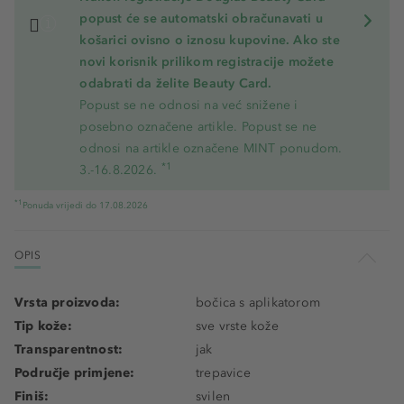
popust će se automatski obračunavati u
košarici ovisno o iznosu kupovine. Ako ste
novi korisnik prilikom registracije možete
odabrati da želite Beauty Card.
Popust se ne odnosi na već snižene i
posebno označene artikle. Popust se ne
odnosi na artikle označene MINT ponudom.
*1
3.-16.8.2026.
*1
Ponuda vrijedi do 17.08.2026
OPIS
Vrsta proizvoda:
bočica s aplikatorom
Tip kože:
sve vrste kože
Transparentnost:
jak
Područje primjene:
trepavice
Finiš:
svilen