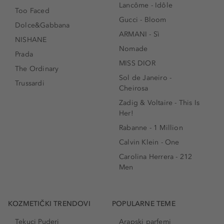
Lancôme - Idôle
Too Faced
Gucci - Bloom
Dolce&Gabbana
ARMANI - Sì
NISHANE
Nomade
Prada
MISS DIOR
The Ordinary
Sol de Janeiro -
Trussardi
Cheirosa
Zadig & Voltaire - This Is
Her!
Rabanne - 1 Million
Calvin Klein - One
Carolina Herrera - 212
Men
KOZMETIČKI TRENDOVI
POPULARNE TEME
Tekuci Puderi
Arapski parfemi