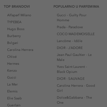
TOP BRANDOVI
POPULARNO U PARFEMIMA
Alfaparf Milano
Gucci - Guilty Pour
Homme
TYPEBEA
Prada - Paradoxe
Hugo Boss
COCO MADEMOISELLE
Burberry
Lancôme - Idôle
Bvlgari
DIOR - J’ADORE
Carolina Herrera
Jean Paul Gaultier - Le
Chloé
Male
Hermes
Yves Saint Laurent -
Kenzo
Black Opium
Gucci
DIOR - SAUVAGE
La Mer
Carolina Herrera - Good
Girl
Elemis
Dolce&Gabbana - The
Elie Saab
One
Guerlain