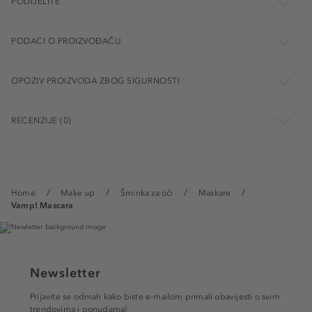
PODIJELITE
PODACI O PROIZVOĐAČU
OPOZIV PROIZVODA ZBOG SIGURNOSTI
RECENZIJE (0)
Home
Make up
Šminka za oči
Maskare
Vamp! Mascara
Newsletter
Prijavite se odmah kako biste e-mailom primali obavijesti o svim
trendovima i ponudama!