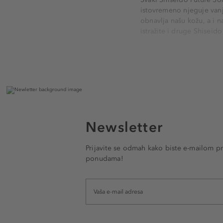
istovremeno njeguje vanjs
obnavlja našu kožu, a i
istražite i druge Shiseid
Newsletter
Prijavite se odmah kako biste e-mailom pr
ponudama!