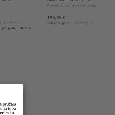
Krema za područje oko očiju
195,39 €
na
622,90 € / 1 l
Osnovna cijena
11.493,50 € / 1 l
 u posljednjih 30 dana