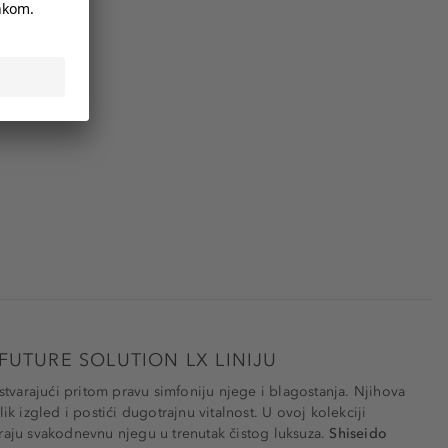
FUTURE SOLUTION LX LINIJU
 stvarajući pritom pravu simfoniju njege i blagostanja. Njihova
k izgled i postići dugotrajnu vitalnost. U ovoj kolekciji
araju svakodnevnu njegu u trenutak čistog luksuza.
Shiseido