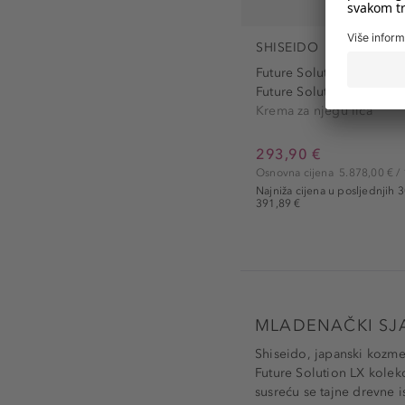
SHISEIDO
Future Solution LX
Future Solution LX...
Krema za njegu lica
293,90 €
Osnovna cijena
5.878,00 € / 
Najniža cijena u posljednjih 
391,89 €
MLADENAČKI SJA
Shiseido, japanski kozmet
Future Solution LX kolekc
susreću se tajne drevne 