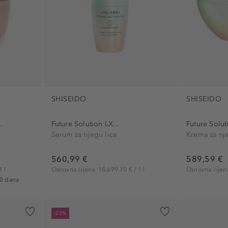
SHISEIDO
SHISEIDO
.
Future Solution LX...
Future Solut
Serum za njegu lica
Krema za nje
560,99 €
589,59 €
1 l
Osnovna cijena
18.699,70 € / 1 l
Osnovna cije
30 dana
-25%