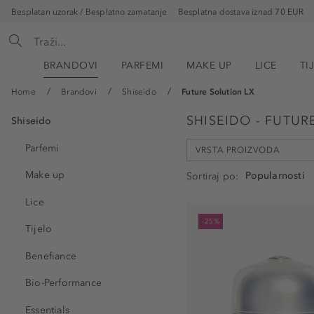
Besplatan uzorak / Besplatno zamatanje
Besplatna dostava iznad 70 EUR
BRANDOVI
PARFEMI
MAKE UP
LICE
TI
Home
Brandovi
Shiseido
Future Solution LX
SHISEIDO - FUTUR
Shiseido
Parfemi
VRSTA PROIZVODA
Make up
Sortiraj po
Lice
Krema za njegu lica (6)
-25%
Tijelo
Krema za područje oko oč
Serum za njegu lica (2)
Benefiance
Pjena za ukljanjanje šmink
Bio-Performance
Pjena za čišćenje lica (1)
Essentials