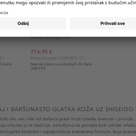
SHISEIDO
Future Solution LX
Future Solution LX Total...
Krema za njegu lica
276,90 €
1 l
Osnovna cijena
5.538,00 € / 1 l
30 dana
Najniža cijena u posljednjih 30 dana
368,99 €
J I BARŠUNASTO GLATKA KOŽA UZ SHISEIDO 
ički div, već više od stoljeća gradi most između znanosti i prirode,
ija vrhunac je te tradicije, osmišljena da pomaže koži održati mladoli
istočnjačke botanike i najnaprednije znanstvene formule, koje pretv