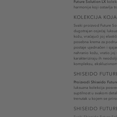
Future Solution LX
kolekc
harmonije koji ostavlja t
KOLEKCIJA KOJA
Svaki proizvod Future Sol
dugotrajan osjećaj luksu
kožu, vraćajući joj elast
posebna krema za područje
postaje ujednačen i sjaja
nahranio kožu, vratio jo
karakteriziraju ih neodol
kompleksu, ekskluzivnom 
SHISEIDO FUTUR
Proizvodi Shiseido Futur
luksuzna kolekcija posveć
suptilnost u svakom detalj
trenutak u kojem se prir
SHISEIDO FUTUR
Svaki Shiseido Future Sol