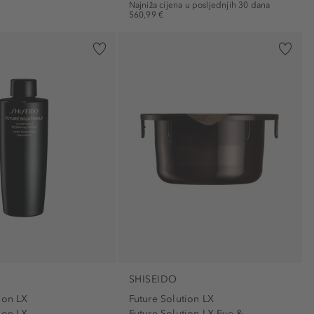
Najniža cijena u posljednjih 30 dana
560,99 €
SHISEIDO
ion LX
Future Solution LX
ion LX...
Future Solution LX Eye &...