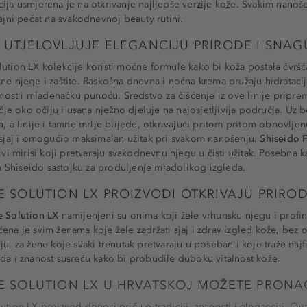
ija usmjerena je na otkrivanje najljepše verzije kože. Svakim nanoš
rajni pečat na svakodnevnoj beauty rutini.
 UTJELOVLJUJE ELEGANCIJU PRIRODE I SNAG
ution LX kolekcije koristi moćne formule kako bi koža postala čvršća,
zne njege i zaštite. Raskošna dnevna i noćna krema pružaju hidrataci
ičnost i mladenačku punoću. Sredstvo za čišćenje iz ove linije pripr
 oko očiju i usana nježno djeluje na najosjetljivija područja. Uz b
n, a linije i tamne mrlje blijede, otkrivajući pritom pritom obnovljen
j sjaj i omogućio maksimalan užitak pri svakom nanošenju.
Shiseido F
jivi mirisi koji pretvaraju svakodnevnu njegu u čisti užitak. Posebna 
Shiseido sastojku za produljenje mladolikog izgleda.
E SOLUTION LX PROIZVODI OTKRIVAJU PRIROD
e Solution LX
namijenjeni su onima koji žele vrhunsku njegu i profi
ena je svim ženama koje žele zadržati sjaj i zdrav izgled kože, bez ob
u, za žene koje svaki trenutak pretvaraju u poseban i koje traže najfi
oda i znanost susreću kako bi probudile duboku vitalnost kože.
E SOLUTION LX U HRVATSKOJ MOŽETE PRONA
ution LX proizvod donosi priču o tradiciji, znanosti i eleganciji. Ov