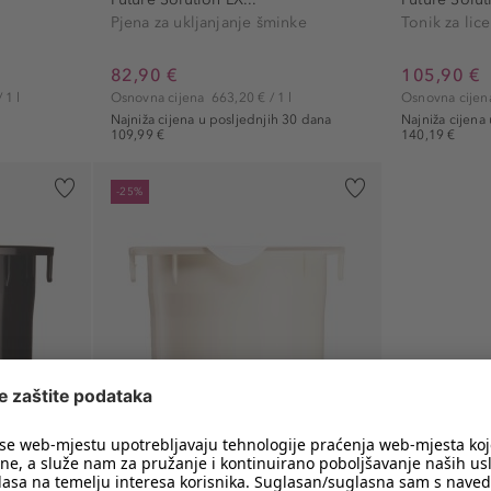
Pjena za ukljanjanje šminke
Tonik za lice
82,90 €
105,90 €
 1 l
Osnovna cijena
663,20 € / 1 l
Osnovna cije
Najniža cijena u posljednjih 30 dana
Najniža cijena
109,99 €
140,19 €
-25%