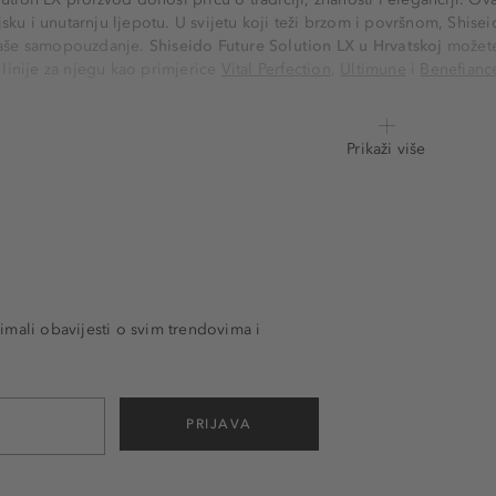
ku i unutarnju ljepotu. U svijetu koji teži brzom i površnom, Shisei
 naše samopouzdanje.
Shiseido Future Solution LX u Hrvatskoj
možete
o linije za njegu kao primjerice
Vital Perfection
,
Ultimune
i
Benefianc
Prikaži više
imali obavijesti o svim trendovima i
PRIJAVA