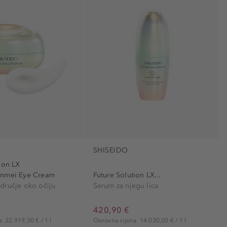
SHISEIDO
ion LX
Enmei Eye Cream
Future Solution LX...
dručje oko očiju
Serum za njegu lica
420,90 €
na
22.919,30 € / 1 l
Osnovna cijena
14.030,00 € / 1 l