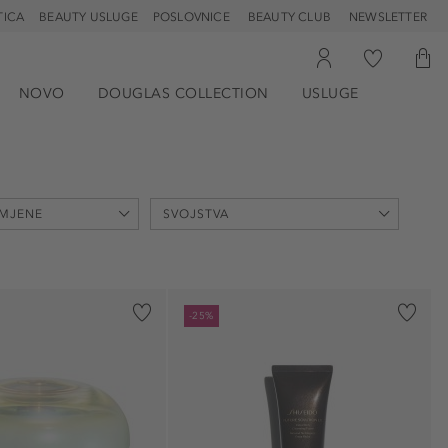
TICA
BEAUTY USLUGE
POSLOVNICE
BEAUTY CLUB
NEWSLETTER
NOVO
DOUGLAS COLLECTION
USLUGE
IMJENE
SVOJSTVA
anti-aging (6)
-25%
balansiranje (1)
čišćenje (2)
definira (1)
Hidratantni (6)