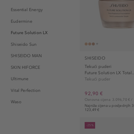
Tekući puder (1)
Essential Energy
Tonik za lice (1)
Eudermine
Future Solution LX
Shiseido Sun
SHISEIDO MAN
SHISEIDO
Tekući puderi
SKIN HIFORCE
Future Solution LX Total..
Ultimune
Tekući puder
Vital Perfection
92,90 €
Osnovna cijena
3.096,70 € / 
Waso
Najniža cijena u posljednjih 
123,49 €
-25%