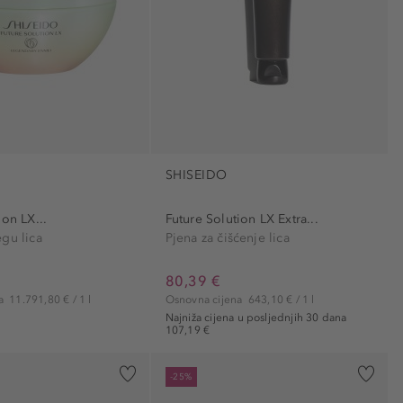
hranjivo (1)
Njegujući (1)
osvježavajući (1)
regenerirajući (2)
smanjuje podočnjake (1)
učvršćivanje (1)
vitalizirajući (1)
SHISEIDO
zaštitnički (1)
ion LX...
Future Solution LX Extra...
gu lica
Pjena za čišćenje lica
80,39 €
na
11.791,80 € / 1 l
Osnovna cijena
643,10 € / 1 l
Najniža cijena u posljednjih 30 dana
107,19 €
-25%