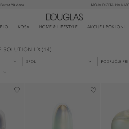
Povrat 90 dana
MOJA DIGITALNA KAR
JELO
KOSA
HOME & LIFESTYLE
AKCIJE I POKLONI
E SOLUTION LX
(
14
)
SPOL
PODRUČJE PR
unisex (3)
lice (5)
iju (2)
ženski (3)
oči (2)
usne (1)
e (1)