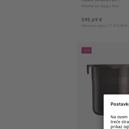
Krema za njegu lica
595,69 €
Osnovna cijena
11.913,80 € /
-25%