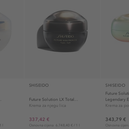
SHISEIDO
SHISEIDO
Future Solut
.
Future Solution LX Total...
Legendary 
Krema za njegu lica
Krema za po
337,42 €
343,79 €
1 l
Osnovna cijena
6.748,40 € / 1 l
Osnovna cije