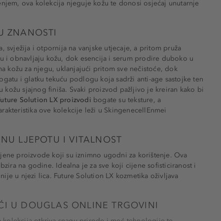
enjem, ova kolekcija njeguje kožu te donosi osjećaj unutarnje
U ZNANOSTI
 svježija i otpornija na vanjske utjecaje, a pritom pruža
ju i obnavljaju kožu, dok esencija i serum prodire duboko u
ema kožu za njegu, uklanjajući pritom sve nečistoće, dok
ogatu i glatku tekuću podlogu koja sadrži anti-age sastojke ten
u kožu sjajnog finiša. Svaki proizvod pažljivo je kreiran kako bi
uture Solution LX proizvodi
bogate su teksture, a
karakteristika ove kolekcije leži u SkingenecellEnmei
NU LJEPOTU I VITALNOST
njene proizvode koji su iznimno ugodni za korištenje. Ova
zira na godine. Idealna je za sve koji cijene sofisticiranost i
nije u njezi lica. Future Solution LX kozmetika oživljava
ĆI U DOUGLAS ONLINE TRGOVINI
a kolekcija otkriva snagu prirode i moć tehnologije te