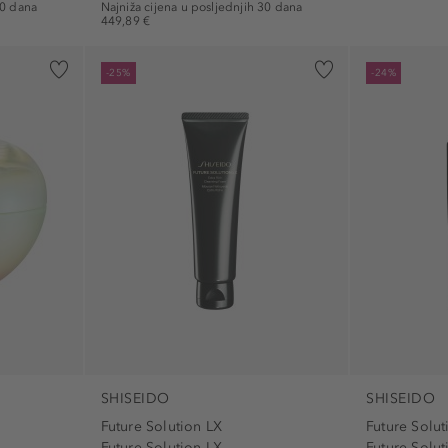
30 dana
Najniža cijena u posljednjih 30 dana
449,89 €
-25%
-24%
SHISEIDO
SHISEIDO
Future Solution LX
Future Solut
Future Solution LX...
Future Solut