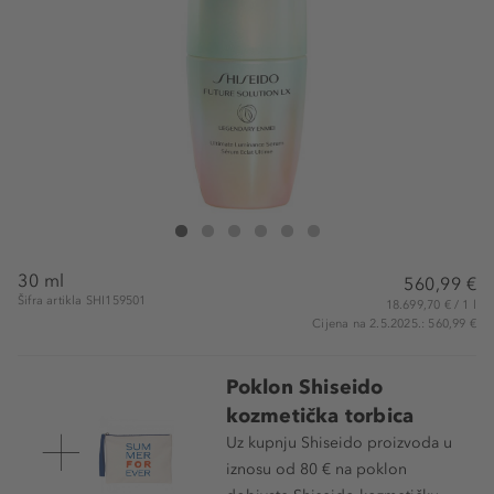
Shiseido Future Solution LX Legendary Enmei Ultimate Lum
Future Solution LX Legendary Enmei Ultimate Lumina
Future Solution LX Legendary Enmei Ultimate Lu
Future Solution LX Legendary Enmei Ultima
Future Solution LX Legendary Enmei U
Future Solution LX Legendary Enm
30 ml
560,99 €
Šifra artikla SHI159501
18.699,70 € / 1 l
Cijena na 2.5.2025.: 560,99 €
Poklon Shiseido
kozmetička torbica
Uz kupnju Shiseido proizvoda u
iznosu od 80 € na poklon