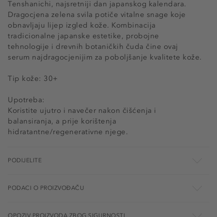
Tenshanichi, najsretniji dan japanskog kalendara.
Dragocjena zelena svila potiče vitalne snage koje
obnavljaju lijep izgled kože. Kombinacija
tradicionalne japanske estetike, probojne
tehnologije i drevnih botaničkih čuda čine ovaj
serum najdragocjenijim za poboljšanje kvalitete kože.
Tip kože: 30+
Upotreba:
Koristite ujutro i navečer nakon čišćenja i
balansiranja, a prije korištenja
hidratantne/regenerativne njege.
PODIJELITE
PODACI O PROIZVOĐAČU
OPOZIV PROIZVODA ZBOG SIGURNOSTI