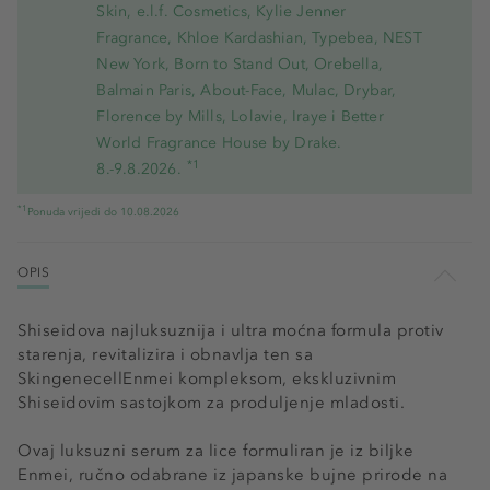
Skin, e.l.f. Cosmetics, Kylie Jenner
Fragrance, Khloe Kardashian, Typebea, NEST
New York, Born to Stand Out, Orebella,
Balmain Paris, About-Face, Mulac, Drybar,
Florence by Mills, Lolavie, Iraye i Better
World Fragrance House by Drake.
*1
8.-9.8.2026.
*1
Ponuda vrijedi do 10.08.2026
OPIS
Shiseidova najluksuznija i ultra moćna formula protiv
starenja, revitalizira i obnavlja ten sa
SkingenecellEnmei kompleksom, ekskluzivnim
Shiseidovim sastojkom za produljenje mladosti.
Ovaj luksuzni serum za lice formuliran je iz biljke
Enmei, ručno odabrane iz japanske bujne prirode na