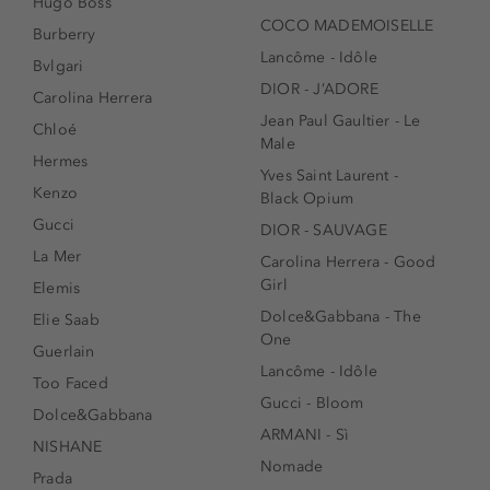
Hugo Boss
COCO MADEMOISELLE
Burberry
Lancôme - Idôle
Bvlgari
DIOR - J’ADORE
Carolina Herrera
Jean Paul Gaultier - Le
Chloé
Male
Hermes
Yves Saint Laurent -
Kenzo
Black Opium
Gucci
DIOR - SAUVAGE
La Mer
Carolina Herrera - Good
Girl
Elemis
Dolce&Gabbana - The
Elie Saab
One
Guerlain
Lancôme - Idôle
Too Faced
Gucci - Bloom
Dolce&Gabbana
ARMANI - Sì
NISHANE
Nomade
Prada