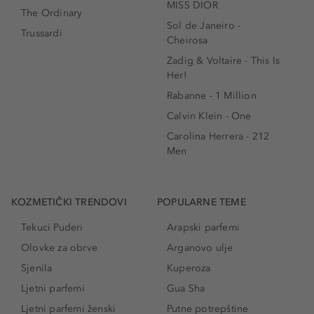
MISS DIOR
The Ordinary
Sol de Janeiro -
Trussardi
Cheirosa
Zadig & Voltaire - This Is
Her!
Rabanne - 1 Million
Calvin Klein - One
Carolina Herrera - 212
Men
KOZMETIČKI TRENDOVI
POPULARNE TEME
Tekuci Puderi
Arapski parfemi
Olovke za obrve
Arganovo ulje
Sjenila
Kuperoza
Ljetni parfemi
Gua Sha
Ljetni parfemi ženski
Putne potrepštine