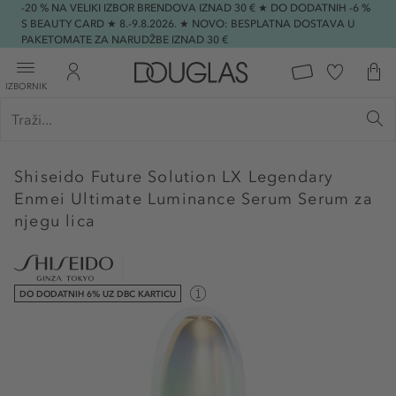
-20 % NA VELIKI IZBOR BRENDOVA IZNAD 30 € ★ DO DODATNIH -6 %
S BEAUTY CARD ★ 8.-9.8.2026. ★ NOVO: BESPLATNA DOSTAVA U
PAKETOMATE ZA NARUDŽBE IZNAD 30 €
IZBORNIK
Shiseido
Future Solution LX Legendary
Enmei Ultimate Luminance Serum Serum za
njegu lica
DO DODATNIH 6% UZ DBC KARTICU