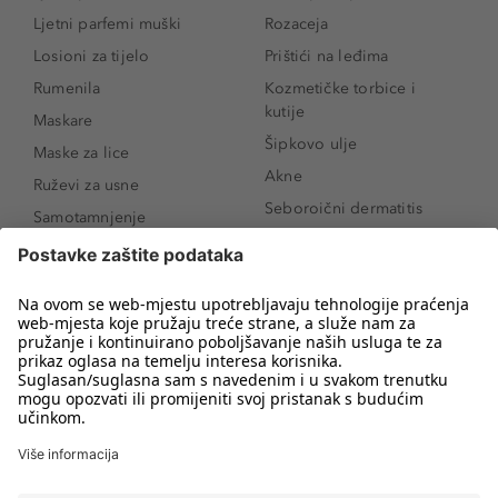
Ljetni parfemi muški
Rozaceja
Losioni za tijelo
Prištići na leđima
Rumenila
Kozmetičke torbice i
kutije
Maskare
Šipkovo ulje
Maske za lice
Akne
Ruževi za usne
Seboroični dermatitis
Samotamnjenje
Pigmentne mrlje
Puderi
Vrećice ispod očiju
Proizvodi za njegu lica
Novo
Proizvodi za obrve
Koji mi parfem
Sunce i zaštita
odgovara?
Serumi za lice
Kako našminkati oči da
Proizvodi za čišćenje lica
izgledaju veće
Bronzeri
Šminkanje spuštenih
kapaka
Anti-age serumi za lice