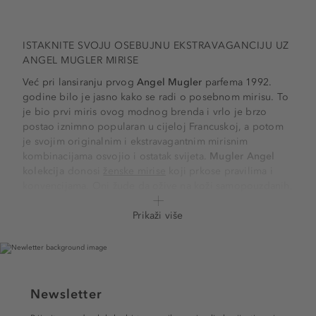
ISTAKNITE SVOJU OSEBUJNU EKSTRAVAGANCIJU UZ
ANGEL MUGLER MIRISE
Već pri lansiranju prvog
Angel Mugler
parfema 1992.
godine bilo je jasno kako se radi o posebnom mirisu. To
je bio prvi miris ovog modnog brenda i vrlo je brzo
postao iznimno popularan u cijeloj Francuskoj, a potom
je svojim originalnim i ekstravagantnim mirisnim
kombinacijama osvojio i ostatak svijeta.
Mugler Angel
kolekcija
donosi
ženske mirise
koji prkose pravilima i
konvencijama. Oni žude da ožive na koži samopouzdanih,
hrabrih žena koje se ne boje pokazati svoju ženstvenu
stranu.
Prikaži više
Neka vas vanjski izgled i samo ime linije proizvoda ne
zavara. Iako su upakirani u delikatan i romantičan
zvjezdani oblik i nose nježno ime, Angel Mugler mirisi
iznenađuju svojom kompozicijom. Oni su provokativni i
Newsletter
intrigantni, namijenjeni ženama anđeoskog lica, no
pomalo vragolaste i nestašne naravi. Uzbudljive i