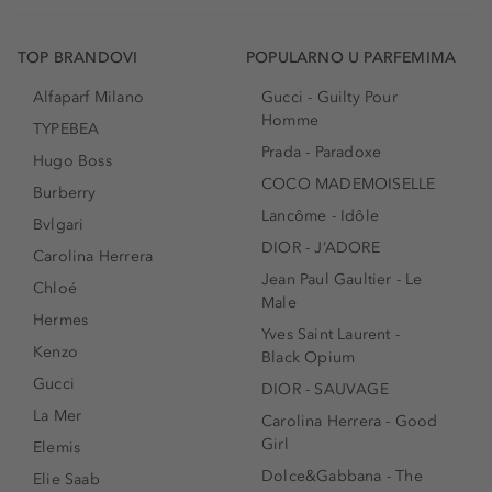
TOP BRANDOVI
POPULARNO U PARFEMIMA
Alfaparf Milano
Gucci - Guilty Pour
Homme
TYPEBEA
Prada - Paradoxe
Hugo Boss
COCO MADEMOISELLE
Burberry
Lancôme - Idôle
Bvlgari
DIOR - J’ADORE
Carolina Herrera
Jean Paul Gaultier - Le
Chloé
Male
Hermes
Yves Saint Laurent -
Kenzo
Black Opium
Gucci
DIOR - SAUVAGE
La Mer
Carolina Herrera - Good
Girl
Elemis
Dolce&Gabbana - The
Elie Saab