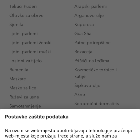
Tekuci Puderi
Arapski parfemi
Olovke za obrve
Arganovo ulje
Sjenila
Kuperoza
Ljetni parfemi
Gua Sha
Ljetni parfemi ženski
Putne potrepštine
Ljetni parfemi muški
Rozaceja
Losioni za tijelo
Prištići na leđima
Rumenila
Kozmetičke torbice i
kutije
Maskare
Šipkovo ulje
Maske za lice
Akne
Ruževi za usne
Seboroični dermatitis
Samotamnjenje
Pigmentne mrlje
Puderi
Vrećice ispod očiju
Proizvodi za njegu lica
Novo
Proizvodi za obrve
Koji mi parfem