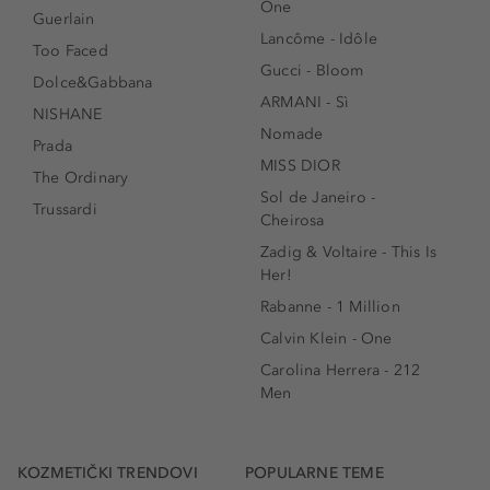
One
Guerlain
Lancôme - Idôle
Too Faced
Gucci - Bloom
Dolce&Gabbana
ARMANI - Sì
NISHANE
Nomade
Prada
MISS DIOR
The Ordinary
Sol de Janeiro -
Trussardi
Cheirosa
Zadig & Voltaire - This Is
Her!
Rabanne - 1 Million
Calvin Klein - One
Carolina Herrera - 212
Men
KOZMETIČKI TRENDOVI
POPULARNE TEME