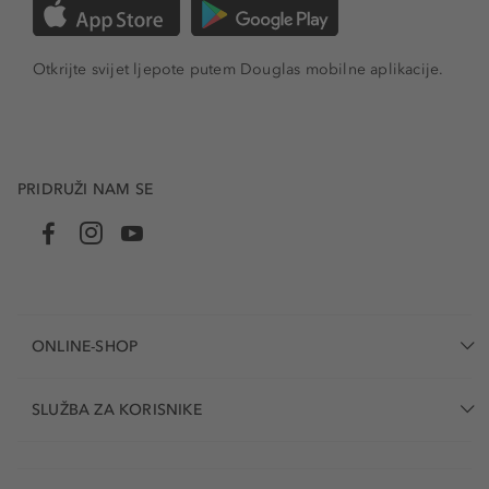
Hrvatskoj
možete pronaći u Douglas trgovini. Naglasite
svoj šarm i pokažite svoju samopouzdanu stranu uz
parfemske i toaletne vode iz ove anđeoske kolekcije.
Otkrijte svijet ljepote putem Douglas mobilne aplikacije.
Tražite li idealan poklon, iskoristite pogodnosti Douglas
web trgovine i odaberite zanosan miris između nekoliko
Mugler mirisnih kolekcija. Za žene, birajte među ostalim
fascinantnim Mugler linijama proizvoda, poput
Mugler
Alien
ili
Mugler Aura
. Od
muških mirisa
tu su između
PRIDRUŽI NAM SE
ostalih i njihove inačice moćnih Mugler Angel mirisa –
linija proizvoda
Alien Man
te prepoznatljiva kolekcija
Mugler A*Men
.
ONLINE-SHOP
SLUŽBA ZA KORISNIKE