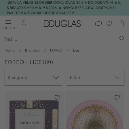
-20 % NA VELIKI IZBOR BRENDOVA IZNAD 30 € ★ DO DODATNIH -6 %
S BEAUTY CARD ★ 8.-9.8.2026. ★ NOVO: BESPLATNA DOSTAVA U
PAKETOMATE ZA NARUDŽBE IZNAD 30 €
IZBORNIK
Home
Brandovi
FOREO
Lice
FOREO - LICE
(
80
)
Kategorije
Filter