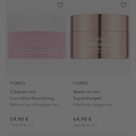
FOREO
FOREO
Čišćenje lica
Maske za lice
Luna Ultra Nourishing...
Supercharged...
Balzam za uklanjanje šminke
Maska za njegu lica
59,90 €
64,90 €
798,70 € / 1 l
865,30 € / 1 l