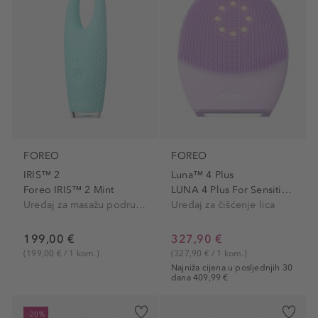
FOREO
FOREO
IRIS™ 2
Luna™ 4 Plus
Foreo IRIS™ 2 Mint
LUNA 4 Plus For Sensitive Skin
Uređaj za masažu područja oko očiju
Uređaj za čišćenje lica
199,00 €
327,90 €
(199,00 € / 1 kom.)
(327,90 € / 1 kom.)
Najniža cijena u posljednjih 30
dana 409,99 €
-20%