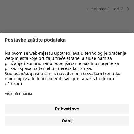
Stranica 1
od 2
Newsletter
Prijavite se odmah kako biste e-mailom primali obavijesti o svim
trendovima i ponudama!
PRIJAVA