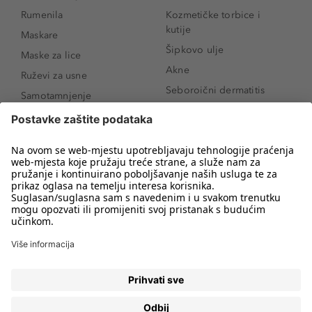
Rumenila
Kozmetičke torbice i
kutije
Maskare
Šipkovo ulje
Maske za lice
Akne
Ruževi za usne
Seboroični dermatitis
Samotamnjenje
Pigmentne mrlje
Puderi
Vrećice ispod očiju
Proizvodi za njegu lica
Novo
Proizvodi za obrve
Koji mi parfem
Sunce i zaštita
odgovara?
Serumi za lice
Kako našminkati oči da
Proizvodi za čišćenje lica
izgledaju veće
Bronzeri
Šminkanje spuštenih
kapaka
Anti-age serumi za lice
Kako ukloniti mitesere
Dermaplaning