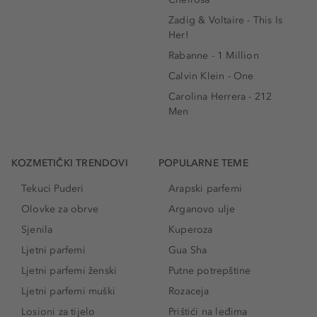
Zadig & Voltaire - This Is
Her!
Rabanne - 1 Million
Calvin Klein - One
Carolina Herrera - 212
Men
KOZMETIČKI TRENDOVI
POPULARNE TEME
Tekuci Puderi
Arapski parfemi
Olovke za obrve
Arganovo ulje
Sjenila
Kuperoza
Ljetni parfemi
Gua Sha
Ljetni parfemi ženski
Putne potrepštine
Ljetni parfemi muški
Rozaceja
Losioni za tijelo
Prištići na leđima