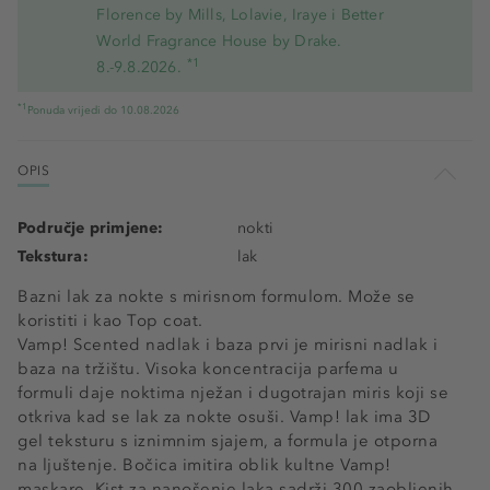
Florence by Mills, Lolavie, Iraye i Better
World Fragrance House by Drake.
*1
8.-9.8.2026.
*1
Ponuda vrijedi do 10.08.2026
OPIS
Područje primjene:
nokti
Tekstura:
lak
Bazni lak za nokte s mirisnom formulom. Može se
koristiti i kao Top coat.
Vamp! Scented nadlak i baza prvi je mirisni nadlak i
baza na tržištu. Visoka koncentracija parfema u
formuli daje noktima nježan i dugotrajan miris koji se
otkriva kad se lak za nokte osuši. Vamp! lak ima 3D
gel teksturu s iznimnim sjajem, a formula je otporna
na ljuštenje. Bočica imitira oblik kultne Vamp!
maskare. Kist za nanošenje laka sadrži 300 zaobljenih