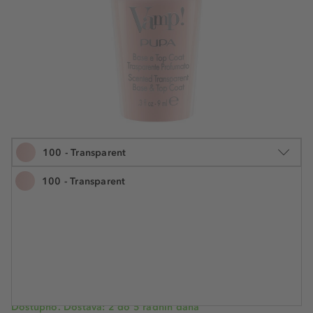
100 - Transparent
100 - Transparent
9 ml
11,29 €
Šifra artikla PU345779
1.254,40 € / 1 l
Cijena na 2.5.2025.: 11,29 €
Dostupno. Dostava: 2 do 5 radnih dana