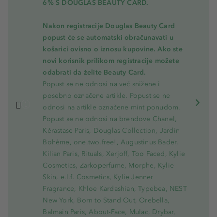
6% S DOUGLAS BEAUTY CARD.
Nakon registracije Douglas Beauty Card
popust će se automatski obračunavati u
košarici ovisno o iznosu kupovine. Ako ste
novi korisnik prilikom registracije možete
odabrati da želite Beauty Card.
Popust se ne odnosi na već snižene i
posebno označene artikle. Popust se ne
odnosi na artikle označene mint ponudom.
Popust se ne odnosi na brendove Chanel,
Kérastase Paris, Douglas Collection, Jardin
Bohème, one.two.free!, Augustinus Bader,
Kilian Paris, Rituals, Xerjoff, Too Faced, Kylie
Cosmetics, Zarkoperfume, Morphe, Kylie
Skin, e.l.f. Cosmetics, Kylie Jenner
Fragrance, Khloe Kardashian, Typebea, NEST
New York, Born to Stand Out, Orebella,
Balmain Paris, About-Face, Mulac, Drybar,