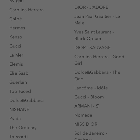
Bvlgari
DIOR - J’ADORE
Carolina Herrera
Jean Paul Gaultier - Le
Chloé
Male
Hermes
Yves Saint Laurent -
Kenzo
Black Opium
Gucci
DIOR - SAUVAGE
La Mer
Carolina Herrera - Good
Girl
Elemis
Dolce&Gabbana - The
Elie Saab
One
Guerlain
Lancôme - Idôle
Too Faced
Gucci - Bloom
Dolce&Gabbana
ARMANI - Sì
NISHANE
Nomade
Prada
MISS DIOR
The Ordinary
Sol de Janeiro -
Trussardi
Cheirosa