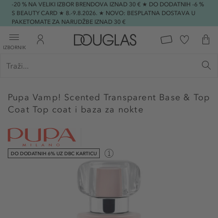
-20 % NA VELIKI IZBOR BRENDOVA IZNAD 30 € ★ DO DODATNIH -6 %
S BEAUTY CARD ★ 8.-9.8.2026. ★ NOVO: BESPLATNA DOSTAVA U
PAKETOMATE ZA NARUDŽBE IZNAD 30 €
IZBORNIK
Pupa
Vamp! Scented Transparent Base & Top
Coat Top coat i baza za nokte
DO DODATNIH 6% UZ DBC KARTICU