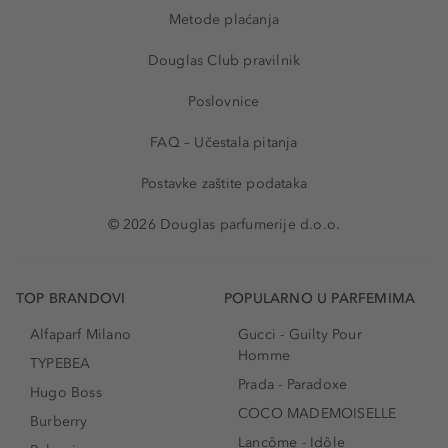
Metode plaćanja
Douglas Club pravilnik
Poslovnice
FAQ – Učestala pitanja
Postavke zaštite podataka
© 2026 Douglas parfumerije d.o.o.
TOP BRANDOVI
POPULARNO U PARFEMIMA
Alfaparf Milano
Gucci - Guilty Pour
Homme
TYPEBEA
Prada - Paradoxe
Hugo Boss
COCO MADEMOISELLE
Burberry
Lancôme - Idôle