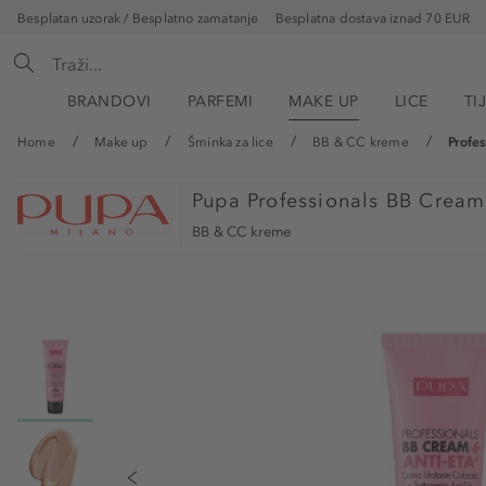
Besplatan uzorak / Besplatno zamatanje
Besplatna dostava iznad 70 EUR
BRANDOVI
PARFEMI
MAKE UP
LICE
TI
Home
Make up
Šminka za lice
BB & CC kreme
Profe
Pupa
Professionals BB Cream
BB & CC kreme