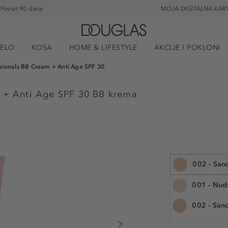
Povrat 90 dana
MOJA DIGITALNA KAR
JELO
KOSA
HOME & LIFESTYLE
AKCIJE I POKLONI
ssionals BB Cream + Anti Age SPF 30
 + Anti Age SPF 30 BB krema
002 - San
001 - Nud
002 - San
50 ml