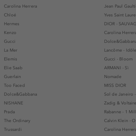
Carolina Herrera
Jean Paul Gaulti
Chloé
Yves Saint Laur
Hermes
DIOR - SAUVA
Kenzo
Carolina Herrer
Gucci
Dolce&Gabbana
La Mer
Lancôme - Idôl
Elemis
Gucci - Bloom
Elie Saab
ARMANI - Sì
Guerlain
Nomade
Too Faced
MISS DIOR
Dolce&Gabbana
Sol de Janeiro 
NISHANE
Zadig & Voltaire
Prada
Rabanne - 1 Mil
The Ordinary
Calvin Klein - 
Trussardi
Carolina Herrer