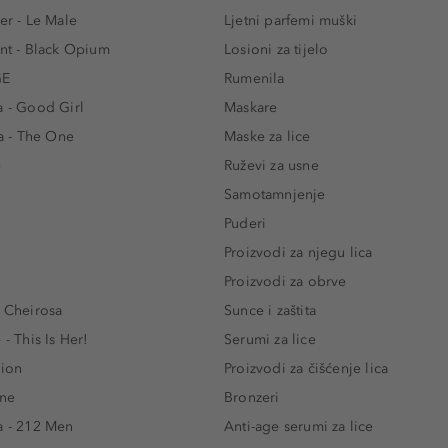
er - Le Male
Ljetni parfemi muški
ent - Black Opium
Losioni za tijelo
GE
Rumenila
a - Good Girl
Maskare
 - The One
Maske za lice
e
Ruževi za usne
Samotamnjenje
Puderi
Proizvodi za njegu lica
Proizvodi za obrve
- Cheirosa
Sunce i zaštita
 - This Is Her!
Serumi za lice
lion
Proizvodi za čišćenje lica
One
Bronzeri
a - 212 Men
Anti-age serumi za lice