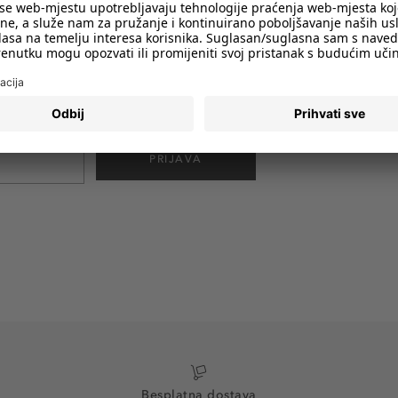
imali obavijesti o svim trendovima i
PRIJAVA
Besplatna dostava