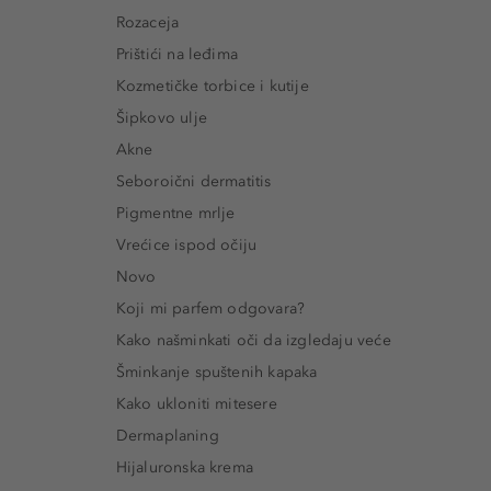
Rozaceja
Prištići na leđima
Kozmetičke torbice i kutije
Šipkovo ulje
Akne
Seboroični dermatitis
Pigmentne mrlje
Vrećice ispod očiju
Novo
Koji mi parfem odgovara?
Kako našminkati oči da izgledaju veće
Šminkanje spuštenih kapaka
Kako ukloniti mitesere
Dermaplaning
Hijaluronska krema