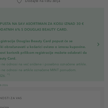
Dodajte na listu želja
OPUSTA NA SAV ASORTIMAN ZA KOSU
IZNAD 30 €
ODATNIH 6% S DOUGLAS BEAUTY CARD.
gistracije Douglas Beauty Card popust će se
ki obračunavati u košarici ovisno o iznosu kupovine.
novi korisnik prilikom registracije možete odabrati da
eauty Card.
e ne odnosi na već snižene i posebno označene artikle.
e ne odnosi na artikle označene MINT ponudom.
*1
026.
08.2026
NOSTI ZA VAS
povina