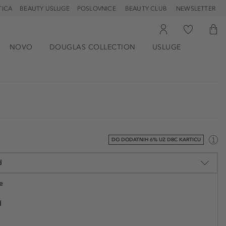
TICA
BEAUTY USLUGE
POSLOVNICE
BEAUTY CLUB
NEWSLETTER
NOVO
DOUGLAS COLLECTION
USLUGE
DO DODATNIH 6% UZ DBC KARTICU
d
e
d
22,49 €