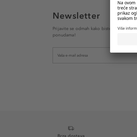
Newsletter
Prijavite se odmah kako biste e-mailom pr
ponudama!
Brza dostava