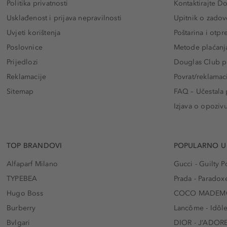
Politika privatnosti
Kontaktirajte D
Usklađenost i prijava nepravilnosti
Upitnik o zadov
Uvjeti korištenja
Poštarina i otp
Poslovnice
Metode plaćanj
Prijedlozi
Douglas Club pr
Reklamacije
Povrat/reklamac
Sitemap
FAQ – Učestala 
Izjava o opoziv
TOP BRANDOVI
POPULARNO U
Alfaparf Milano
Gucci - Guilty
TYPEBEA
Prada - Paradox
Hugo Boss
COCO MADEMO
Burberry
Lancôme - Idôl
Bvlgari
DIOR - J’ADOR