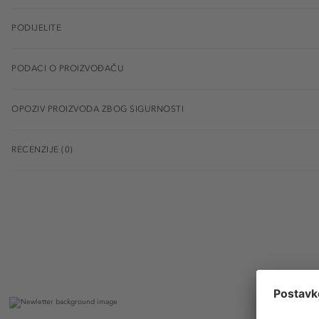
PODIJELITE
PODACI O PROIZVOĐAČU
OPOZIV PROIZVODA ZBOG SIGURNOSTI
RECENZIJE (0)