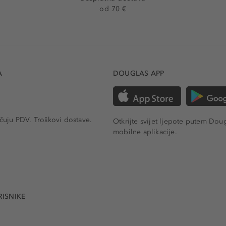
od 70 €
A
DOUGLAS APP
učuju PDV.
Troškovi dostave.
Otkrijte svijet ljepote putem Dou
mobilne aplikacije.
RISNIKE