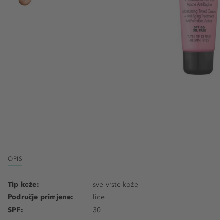
OPIS
Tip kože:
sve vrste kože
Područje primjene:
lice
SPF:
30