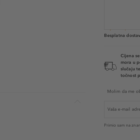
Šifra artikla PU23
Vrijeme isporuke
Besplatna dosta
Cijena s
mora u p
slučaju 
točnost p
Molim da me oba
Primio sam na zna