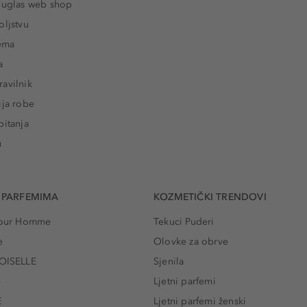
ouglas web shop
oljstvu
rema
a
avilnik
ija robe
pitanja
u
 PARFEMIMA
KOZMETIČKI TRENDOVI
 Pour Homme
Tekuci Puderi
e
Olovke za obrve
ISELLE
Sjenila
e
Ljetni parfemi
E
Ljetni parfemi ženski