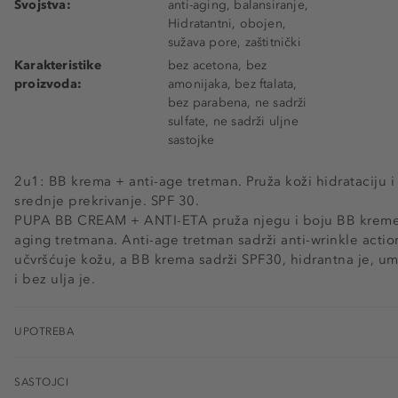
Svojstva:
anti-aging, balansiranje,
Hidratantni, obojen,
sužava pore, zaštitnički
Karakteristike
bez acetona, bez
proizvoda:
amonijaka, bez ftalata,
bez parabena, ne sadrži
sulfate, ne sadrži uljne
sastojke
2u1: BB krema + anti-age tretman. Pruža koži hidrataciju 
srednje prekrivanje. SPF 30.
PUPA BB CREAM + ANTI-ETA pruža njegu i boju BB kreme s
aging tretmana. Anti-age tretman sadrži anti-wrinkle action
učvršćuje kožu, a BB krema sadrži SPF30, hidrantna je, umi
i bez ulja je.
UPOTREBA
SASTOJCI