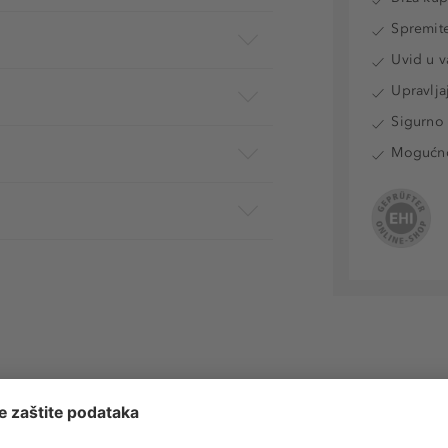
Spremite
Uvid u v
Upravlja
Sigurno 
Mogućnos