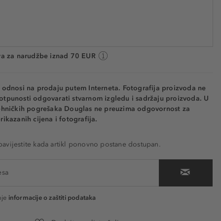
0426
449,80 € / 1 l
Cijena na 2.5.2025.: 22,49 €
 cca. 5 radnih dana
va za narudžbe iznad 70 EUR
e odnosi na prodaju putem Interneta. Fotografija proizvoda ne
otpunosti odgovarati stvarnom izgledu i sadržaju proizvoda. U
tehničkih pogrešaka Douglas ne preuzima odgovornost za
rikazanih cijena i fotografija.
vijestite kada artikl ponovno postane dostupan.
nje
informacije o zaštiti podataka