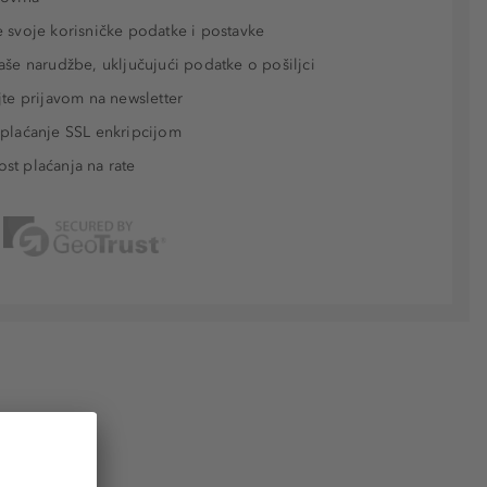
 svoje korisničke podatke i postavke
aše narudžbe, uključujući podatke o pošiljci
jte prijavom na newsletter
plaćanje SSL enkripcijom
t plaćanja na rate