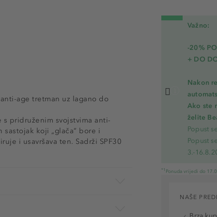
Važno:
-20% P
+ DO D
Nakon re
automats
i anti-age tretman uz lagano do
Ako ste 
želite B
 pridruženim svojstvima anti-
Popust s
 sastojak koji „glača” bore i
Popust s
ruje i usavršava ten. Sadrži SPF30
3.-16.8.2
*1
Ponuda vrijedi do 17.
NAŠE PRED
Brza ku