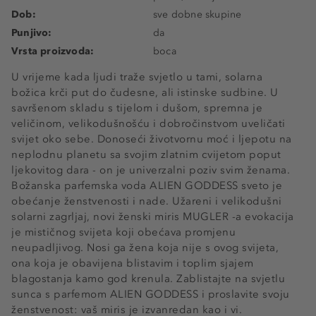
Dob:
sve dobne skupine
Punjivo:
da
Vrsta proizvoda:
boca
U vrijeme kada ljudi traže svjetlo u tami, solarna
božica krči put do čudesne, ali istinske sudbine. U
savršenom skladu s tijelom i dušom, spremna je
veličinom, velikodušnošću i dobročinstvom uveličati
svijet oko sebe. Donoseći životvornu moć i ljepotu na
neplodnu planetu sa svojim zlatnim cvijetom poput
ljekovitog dara - on je univerzalni poziv svim ženama.
Božanska parfemska voda ALIEN GODDESS sveto je
obećanje ženstvenosti i nade. Užareni i velikodušni
solarni zagrljaj, novi ženski miris MUGLER -a evokacija
je mističnog svijeta koji obećava promjenu
neupadljivog. Nosi ga žena koja nije s ovog svijeta,
ona koja je obavijena blistavim i toplim sjajem
blagostanja kamo god krenula. Zablistajte na svjetlu
sunca s parfemom ALIEN GODDESS i proslavite svoju
ženstvenost: vaš miris je izvanredan kao i vi.