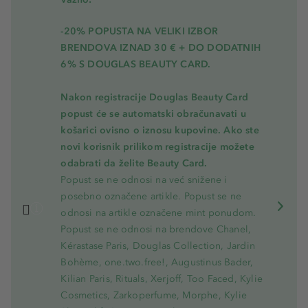
-20% POPUSTA NA VELIKI IZBOR
BRENDOVA IZNAD 30 € + DO DODATNIH
6% S DOUGLAS BEAUTY CARD.
Nakon registracije Douglas Beauty Card
popust će se automatski obračunavati u
košarici ovisno o iznosu kupovine. Ako ste
novi korisnik prilikom registracije možete
odabrati da želite Beauty Card.
Popust se ne odnosi na već snižene i
posebno označene artikle. Popust se ne
odnosi na artikle označene mint ponudom.
Popust se ne odnosi na brendove Chanel,
Kérastase Paris, Douglas Collection, Jardin
Bohème, one.two.free!, Augustinus Bader,
Kilian Paris, Rituals, Xerjoff, Too Faced, Kylie
Cosmetics, Zarkoperfume, Morphe, Kylie