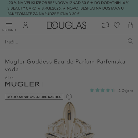
-20 % NA VELIKI IZBOR BRENDOVA IZNAD 30 € ★ DO DODATNIH -6 %
S BEAUTY CARD ★ 8.-9.8.2026. ★ NOVO: BESPLATNA DOSTAVA U
PAKETOMATE ZA NARUDŽBE IZNAD 30 €
IZBORNIK
Mugler
Goddess Eau de Parfum Parfemska
voda
Alien
2 Ocjene
DO DODATNIH 6% UZ DBC KARTICU