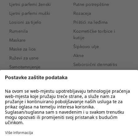
Ljetni parfemi ženski
Putne potrepštine
Ljetni parfemi muški
Rozaceja
Losioni za tijelo
Prištići na leđima
Rumenila
Kozmetičke torbice i
kutije
Maskare
Šipkovo ulje
Maske za lice
Akne
Ruževi za usne
Seboroični dermatitis
Samotamnjenje
Pigmentne mrlje
Puderi
Vrećice ispod očiju
Proizvodi za njegu lica
Novo
Proizvodi za obrve
Koji mi parfem
Sunce i zaštita
odgovara?
Serumi za lice
Kako našminkati oči da
Proizvodi za čišćenje lica
izgledaju veće
Bronzeri
Šminkanje spuštenih
kapaka