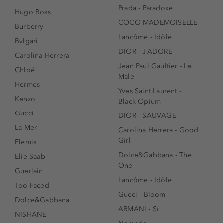
Prada - Paradoxe
Hugo Boss
COCO MADEMOISELLE
Burberry
Lancôme - Idôle
Bvlgari
DIOR - J’ADORE
Carolina Herrera
Jean Paul Gaultier - Le
Chloé
Male
Hermes
Yves Saint Laurent -
Kenzo
Black Opium
Gucci
DIOR - SAUVAGE
La Mer
Carolina Herrera - Good
Girl
Elemis
Dolce&Gabbana - The
Elie Saab
One
Guerlain
Lancôme - Idôle
Too Faced
Gucci - Bloom
Dolce&Gabbana
ARMANI - Sì
NISHANE