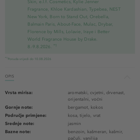
Skin, e.l.f. Cosmetics, Kylie Jenner
Fragrance, Khloe Kardashian, Typebea, NEST
New York, Born to Stand Out, Orebella,
Balmain Paris, About-Face, Mulac, Drybar,
Florence by Mills, Lolavie, Iraye i Better
World Fragrance House by Drake.
*1
8.-9.8.2026.
*1
Ponuda vrijedi do 10.08.2026
OPIS
Vrsta mirisa:
aromatski, cvjetni, drvenast,
orijentalni, voćni
Gornje note:
bergamot, kokos
Područje primjene:
kosa, tijelo, vrat
Srednje note:
jasmin
Bazne note:
benzoin, kašmeran, kašmir,
pačuli, vanilija