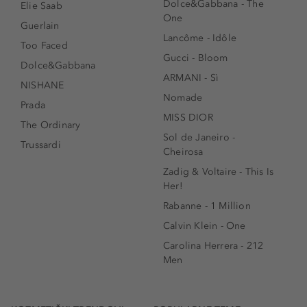
Dolce&Gabbana - The
Elie Saab
One
Guerlain
Lancôme - Idôle
Too Faced
Gucci - Bloom
Dolce&Gabbana
ARMANI - Sì
NISHANE
Nomade
Prada
MISS DIOR
The Ordinary
Sol de Janeiro -
Trussardi
Cheirosa
Zadig & Voltaire - This Is
Her!
Rabanne - 1 Million
Calvin Klein - One
Carolina Herrera - 212
Men