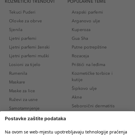
KOZMETIČKI TRENDOVI
POPULARNE TEME
Tekuci Puderi
Arapski parfemi
Olovke za obrve
Arganovo ulje
Sjenila
Kuperoza
Ljetni parfemi
Gua Sha
Ljetni parfemi ženski
Putne potrepštine
Ljetni parfemi muški
Rozaceja
Losioni za tijelo
Prištići na leđima
Rumenila
Kozmetičke torbice i
kutije
Maskare
Šipkovo ulje
Maske za lice
Akne
Ruževi za usne
Seboroični dermatitis
Samotamnjenje
Pigmentne mrlje
Puderi
Vrećice ispod očiju
Proizvodi za njegu lica
Novo
Proizvodi za obrve