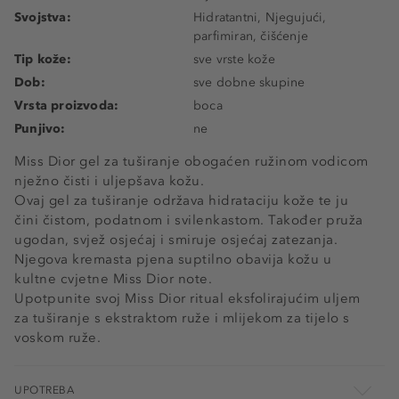
Svojstva:
Hidratantni, Njegujući,
parfimiran, čišćenje
Tip kože:
sve vrste kože
Dob:
sve dobne skupine
Vrsta proizvoda:
boca
Punjivo:
ne
Miss Dior gel za tuširanje obogaćen ružinom vodicom
nježno čisti i uljepšava kožu.
Ovaj gel za tuširanje održava hidrataciju kože te ju
čini čistom, podatnom i svilenkastom. Također pruža
ugodan, svjež osjećaj i smiruje osjećaj zatezanja.
Njegova kremasta pjena suptilno obavija kožu u
kultne cvjetne Miss Dior note.
Upotpunite svoj Miss Dior ritual eksfolirajućim uljem
za tuširanje s ekstraktom ruže i mlijekom za tijelo s
voskom ruže.
UPOTREBA