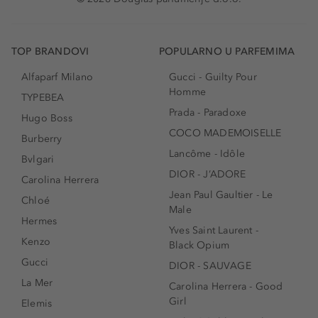
TOP BRANDOVI
POPULARNO U PARFEMIMA
Alfaparf Milano
Gucci - Guilty Pour
Homme
TYPEBEA
Prada - Paradoxe
Hugo Boss
COCO MADEMOISELLE
Burberry
Lancôme - Idôle
Bvlgari
DIOR - J’ADORE
Carolina Herrera
Jean Paul Gaultier - Le
Chloé
Male
Hermes
Yves Saint Laurent -
Kenzo
Black Opium
Gucci
DIOR - SAUVAGE
La Mer
Carolina Herrera - Good
Girl
Elemis