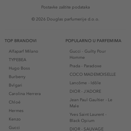
Postavke zaštite podataka
© 2026 Douglas parfumerije d.o.o.
TOP BRANDOVI
POPULARNO U PARFEMIMA
Alfaparf Milano
Gucci - Guilty Pour
Homme
TYPEBEA
Prada - Paradoxe
Hugo Boss
COCO MADEMOISELLE
Burberry
Lancôme - Idôle
Bvlgari
DIOR - J’ADORE
Carolina Herrera
Jean Paul Gaultier - Le
Chloé
Male
Hermes
Yves Saint Laurent -
Kenzo
Black Opium
Gucci
DIOR - SAUVAGE