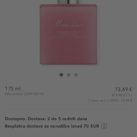
DIOR Miss Dior Exfoliating Shower Body Oil
Miss Dior Exfoliating Shower Body Oil
Miss Dior Exfoliating Shower Body Oil
175 ml
73,49 €
Šifra artikla C099700710
419,90 € / 1 l
Cijena na 2.5.2025.: 73,49 €
Dostupno. Dostava: 2 do 5 radnih dana
Besplatna dostava za narudžbe iznad 70 EUR