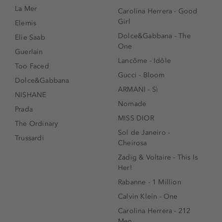
La Mer
Carolina Herrera - Good
Girl
Elemis
Dolce&Gabbana - The
Elie Saab
One
Guerlain
Lancôme - Idôle
Too Faced
Gucci - Bloom
Dolce&Gabbana
ARMANI - Sì
NISHANE
Nomade
Prada
MISS DIOR
The Ordinary
Sol de Janeiro -
Trussardi
Cheirosa
Zadig & Voltaire - This Is
Her!
Rabanne - 1 Million
Calvin Klein - One
Carolina Herrera - 212
Men