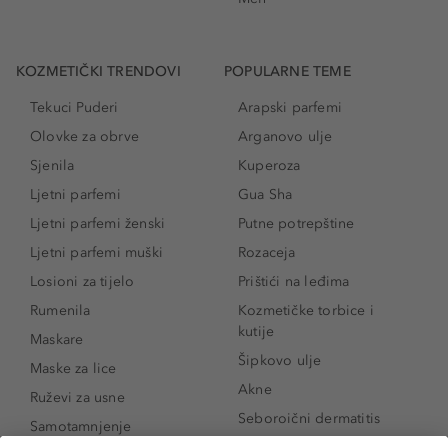
KOZMETIČKI TRENDOVI
POPULARNE TEME
Tekuci Puderi
Arapski parfemi
Olovke za obrve
Arganovo ulje
Sjenila
Kuperoza
Ljetni parfemi
Gua Sha
Ljetni parfemi ženski
Putne potrepštine
Ljetni parfemi muški
Rozaceja
Losioni za tijelo
Prištići na leđima
Rumenila
Kozmetičke torbice i
kutije
Maskare
Šipkovo ulje
Maske za lice
Akne
Ruževi za usne
Seboroični dermatitis
Samotamnjenje
Pigmentne mrlje