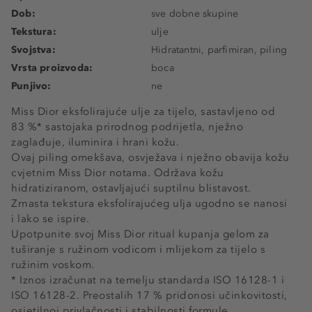
Dob:
sve dobne skupine
Tekstura:
ulje
Svojstva:
Hidratantni, parfimiran, piling
Vrsta proizvoda:
boca
Punjivo:
ne
Miss Dior eksfolirajuće ulje za tijelo, sastavljeno od
83 %* sastojaka prirodnog podrijetla, nježno
zaglađuje, iluminira i hrani kožu.
Ovaj piling omekšava, osvježava i nježno obavija kožu
cvjetnim Miss Dior notama. Održava kožu
hidratiziranom, ostavljajući suptilnu blistavost.
Zrnasta tekstura eksfolirajućeg ulja ugodno se nanosi
i lako se ispire.
Upotpunite svoj Miss Dior ritual kupanja gelom za
tuširanje s ružinom vodicom i mlijekom za tijelo s
ružinim voskom.
* Iznos izračunat na temelju standarda ISO 16128-1 i
ISO 16128-2. Preostalih 17 % pridonosi učinkovitosti,
osjetilnoj privlačnosti i stabilnosti formule.