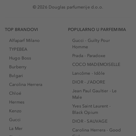
© 2026 Douglas parfumerije d.o.o.
TOP BRANDOVI
POPULARNO U PARFEMIMA
Alfaparf Milano
Gucci - Guilty Pour
Homme
TYPEBEA
Prada - Paradoxe
Hugo Boss
COCO MADEMOISELLE
Burberry
Lancôme - Idôle
Bvlgari
DIOR - J’ADORE
Carolina Herrera
Jean Paul Gaultier - Le
Chloé
Male
Hermes
Yves Saint Laurent -
Kenzo
Black Opium
Gucci
DIOR - SAUVAGE
La Mer
Carolina Herrera - Good