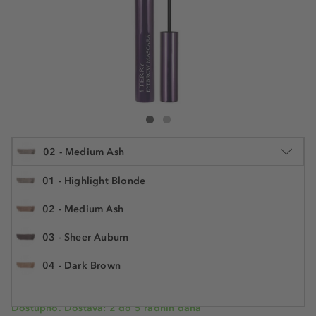
By Terry Eyebrow Mascara
Eyebrow Mascara
02 - Medium Ash
01 - Highlight Blonde
02 - Medium Ash
4.5 ml
03 - Sheer Auburn
28,54 €
Šifra artikla BTR35702
6.342,20 € / 1 l
04 - Dark Brown
Cijena na 2.5.2025.: 28,54 €
Dostupno. Dostava: 2 do 5 radnih dana