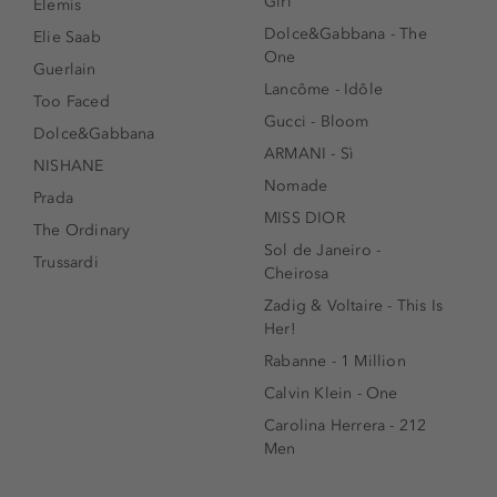
Girl
Elemis
Dolce&Gabbana - The
Elie Saab
One
Guerlain
Lancôme - Idôle
Too Faced
Gucci - Bloom
Dolce&Gabbana
ARMANI - Sì
NISHANE
Nomade
Prada
MISS DIOR
The Ordinary
Sol de Janeiro -
Trussardi
Cheirosa
Zadig & Voltaire - This Is
Her!
Rabanne - 1 Million
Calvin Klein - One
Carolina Herrera - 212
Men