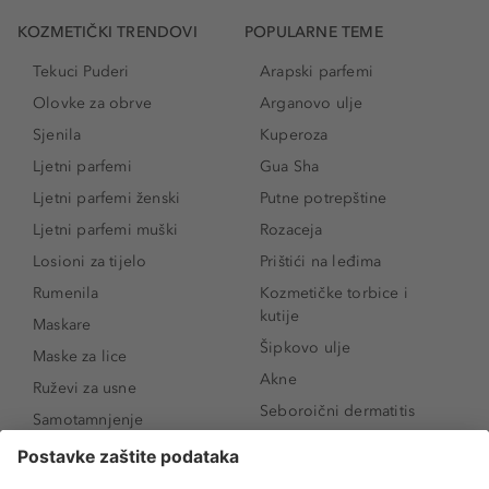
KOZMETIČKI TRENDOVI
POPULARNE TEME
Tekuci Puderi
Arapski parfemi
Olovke za obrve
Arganovo ulje
Sjenila
Kuperoza
Ljetni parfemi
Gua Sha
Ljetni parfemi ženski
Putne potrepštine
Ljetni parfemi muški
Rozaceja
Losioni za tijelo
Prištići na leđima
Rumenila
Kozmetičke torbice i
kutije
Maskare
Šipkovo ulje
Maske za lice
Akne
Ruževi za usne
Seboroični dermatitis
Samotamnjenje
Pigmentne mrlje
Puderi
Vrećice ispod očiju
Proizvodi za njegu lica