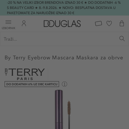
-20 % NA VELIKI IZBOR BRENDOVA IZNAD 30 € ★ DO DODATNIH -6 %
S BEAUTY CARD ★ 8.-9.8.2026. ★ NOVO: BESPLATNA DOSTAVA U
PAKETOMATE ZA NARUDŽBE IZNAD 30 €
IZBORNIK
By Terry
Eyebrow Mascara Maskara za obrve
DO DODATNIH 6% UZ DBC KARTICU