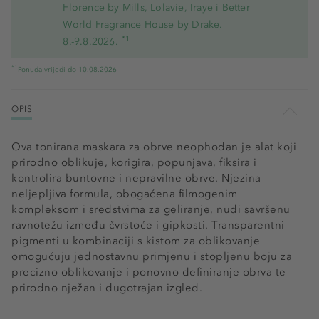
Florence by Mills, Lolavie, Iraye i Better
World Fragrance House by Drake.
*1
8.-9.8.2026.
*1
Ponuda vrijedi do 10.08.2026
OPIS
Ova tonirana maskara za obrve neophodan je alat koji
prirodno oblikuje, korigira, popunjava, fiksira i
kontrolira buntovne i nepravilne obrve. Njezina
neljepljiva formula, obogaćena filmogenim
kompleksom i sredstvima za geliranje, nudi savršenu
ravnotežu između čvrstoće i gipkosti. Transparentni
pigmenti u kombinaciji s kistom za oblikovanje
omogućuju jednostavnu primjenu i stopljenu boju za
precizno oblikovanje i ponovno definiranje obrva te
prirodno nježan i dugotrajan izgled.