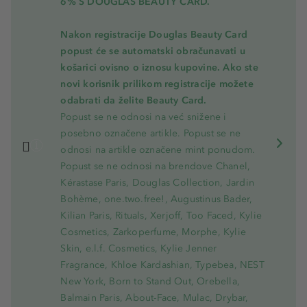
6% S DOUGLAS BEAUTY CARD.
Nakon registracije Douglas Beauty Card
popust će se automatski obračunavati u
košarici ovisno o iznosu kupovine. Ako ste
novi korisnik prilikom registracije možete
odabrati da želite Beauty Card.
Popust se ne odnosi na već snižene i
posebno označene artikle. Popust se ne
odnosi na artikle označene mint ponudom.
Popust se ne odnosi na brendove Chanel,
Kérastase Paris, Douglas Collection, Jardin
Bohème, one.two.free!, Augustinus Bader,
Kilian Paris, Rituals, Xerjoff, Too Faced, Kylie
Cosmetics, Zarkoperfume, Morphe, Kylie
Skin, e.l.f. Cosmetics, Kylie Jenner
Fragrance, Khloe Kardashian, Typebea, NEST
New York, Born to Stand Out, Orebella,
Balmain Paris, About-Face, Mulac, Drybar,