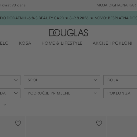
Povrat 90 dana
MOJA DIGITALNA KAR
★ DO DODATNIH -6 % S BEAUTY CARD ★ 8.-9.8.2026. ★ NOVO: BESPLATNA 
JELO
KOSA
HOME & LIFESTYLE
AKCIJE I POKLONI
SPOL
BOJA
ODA
PODRUČJE PRIMJENE
POKLON ZA
unisex (38)
ženski (10)
bez acetona (1)
Božić (3)
bez amonijaka (1)
godišnjicu (1