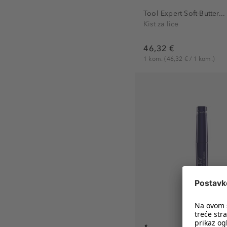
Tool Expert Soft-Butter...
Kist za lice
46,32 €
1 kom.
(46,32 € / 1 kom.)