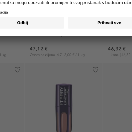
BY TERRY
BY TERRY
Puderi
.
Hyaluronic Tinted Hydra-Powder
Tool Expert
Puder za fiksiranje
Kist za lice
47,12 €
46,32 €
1 kg
Osnovna cijena
4.712,00 € / 1 kg
1 kom.
(46,32 