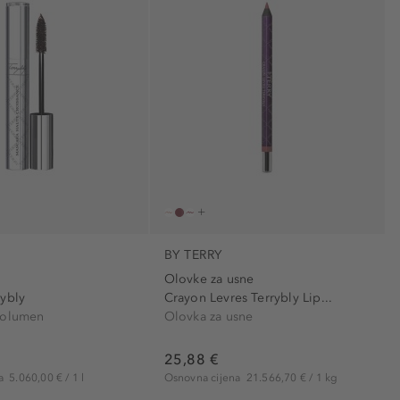
)
da (1)
satenski (1)
definira (3)
sjajni (2)
dugotrajno (4)
svilen (1)
fiksira (2)
svjetlucavi (2)
Hidratantni (15)
hidratantno (1)
hranjivo (6)
jačanje volumena (3)
kompaktan (3)
Mat (1)
BY TERRY
naglašava (7)
Olovke za usne
rybly
Crayon Levres Terrybly Lip...
Ne (2)
volumen
Olovka za usne
njegujuće (1)
Njegujući (5)
25,88 €
na
5.060,00 € / 1 l
Osnovna cijena
21.566,70 € / 1 kg
osvjetljavajući (4)