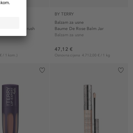
BY TERRY
Balzam za usne
 Dual-Ended Brush
Baume De Rose Balm Jar
Balzam za usne
47,12 €
€ / 1 kom.)
Osnovna cijena
4.712,00 € / 1 kg