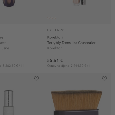
BY TERRY
ne
Korektori
atte
Terrybly Densiliss Concealer
a usne
Korektor
55,61 €
na
8.262,50 € / 1 l
Osnovna cijena
7.944,30 € / 1 l