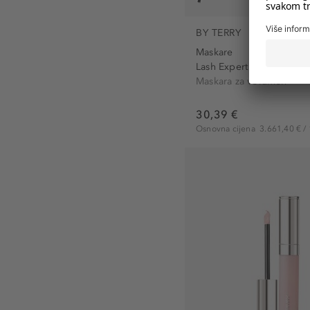
BY TERRY
Maskare
Lash Expert Twist Brush..
Maskara za volumen
30,39 €
Osnovna cijena
3.661,40 € / 