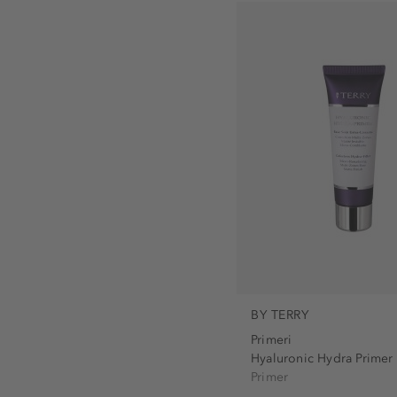
ne sadrži sulfate (10)
Puder za fiksiranje (1)
ne sadrži uljne sastojke (4
Rumenilo (1)
pogodno za osjetljivu kož
Ruž za usne (1)
veganski (4)
Sjenilo za oci (1)
Sjenilo za oči (1)
Tekući ruž za usne (1)
BY TERRY
Primeri
Hyaluronic Hydra Primer
Primer