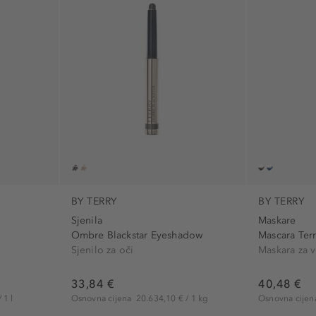
Bez ftalata (1)
Majčin dan (1
bez komedogena (1)
rođendan (3)
kosa (1)
Uskrs (1)
lice (24)
Ne sadrži palmino ulje (1)
ka (1)
nokti (1)
iju (2)
oči (9)
trepavice (3)
usne (9)
 (2)
zanoktice (1)
BY TERRY
BY TERRY
Sjenila
Maskare
Ombre Blackstar Eyeshadow
Mascara Ter
Sjenilo za oči
Maskara za 
)
e (9)
33,84 €
40,48 €
 1 l
Osnovna cijena
20.634,10 € / 1 kg
Osnovna cije