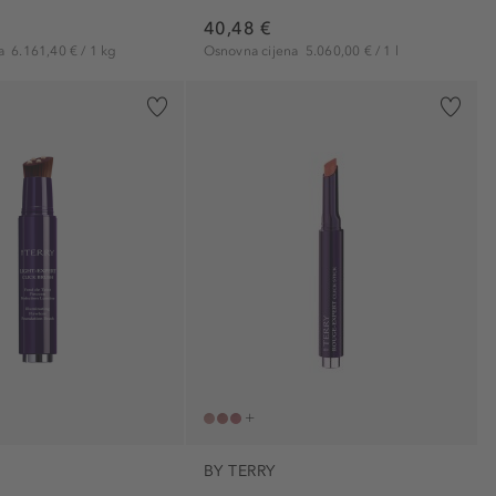
uzdižući (7)
40,48 €
visoko pigmentiran (3)
na
6.161,40 € / 1 kg
Osnovna cijena
5.060,00 € / 1 l
vodootporno (1)
volumen (1)
zadržava boje (2)
zaglađujući (5)
zaštitnički (2)
BY TERRY