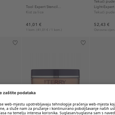
Tekući pude
Tool Expert Stencil...
Light-Expert
Kist za lice
Tekući pude
41,01 €
52,43 €
1 kom.
(41,01 € / 1 kom.)
Osnovna cije