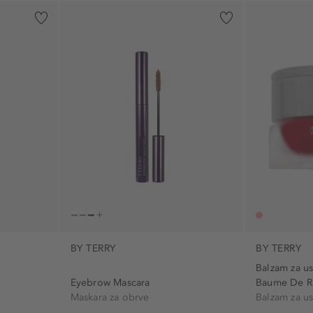
)
u (7)
Vodootporna maskara za volumen (1)
BY TERRY
BY TERRY
Balzam za u
Eyebrow Mascara
Baume De Ro
Maskara za obrve
Balzam za u