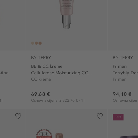
BY TERRY
BY TERRY
BB & CC kreme
Primeri
tion
Cellularose Moisturizing CC...
Terrybly Den
CC krema
Primer
69,68 €
94,10 €
1 l
Osnovna cijena
2.322,70 € / 1 l
Osnovna cije
-20%