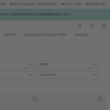
TICA
BEAUTY USLUGE
POSLOVNICE
BEAUTY CLUB
NEWSLETTER
DOSTAVA U PAKETOMATE ZA NARUDŽBE IZNAD 30 €
NOVO
DOUGLAS COLLECTION
USLUGE
FINIŠ
SVOJSTVA
mat (4)
osvjetljavajući (9)
anti-aging (9)
prikrivajući (5)
)
balansiranje (1)
prirodan (9)