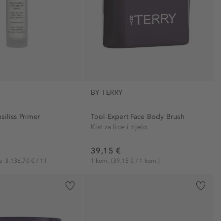
BY TERRY
siliss Primer
Tool-Expert Face Body Brush
Kist za lice i tijelo
39,15 €
na
3.136,70 € / 1 l
1 kom.
(39,15 € / 1 kom.)