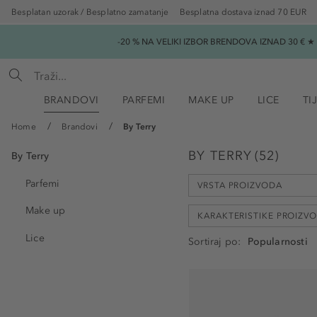
Besplatan uzorak / Besplatno zamatanje
Besplatna dostava iznad 70 EUR
-20 % NA VELIKI IZBOR BRENDOVA IZNAD 30 € 
BRANDOVI
PARFEMI
MAKE UP
LICE
TI
Home
Brandovi
By Terry
BY TERRY
(
52
)
By Terry
Parfemi
VRSTA PROIZVODA
Make up
KARAKTERISTIKE PROIZV
Lice
Sortiraj po
Set (10)
Balzam za usne (5)
bez acetona (11)
Primer (4)
bez alergena (2)
Tekući puder (4)