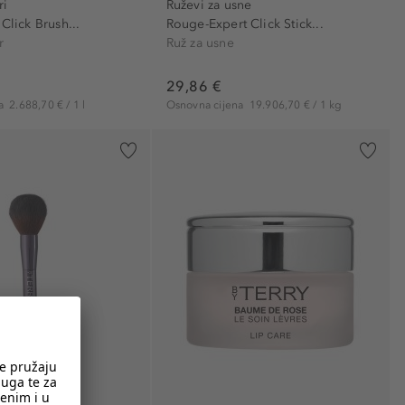
ri
Ruževi za usne
 Click Brush...
Rouge-Expert Click Stick...
r
Ruž za usne
29,86 €
na
2.688,70 € / 1 l
Osnovna cijena
19.906,70 € / 1 kg