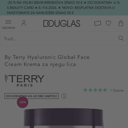
-20 % NA VELIKI IZBOR BRENDOVA IZNAD 30 € ★ DO DODATNIH -6 %
S BEAUTY CARD ★ 8.-9.8.2026. ★ NOVO: BESPLATNA DOSTAVA U
PAKETOMATE ZA NARUDŽBE IZNAD 30 €
IZBORNIK
By Terry
Hyaluronic Global Face
Cream Krema za njegu lica
1 Ocjene
DO DODATNIH 6% UZ DBC KARTICU
-20%