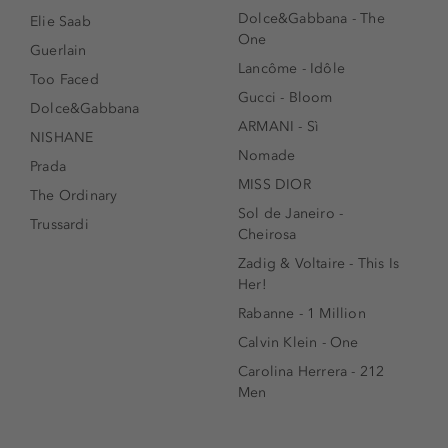
Dolce&Gabbana - The
Elie Saab
One
Guerlain
Lancôme - Idôle
Too Faced
Gucci - Bloom
Dolce&Gabbana
ARMANI - Sì
NISHANE
Nomade
Prada
MISS DIOR
The Ordinary
Sol de Janeiro -
Trussardi
Cheirosa
Zadig & Voltaire - This Is
Her!
Rabanne - 1 Million
Calvin Klein - One
Carolina Herrera - 212
Men