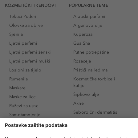
KOZMETIČKI TRENDOVI
POPULARNE TEME
Tekuci Puderi
Arapski parfemi
Olovke za obrve
Arganovo ulje
Sjenila
Kuperoza
Ljetni parfemi
Gua Sha
Ljetni parfemi ženski
Putne potrepštine
Ljetni parfemi muški
Rozaceja
Losioni za tijelo
Prištići na leđima
Rumenila
Kozmetičke torbice i
kutije
Maskare
Šipkovo ulje
Maske za lice
Akne
Ruževi za usne
Seboroični dermatitis
Samotamnjenje
Pigmentne mrlje
Puderi
Vrećice ispod očiju
Proizvodi za njegu lica