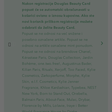
Nakon registracije Douglas Beauty Card
popust će se automatski obračunavati u
košarici ovisno o iznosu kupovine. Ako ste
novi korisnik prilikom registracije možete
odabrati da želite Beauty Card.
Popust se ne odnosi na već snižene i
posebno označene artikle. Popust se ne
odnosi na artikle označene mint ponudom.
Popust se ne odnosi na brendove Chanel,
Kérastase Paris, Douglas Collection, Jardin
Bohème, one.two.free!, Augustinus Bader,
Kilian Paris, Rituals, Xerjoff, Too Faced, Kylie
Cosmetics, Zarkoperfume, Morphe, Kylie
Skin, e.l.f. Cosmetics, Kylie Jenner
Fragrance, Khloe Kardashian, Typebea, NEST
New York, Born to Stand Out, Orebella,
Balmain Paris, About-Face, Mulac, Drybar,
Florence by Mills, Lolavie, Iraye i Better
World Fragrance House by Drake.