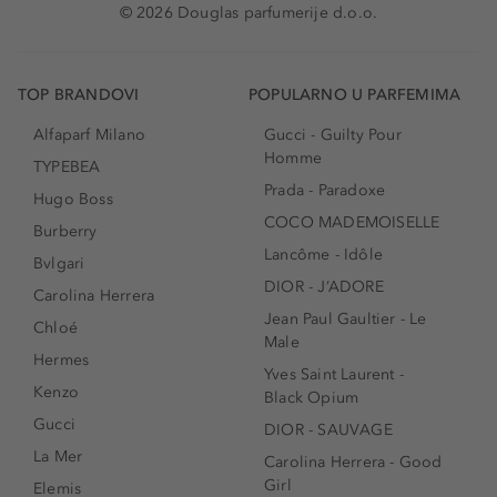
© 2026 Douglas parfumerije d.o.o.
TOP BRANDOVI
POPULARNO U PARFEMIMA
Alfaparf Milano
Gucci - Guilty Pour
Homme
TYPEBEA
Prada - Paradoxe
Hugo Boss
COCO MADEMOISELLE
Burberry
Lancôme - Idôle
Bvlgari
DIOR - J’ADORE
Carolina Herrera
Jean Paul Gaultier - Le
Chloé
Male
Hermes
Yves Saint Laurent -
Kenzo
Black Opium
Gucci
DIOR - SAUVAGE
La Mer
Carolina Herrera - Good
Girl
Elemis