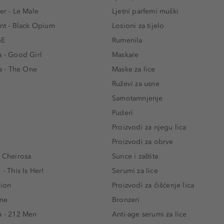
er - Le Male
Ljetni parfemi muški
ent - Black Opium
Losioni za tijelo
GE
Rumenila
a - Good Girl
Maskare
 - The One
Maske za lice
e
Ruževi za usne
Samotamnjenje
Puderi
Proizvodi za njegu lica
Proizvodi za obrve
- Cheirosa
Sunce i zaštita
 - This Is Her!
Serumi za lice
lion
Proizvodi za čišćenje lica
One
Bronzeri
a - 212 Men
Anti-age serumi za lice