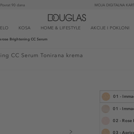
Povrat 90 dana
MOJA DIGITALNA KAR
JELO
KOSA
HOME & LIFESTYLE
AKCIJE I POKLONI
larose Brightening CC Serum
ning CC Serum Tonirana krema
01 - Imma
01 - Immac
02 - Rose 
30 ml
03 - Apri