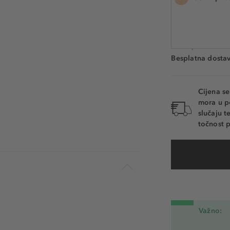
Šifra artikla BTR5
Dostupno. Dosta
Besplatna dosta
Cijena s
mora u p
slučaju 
točnost p
Važno: