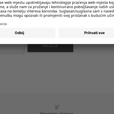
imali obavijesti o svim trendovima i
PRIJAVA
Besplatna dostava