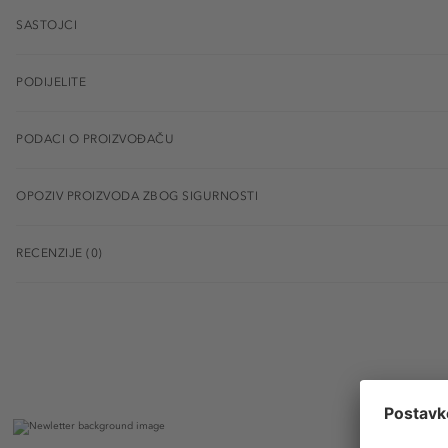
SASTOJCI
PODIJELITE
PODACI O PROIZVOĐAČU
OPOZIV PROIZVODA ZBOG SIGURNOSTI
RECENZIJE (0)