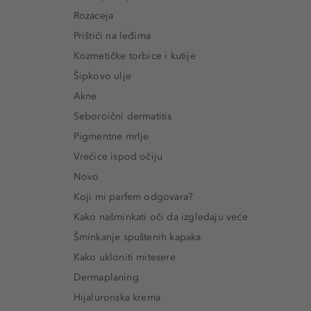
Rozaceja
Prištići na leđima
Kozmetičke torbice i kutije
Šipkovo ulje
Akne
Seboroični dermatitis
Pigmentne mrlje
Vrećice ispod očiju
Novo
Koji mi parfem odgovara?
Kako našminkati oči da izgledaju veće
Šminkanje spuštenih kapaka
Kako ukloniti mitesere
Dermaplaning
Hijaluronska krema