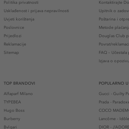
Politika privatnosti
Kontaktirajte D
Usklađenost i prijava nepravilnosti
Upitnik o zadov
Uvjeti korištenja
Poštarina i otp
Poslovnice
Metode plaćanj
Prijedlozi
Douglas Club pr
Reklamacije
Povrat/reklamac
Sitemap
FAQ – Učestala 
Izjava o opoziv
TOP BRANDOVI
POPULARNO U
Alfaparf Milano
Gucci - Guilty
TYPEBEA
Prada - Paradox
Hugo Boss
COCO MADEMO
Burberry
Lancôme - Idôl
Bvlgari
DIOR - J’ADOR