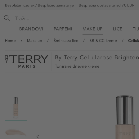
Besplatan uzorak / Besplatno zamatanje
Besplatna dostava iznad 70 EUR
BRANDOVI
PARFEMI
MAKE UP
LICE
TI
Home
Make up
Šminka za lice
BB & CC kreme
Cellu
By Terry
Cellularose Brighte
Tonirane dnevne kreme