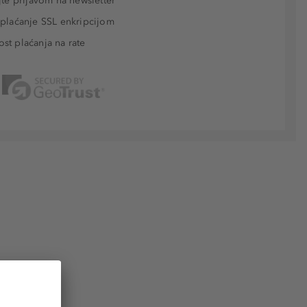
jte prijavom na newsletter
plaćanje SSL enkripcijom
t plaćanja na rate