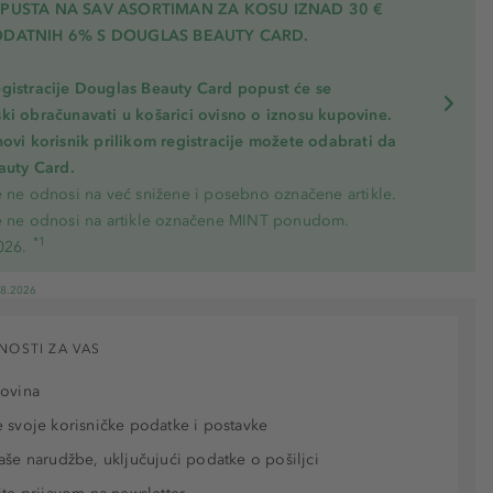
OPUSTA NA SAV ASORTIMAN ZA KOSU
IZNAD 30 €
ODATNIH 6% S DOUGLAS BEAUTY CARD.
gistracije Douglas Beauty Card popust će se
ki obračunavati u košarici ovisno o iznosu kupovine.
novi korisnik prilikom registracije možete odabrati da
eauty Card.
e ne odnosi na već snižene i posebno označene artikle.
e ne odnosi na artikle označene MINT ponudom.
*1
026.
08.2026
NOSTI ZA VAS
povina
 svoje korisničke podatke i postavke
aše narudžbe, uključujući podatke o pošiljci