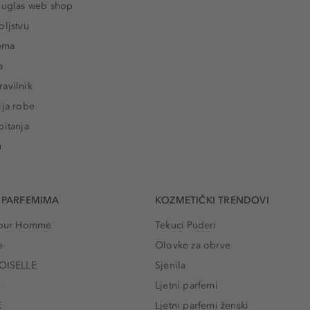
ouglas web shop
oljstvu
rema
a
avilnik
ija robe
pitanja
u
 PARFEMIMA
KOZMETIČKI TRENDOVI
 Pour Homme
Tekuci Puderi
e
Olovke za obrve
ISELLE
Sjenila
e
Ljetni parfemi
E
Ljetni parfemi ženski