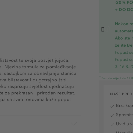
-20% P
+ DO D
Nakon re
automats
Ako ste 
želite B
Popust s
Popust s
istavost te svoja posvjetljujuća,
sa. Njezina formula za pomlađivanje
3.-16.8.2
, sastojkom za obnavljanje stanica
*1
Ponuda vrijedi do 17.
va blistavost i dugotrajno štiti
eko raspršuju svjetlost ujednačuju i
 za prekrasan i prirodan rezultat.
NAŠE PRED
stapa sa svim tonovima kože poput
Brza ku
Spremite
Uvid u v