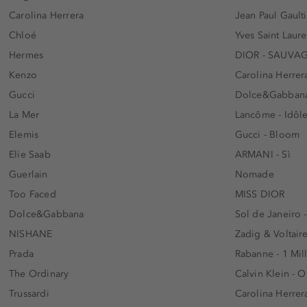
Carolina Herrera
Jean Paul Gaulti
Chloé
Yves Saint Laur
Hermes
DIOR - SAUVA
Kenzo
Carolina Herrer
Gucci
Dolce&Gabbana
La Mer
Lancôme - Idôl
Elemis
Gucci - Bloom
Elie Saab
ARMANI - Sì
Guerlain
Nomade
Too Faced
MISS DIOR
Dolce&Gabbana
Sol de Janeiro 
NISHANE
Zadig & Voltaire
Prada
Rabanne - 1 Mil
The Ordinary
Calvin Klein - 
Trussardi
Carolina Herrer