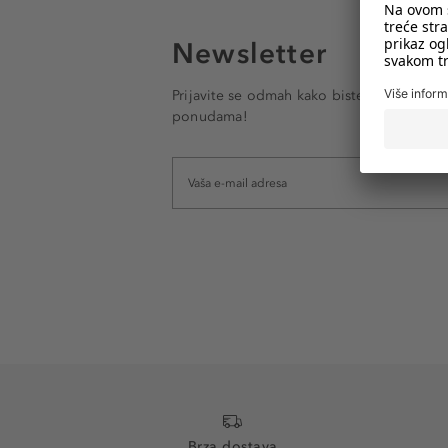
Newsletter
Prijavite se odmah kako biste e-mailom pr
ponudama!
Brza dostava