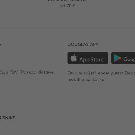
od 70 €
A
DOUGLAS APP
učuju PDV.
Troškovi dostave.
Otkrijte svijet ljepote putem Dou
mobilne aplikacije.
RISNIKE