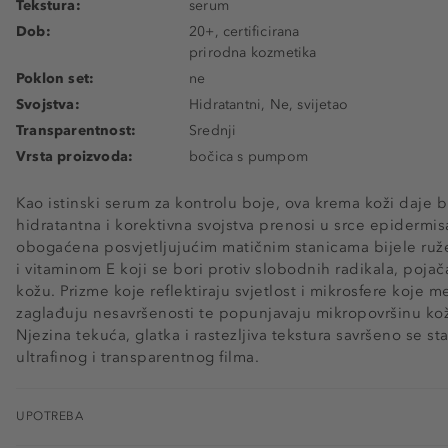
Tekstura:
serum
Dob:
20+, certificirana
prirodna kozmetika
Poklon set:
ne
Svojstva:
Hidratantni, Ne, svijetao
Transparentnost:
Srednji
Vrsta proizvoda:
bočica s pumpom
Kao istinski serum za kontrolu boje, ova krema koži daje bl
hidratantna i korektivna svojstva prenosi u srce epidermi
obogaćena posvjetljujućim matičnim stanicama bijele ruže
i vitaminom E koji se bori protiv slobodnih radikala, pojača
kožu. Prizme koje reflektiraju svjetlost i mikrosfere koje m
zaglađuju nesavršenosti te popunjavaju mikropovršinu kože
Njezina tekuća, glatka i rastezljiva tekstura savršeno se 
ultrafinog i transparentnog filma.
UPOTREBA