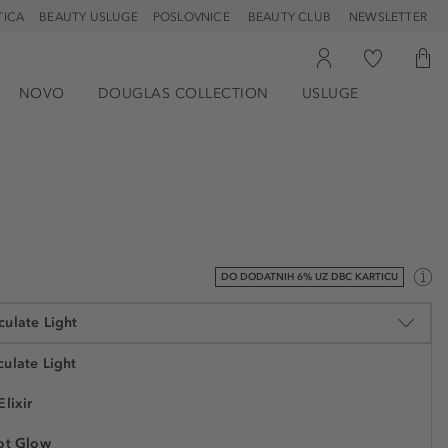
TICA
BEAUTY USLUGE
POSLOVNICE
BEAUTY CLUB
NEWSLETTER
NOVO
DOUGLAS COLLECTION
USLUGE
DO DODATNIH 6% UZ DBC KARTICU
culate Light
ulate Light
Elixir
71,54 €
cot Glow