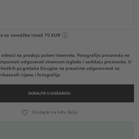
4321
2.384,70 € / 1 l
Cijena na 2.5.2025.: 71,54 €
va: 2 do 5 radnih dana
va za narudžbe iznad 70 EUR
e odnosi na prodaju putem Interneta. Fotografija proizvoda ne
otpunosti odgovarati stvarnom izgledu i sadržaju proizvoda. U
tehničkih pogrešaka Douglas ne preuzima odgovornost za
rikazanih cijena i fotografija.
DODAJTE U KOŠARICU
Dodajte na listu želja