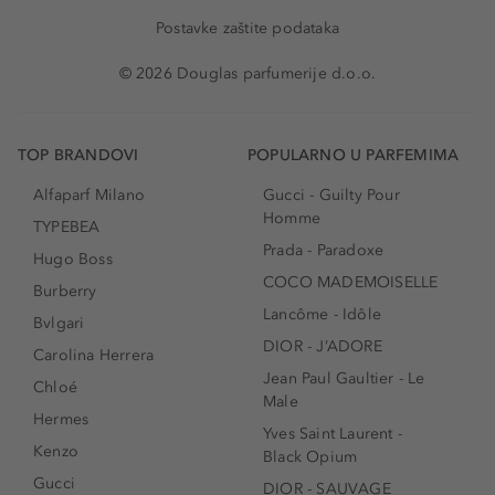
Postavke zaštite podataka
© 2026 Douglas parfumerije d.o.o.
TOP BRANDOVI
POPULARNO U PARFEMIMA
Alfaparf Milano
Gucci - Guilty Pour
Homme
TYPEBEA
Prada - Paradoxe
Hugo Boss
COCO MADEMOISELLE
Burberry
Lancôme - Idôle
Bvlgari
DIOR - J’ADORE
Carolina Herrera
Jean Paul Gaultier - Le
Chloé
Male
Hermes
Yves Saint Laurent -
Kenzo
Black Opium
Gucci
DIOR - SAUVAGE