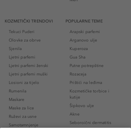
KOZMETIČKI TRENDOVI
POPULARNE TEME
Tekuci Puderi
Arapski parfemi
Olovke za obrve
Arganovo ulje
Sjenila
Kuperoza
Ljetni parfemi
Gua Sha
Ljetni parfemi ženski
Putne potrepštine
Ljetni parfemi muški
Rozaceja
Losioni za tijelo
Prištići na leđima
Rumenila
Kozmetičke torbice i
kutije
Maskare
Šipkovo ulje
Maske za lice
Akne
Ruževi za usne
Seboroični dermatitis
Samotamnjenje