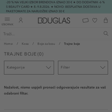
-20 % NA VELIKI IZBOR BRENDOVA IZNAD 30 € ★ DO DODATNIH -6 %
S BEAUTY CARD ★ 8.-9.8.2026. ★ NOVO: BESPLATNA DOSTAVA U
PAKETOMATE ZA NARUDŽBE IZNAD 30 €
IZBORNIK
Home
Kosa
Boje za kosu
Trajne boje
TRAJNE BOJE
(
0
)
Kategorije
Filter
Nažalost, nismo uspjeli pronaći odgovarajuće rezultate za vaš
odabrani filtar.