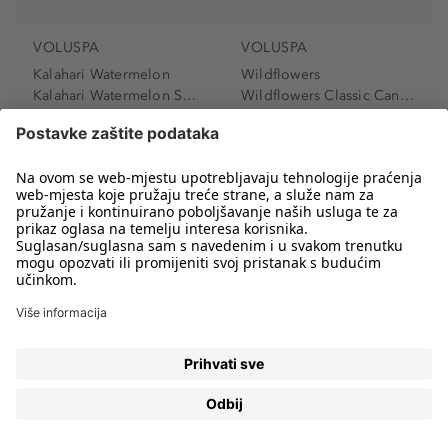
VOLUSPA
VOLUSPA
Kalahari Watermelon
Wildflowers
Kalahari Watermelon Small...
Wildflowers Classic Candle
Mirisna svijeća
Mirisna svijeća
22,60 €
34,99 €
144,90 € / 1 kg
129,60 € / 1 kg
Najniža cijena u posljednjih 30
Najniža cijena u posljednjih 30
dana 32,29 €
dana 49,99 €
-30%
-30%