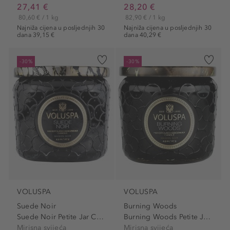
27,41 €
28,20 €
80,60 € / 1 kg
82,90 € / 1 kg
Najniža cijena u posljednjih 30
Najniža cijena u posljednjih 30
dana 39,15 €
dana 40,29 €
-30%
-30%
VOLUSPA
VOLUSPA
Suede Noir
Burning Woods
Suede Noir Petite Jar Candle
Burning Woods Petite Jar...
Mirisna svijeća
Mirisna svijeća