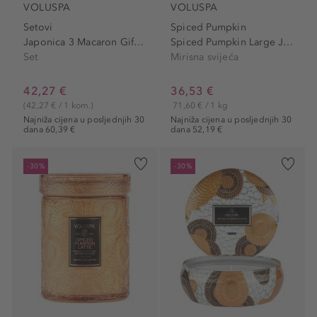
VOLUSPA
VOLUSPA
Setovi
Spiced Pumpkin
Japonica 3 Macaron Giftset
Spiced Pumpkin Large Jar...
Set
Mirisna svijeća
42,27 €
36,53 €
(42,27 € / 1 kom.)
71,60 € / 1 kg
Najniža cijena u posljednjih 30
Najniža cijena u posljednjih 30
dana 60,39 €
dana 52,19 €
-30%
-30%