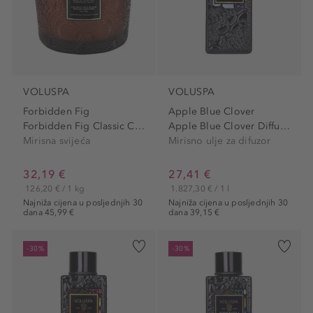
VOLUSPA
VOLUSPA
Forbidden Fig
Apple Blue Clover
Forbidden Fig Classic Candle
Apple Blue Clover Diffuser...
Mirisna svijeća
Mirisno ulje za difuzor
32,19 €
27,41 €
126,20 € / 1 kg
1.827,30 € / 1 l
Najniža cijena u posljednjih 30
Najniža cijena u posljednjih 30
dana 45,99 €
dana 39,15 €
-30%
-30%