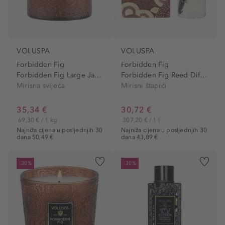
VOLUSPA
VOLUSPA
Forbidden Fig
Forbidden Fig
Forbidden Fig Large Jar Candle
Forbidden Fig Reed Diffuser
Mirisna svijeća
Mirisni štapići
35,34 €
30,72 €
69,30 € / 1 kg
307,20 € / 1 l
Najniža cijena u posljednjih 30
Najniža cijena u posljednjih 30
dana 50,49 €
dana 43,89 €
-30%
-30%