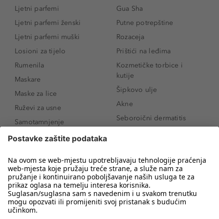
Ljetni parfemi
Gua Sha
Ljetni parfemi ženski
Putne potrepštine
Ljetni parfemi muški
Rozaceja
Losioni za tijelo
Prištići na leđima
Rumenila
Kozmetičke torbice i
kutije
Maskare
Šipkovo ulje
Maske za lice
Akne
Ruževi za usne
Seboroični dermatitis
Samotamnjenje
Pigmentne mrlje
Puderi
Vrećice ispod očiju
Proizvodi za njegu lica
Novo
Proizvodi za obrve
Koji mi parfem
Sunce i zaštita
odgovara?
Serumi za lice
Kako našminkati oči da
Proizvodi za čišćenje lica
izgledaju veće