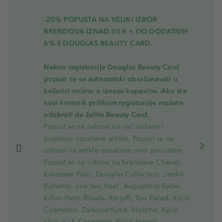
-20% POPUSTA NA VELIKI IZBOR
BRENDOVA IZNAD 30 € + DO DODATNIH
6% S DOUGLAS BEAUTY CARD.
Nakon registracije Douglas Beauty Card
popust će se automatski obračunavati u
košarici ovisno o iznosu kupovine. Ako ste
novi korisnik prilikom registracije možete
odabrati da želite Beauty Card.
Popust se ne odnosi na već snižene i
posebno označene artikle. Popust se ne
odnosi na artikle označene mint ponudom.
Popust se ne odnosi na brendove Chanel,
Kérastase Paris, Douglas Collection, Jardin
Bohème, one.two.free!, Augustinus Bader,
Kilian Paris, Rituals, Xerjoff, Too Faced, Kylie
Cosmetics, Zarkoperfume, Morphe, Kylie
Skin, e.l.f. Cosmetics, Kylie Jenner