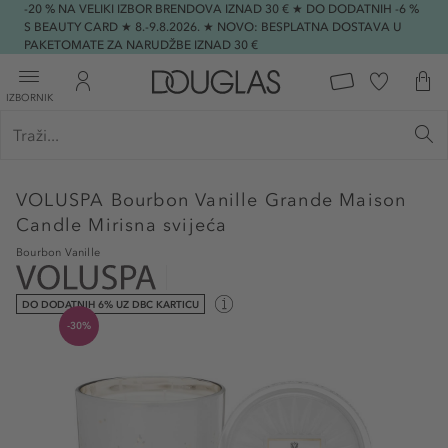
-20 % NA VELIKI IZBOR BRENDOVA IZNAD 30 € ★ DO DODATNIH -6 %
S BEAUTY CARD ★ 8.-9.8.2026. ★ NOVO: BESPLATNA DOSTAVA U
PAKETOMATE ZA NARUDŽBE IZNAD 30 €
IZBORNIK
VOLUSPA
Bourbon Vanille Grande Maison
Candle Mirisna svijeća
Bourbon Vanille
DO DODATNIH 6% UZ DBC KARTICU
-30%