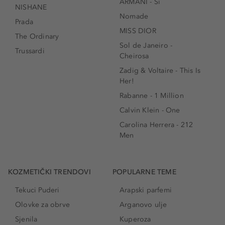
ARMANI - Sì
NISHANE
Nomade
Prada
MISS DIOR
The Ordinary
Sol de Janeiro -
Trussardi
Cheirosa
Zadig & Voltaire - This Is
Her!
Rabanne - 1 Million
Calvin Klein - One
Carolina Herrera - 212
Men
KOZMETIČKI TRENDOVI
POPULARNE TEME
Tekuci Puderi
Arapski parfemi
Olovke za obrve
Arganovo ulje
Sjenila
Kuperoza