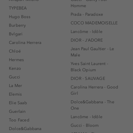
Homme
TYPEBEA
Prada - Paradoxe
Hugo Boss
COCO MADEMOISELLE
Burberry
Lancôme - Idôle
Bvlgari
DIOR - J’ADORE
Carolina Herrera
Jean Paul Gaultier - Le
Chloé
Male
Hermes
Yves Saint Laurent -
Kenzo
Black Opium
Gucci
DIOR - SAUVAGE
La Mer
Carolina Herrera - Good
Girl
Elemis
Dolce&Gabbana - The
Elie Saab
One
Guerlain
Lancôme - Idôle
Too Faced
Gucci - Bloom
Dolce&Gabbana