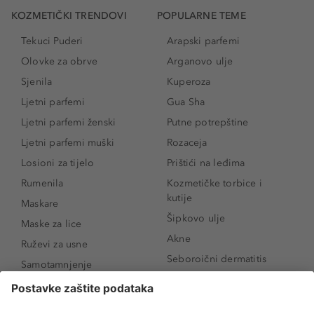
KOZMETIČKI TRENDOVI
POPULARNE TEME
Tekuci Puderi
Arapski parfemi
Olovke za obrve
Arganovo ulje
Sjenila
Kuperoza
Ljetni parfemi
Gua Sha
Ljetni parfemi ženski
Putne potrepštine
Ljetni parfemi muški
Rozaceja
Losioni za tijelo
Prištići na leđima
Rumenila
Kozmetičke torbice i
kutije
Maskare
Šipkovo ulje
Maske za lice
Akne
Ruževi za usne
Seboroični dermatitis
Samotamnjenje
Pigmentne mrlje
Puderi
Vrećice ispod očiju
Proizvodi za njegu lica