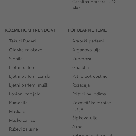
Carolina Herrera - 212
Men
KOZMETIČKI TRENDOVI
POPULARNE TEME
Tekuci Puderi
Arapski parfemi
Olovke za obrve
Arganovo ulje
Sjenila
Kuperoza
Ljetni parfemi
Gua Sha
Ljetni parfemi ženski
Putne potrepštine
Ljetni parfemi muški
Rozaceja
Losioni za tijelo
Prištići na leđima
Rumenila
Kozmetičke torbice i
kutije
Maskare
Šipkovo ulje
Maske za lice
Akne
Ruževi za usne
Seboroični dermatitis