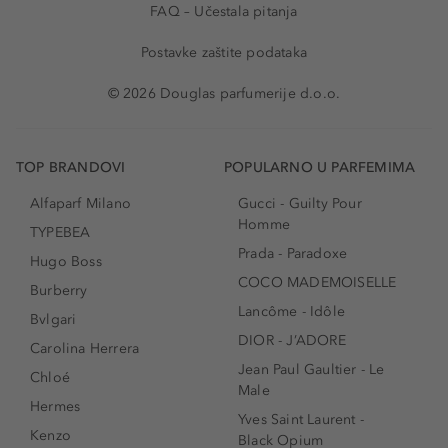
FAQ – Učestala pitanja
Postavke zaštite podataka
© 2026 Douglas parfumerije d.o.o.
TOP BRANDOVI
POPULARNO U PARFEMIMA
Alfaparf Milano
Gucci - Guilty Pour
Homme
TYPEBEA
Prada - Paradoxe
Hugo Boss
COCO MADEMOISELLE
Burberry
Lancôme - Idôle
Bvlgari
DIOR - J’ADORE
Carolina Herrera
Jean Paul Gaultier - Le
Chloé
Male
Hermes
Yves Saint Laurent -
Kenzo
Black Opium