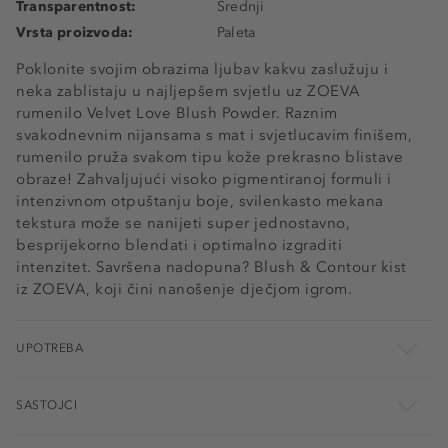
Transparentnost:
Srednji
Vrsta proizvoda:
Paleta
Poklonite svojim obrazima ljubav kakvu zaslužuju i
neka zablistaju u najljepšem svjetlu uz ZOEVA
rumenilo Velvet Love Blush Powder. Raznim
svakodnevnim nijansama s mat i svjetlucavim finišem,
rumenilo pruža svakom tipu kože prekrasno blistave
obraze! Zahvaljujući visoko pigmentiranoj formuli i
intenzivnom otpuštanju boje, svilenkasto mekana
tekstura može se nanijeti super jednostavno,
besprijekorno blendati i optimalno izgraditi
intenzitet. Savršena nadopuna? Blush & Contour kist
iz ZOEVA, koji čini nanošenje dječjom igrom.
UPOTREBA
SASTOJCI