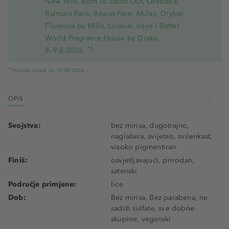
New York, Born to Stand Out, Orebella,
Balmain Paris, About-Face, Mulac, Drybar,
Florence by Mills, Lolavie, Iraye i Better
World Fragrance House by Drake.
*1
8.-9.8.2026.
*1
Ponuda vrijedi do 10.08.2026
OPIS
Svojstva:
bez mirisa, dugotrajno,
naglašava, svijetao, svilenkast,
visoko pigmentiran
Finiš:
osvjetljavajući, prirodan,
satenski
Područje primjene:
lice
Dob:
Bez mirisa, Bez parabena, ne
sadrži sulfate, sve dobne
skupine, veganski