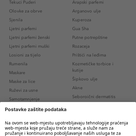
Tekuci Puderi
Arapski parfemi
Olovke za obrve
Arganovo ulje
Sjenila
Kuperoza
Ljetni parfemi
Gua Sha
Ljetni parfemi ženski
Putne potrepštine
Ljetni parfemi muški
Rozaceja
Losioni za tijelo
Prištići na leđima
Rumenila
Kozmetičke torbice i
kutije
Maskare
Šipkovo ulje
Maske za lice
Akne
Ruževi za usne
Seboroični dermatitis
Samotamnjenje
Pigmentne mrlje
Puderi
Vrećice ispod očiju
Proizvodi za njegu lica
Novo
Proizvodi za obrve
Koji mi parfem
Sunce i zaštita