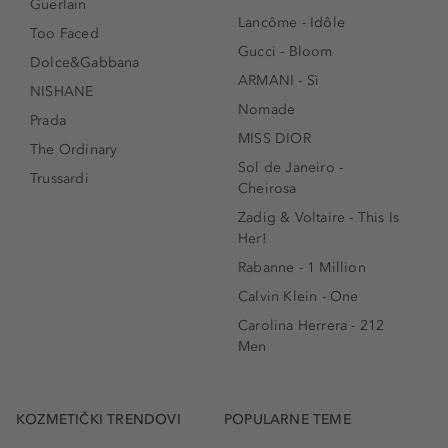
Guerlain
Lancôme - Idôle
Too Faced
Gucci - Bloom
Dolce&Gabbana
ARMANI - Sì
NISHANE
Nomade
Prada
MISS DIOR
The Ordinary
Sol de Janeiro -
Trussardi
Cheirosa
Zadig & Voltaire - This Is
Her!
Rabanne - 1 Million
Calvin Klein - One
Carolina Herrera - 212
Men
KOZMETIČKI TRENDOVI
POPULARNE TEME