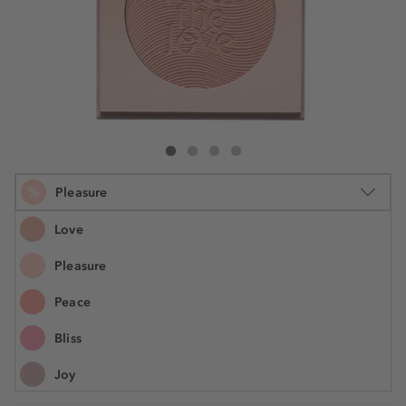
Zoeva Velvet Love Blush Powder
Velvet Love Blush Powder
Velvet Love Blush Powder
Velvet Love Blush Powder
%
Pleasure
Love
Pleasure
5.2 g
Peace
16,90 €
Šifra artikla ZOE826639
3.250,00 € / 1 kg
Bliss
Najniža cijena u posljednjih 30 dana 22,49 €
UŠTEDITE -25%
Joy
Cijena na 2.5.2025.: 22,49 €