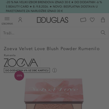
-20 % NA VELIKI IZBOR BRENDOVA IZNAD 30 € ★ DO DODATNIH -6 %
S BEAUTY CARD ★ 8.-9.8.2026. ★ NOVO: BESPLATNA DOSTAVA U
PAKETOMATE ZA NARUDŽBE IZNAD 30 €
IZBORNIK
Zoeva
Velvet Love Blush Powder Rumenilo
Rumenila
DO DODATNIH 6% UZ DBC KARTICU
-25%