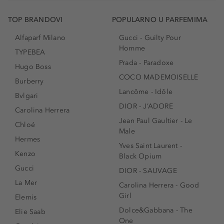
TOP BRANDOVI
POPULARNO U PARFEMIMA
Alfaparf Milano
Gucci - Guilty Pour
Homme
TYPEBEA
Prada - Paradoxe
Hugo Boss
COCO MADEMOISELLE
Burberry
Lancôme - Idôle
Bvlgari
DIOR - J’ADORE
Carolina Herrera
Jean Paul Gaultier - Le
Chloé
Male
Hermes
Yves Saint Laurent -
Kenzo
Black Opium
Gucci
DIOR - SAUVAGE
La Mer
Carolina Herrera - Good
Girl
Elemis
Dolce&Gabbana - The
Elie Saab
One