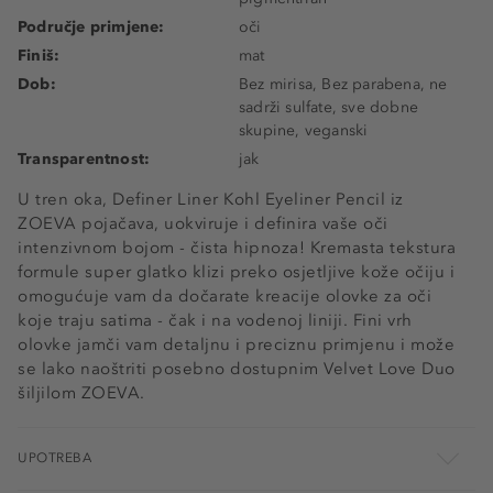
Područje primjene:
oči
Finiš:
mat
Dob:
Bez mirisa, Bez parabena, ne
sadrži sulfate, sve dobne
skupine, veganski
Transparentnost:
jak
U tren oka, Definer Liner Kohl Eyeliner Pencil iz
ZOEVA pojačava, uokviruje i definira vaše oči
intenzivnom bojom - čista hipnoza! Kremasta tekstura
formule super glatko klizi preko osjetljive kože očiju i
omogućuje vam da dočarate kreacije olovke za oči
koje traju satima - čak i na vodenoj liniji. Fini vrh
olovke jamči vam detaljnu i preciznu primjenu i može
se lako naoštriti posebno dostupnim Velvet Love Duo
šiljilom ZOEVA.
UPOTREBA