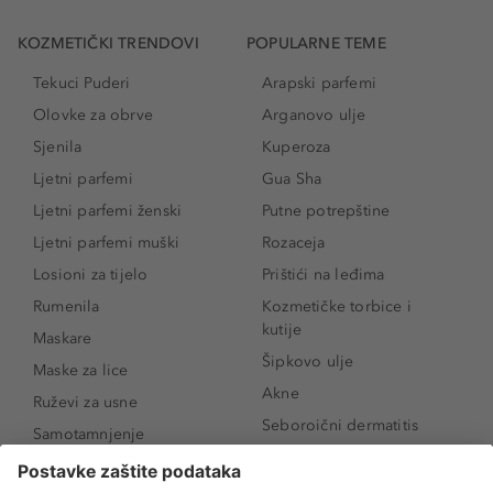
KOZMETIČKI TRENDOVI
POPULARNE TEME
Tekuci Puderi
Arapski parfemi
Olovke za obrve
Arganovo ulje
Sjenila
Kuperoza
Ljetni parfemi
Gua Sha
Ljetni parfemi ženski
Putne potrepštine
Ljetni parfemi muški
Rozaceja
Losioni za tijelo
Prištići na leđima
Rumenila
Kozmetičke torbice i
kutije
Maskare
Šipkovo ulje
Maske za lice
Akne
Ruževi za usne
Seboroični dermatitis
Samotamnjenje
Pigmentne mrlje
Puderi
Vrećice ispod očiju