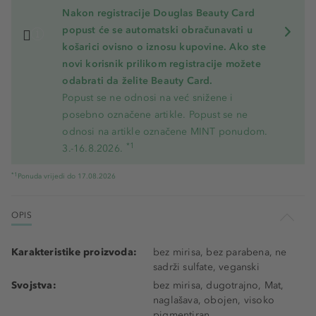
Nakon registracije Douglas Beauty Card
popust će se automatski obračunavati u
košarici ovisno o iznosu kupovine. Ako ste
novi korisnik prilikom registracije možete
odabrati da želite Beauty Card.
Popust se ne odnosi na već snižene i
posebno označene artikle. Popust se ne
odnosi na artikle označene MINT ponudom.
*1
3.-16.8.2026.
*1
Ponuda vrijedi do 17.08.2026
OPIS
Karakteristike proizvoda:
bez mirisa, bez parabena, ne
sadrži sulfate, veganski
Svojstva:
bez mirisa, dugotrajno, Mat,
naglašava, obojen, visoko
pigmentiran