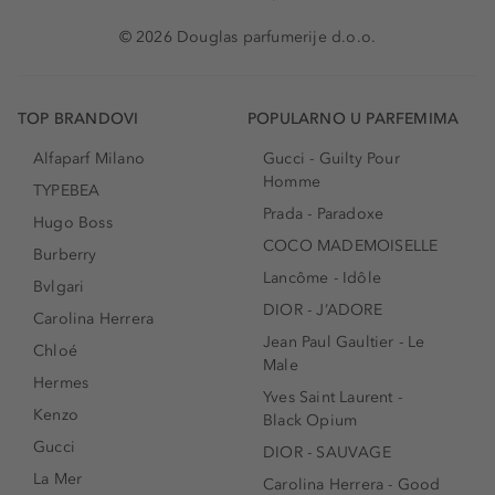
© 2026 Douglas parfumerije d.o.o.
TOP BRANDOVI
POPULARNO U PARFEMIMA
Alfaparf Milano
Gucci - Guilty Pour
Homme
TYPEBEA
Prada - Paradoxe
Hugo Boss
COCO MADEMOISELLE
Burberry
Lancôme - Idôle
Bvlgari
DIOR - J’ADORE
Carolina Herrera
Jean Paul Gaultier - Le
Chloé
Male
Hermes
Yves Saint Laurent -
Kenzo
Black Opium
Gucci
DIOR - SAUVAGE
La Mer
Carolina Herrera - Good