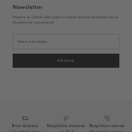
Newsletter
Prijavite se odmah kako biste e-mailom primali obavijesti o svim
trendovima i ponudama!
PRIJAVA
Brza dostava
Besplatna dostava
Besplatan uzorak
2-5 radnih dana
od 70 €
Minimalno jedan