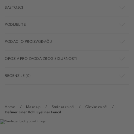
SASTOJCI
PODIJELITE
PODACI O PROIZVOĐAČU
OPOZIV PROIZVODA ZBOG SIGURNOSTI
RECENZIJE (0)
Home
Make up
Šminka za oči
Olovke za oči
Definer Liner Kohl Eyeliner Pencil