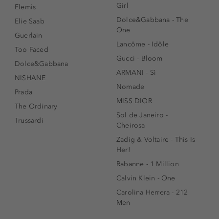
Girl
Elemis
Dolce&Gabbana - The
Elie Saab
One
Guerlain
Lancôme - Idôle
Too Faced
Gucci - Bloom
Dolce&Gabbana
ARMANI - Sì
NISHANE
Nomade
Prada
MISS DIOR
The Ordinary
Sol de Janeiro -
Trussardi
Cheirosa
Zadig & Voltaire - This Is
Her!
Rabanne - 1 Million
Calvin Klein - One
Carolina Herrera - 212
Men