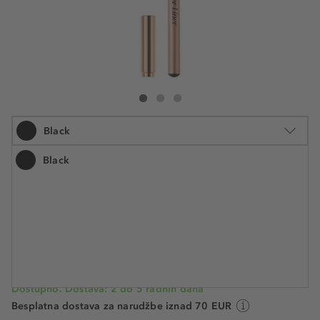
Zoeva Definer Liner Kohl Eyeliner Pencil
Definer Liner Kohl Eyeliner Pencil
Definer Liner Kohl Eyeliner Pencil
Black
Black
1.4 g
16,39 €
Šifra artikla ZOE826585
11.707,10 € / 1 kg
Cijena na 2.5.2025.: 16,39 €
Dostupno. Dostava: 2 do 5 radnih dana
Besplatna dostava za narudžbe iznad 70 EUR