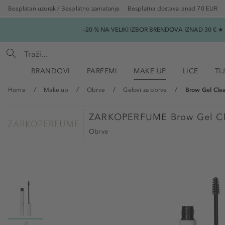
Besplatan uzorak / Besplatno zamatanje
Besplatna dostava iznad 70 EUR
-20 % NA VELIKI IZBOR BRENDOVA IZNAD 30 € 
BRANDOVI
PARFEMI
MAKE UP
LICE
TI
Home
Make up
Obrve
Gelovi za obrve
Brow Gel Cle
ZARKOPERFUME
Brow Gel Cl
Obrve