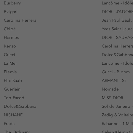
Burberry
Lancôme - Idôl
Bvlgari
DIOR - J’ADOR
Carolina Herrera
Jean Paul Gaulti
Chloé
Yves Saint Laur
Hermes
DIOR - SAUVA
Kenzo
Carolina Herrer
Gucci
Dolce&Gabbana
La Mer
Lancôme - Idôl
Elemis
Gucci - Bloom
Elie Saab
ARMANI - Sì
Guerlain
Nomade
Too Faced
MISS DIOR
Dolce&Gabbana
Sol de Janeiro 
NISHANE
Zadig & Voltaire
Prada
Rabanne - 1 Mil
The Ordinary
Calvin Klein - 