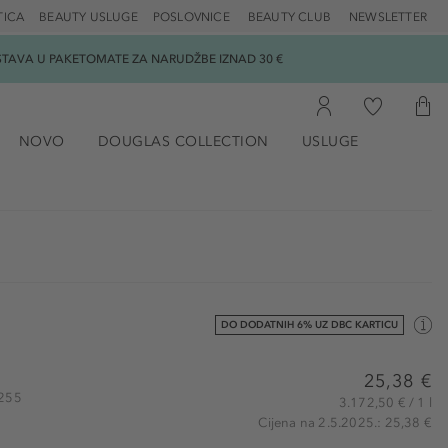
TICA
BEAUTY USLUGE
POSLOVNICE
BEAUTY CLUB
NEWSLETTER
DOSTAVA U PAKETOMATE ZA NARUDŽBE IZNAD 30 €
NOVO
DOUGLAS COLLECTION
USLUGE
DO DODATNIH 6% UZ DBC KARTICU
25,38 €
7255
3.172,50 € / 1 l
Cijena na 2.5.2025.: 25,38 €