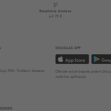
Besplatna dostava
od 70 €
A
DOUGLAS APP
učuju PDV.
Troškovi dostave.
Otkrijte svijet ljepote putem Dou
mobilne aplikacije.
RISNIKE