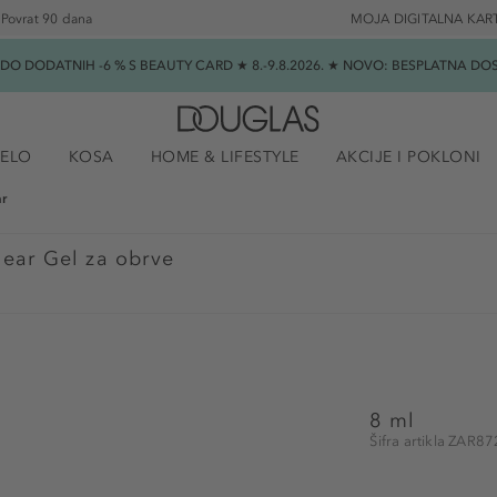
Povrat 90 dana
MOJA DIGITALNA KAR
★ DO DODATNIH -6 % S BEAUTY CARD ★ 8.-9.8.2026. ★ NOVO: BESPLATNA 
JELO
KOSA
HOME & LIFESTYLE
AKCIJE I POKLONI
ar
ear Gel za obrve
8 ml
Šifra artikla ZAR8