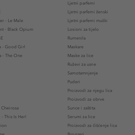
e
Ljetni parfemi
E
Ljetni parfemi ženski
er - Le Male
Ljetni parfemi muški
ent - Black Opium
Losioni za tijelo
GE
Rumenila
a - Good Girl
Maskare
 - The One
Maske za lice
e
Ruževi za usne
Samotamnjenje
Puderi
Proizvodi za njegu lica
Proizvodi za obrve
- Cheirosa
Sunce i zaštita
 - This Is Her!
Serumi za lice
lion
Proizvodi za čišćenje lica
One
Bronzeri