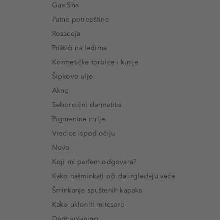
Gua Sha
Putne potrepštine
Rozaceja
Prištići na leđima
Kozmetičke torbice i kutije
Šipkovo ulje
Akne
Seboroični dermatitis
Pigmentne mrlje
Vrećice ispod očiju
Novo
Koji mi parfem odgovara?
Kako našminkati oči da izgledaju veće
Šminkanje spuštenih kapaka
Kako ukloniti mitesere
Dermaplaning