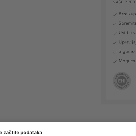
NAŠE PRED
Brza ku
Spremite
Uvid u v
Upravlja
Sigurno 
Mogućnos