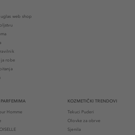
ouglas web shop
oljstvu
rema
a
avilnik
ija robe
pitanja
u
 PARFEMIMA
KOZMETIČKI TRENDOVI
 Pour Homme
Tekuci Puderi
e
Olovke za obrve
ISELLE
Sjenila