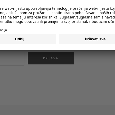
imali obavijesti o svim trendovima i
PRIJAVA