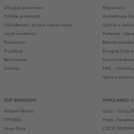
Douglas poslovnice
Registracija
Politika privatnosti
Kontaktirajte D
Usklađenost i prijava nepravilnosti
Upitnik o zadov
Uvjeti korištenja
Poštarina i otp
Poslovnice
Metode plaćanj
Prijedlozi
Douglas Club pr
Reklamacije
Povrat/reklamac
Sitemap
FAQ – Učestala 
Izjava o opoziv
TOP BRANDOVI
POPULARNO U
Alfaparf Milano
Gucci - Guilty
TYPEBEA
Prada - Paradox
Hugo Boss
COCO MADEMO