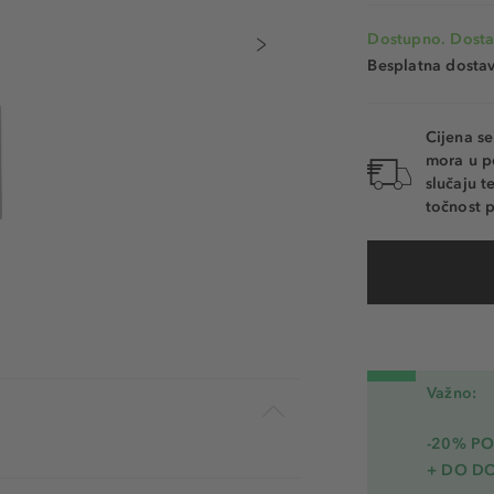
Dostupno. Dosta
Besplatna dosta
Cijena s
mora u p
slučaju 
točnost p
Važno:
-20% PO
+ DO D