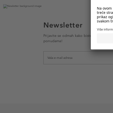
Newsletter
Prijavite se odmah kako biste e-mailom pr
ponudama!