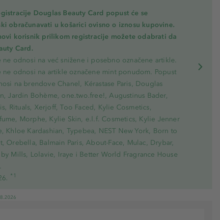
gistracije Douglas Beauty Card popust će se
ki obračunavati u košarici ovisno o iznosu kupovine.
novi korisnik prilikom registracije možete odabrati da
eauty Card.
e ne odnosi na već snižene i posebno označene artikle.
e ne odnosi na artikle označene mint ponudom. Popust
nosi na brendove Chanel, Kérastase Paris, Douglas
on, Jardin Bohème, one.two.free!, Augustinus Bader,
ris, Rituals, Xerjoff, Too Faced, Kylie Cosmetics,
ume, Morphe, Kylie Skin, e.l.f. Cosmetics, Kylie Jenner
e, Khloe Kardashian, Typebea, NEST New York, Born to
, Orebella, Balmain Paris, About-Face, Mulac, Drybar,
by Mills, Lolavie, Iraye i Better World Fragrance House
.
*1
26.
08.2026