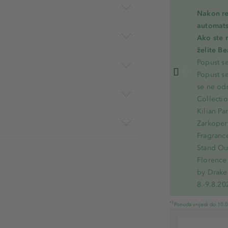
Nakon re
automats
Ako ste 
želite B
Popust s
Popust s
se ne od
Collecti
Kilian Pa
Zarkoperf
Fragranc
Stand Out
Florence 
by Drake
8.-9.8.20
*1
Ponuda vrijedi do 10.