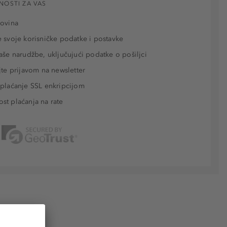
NOSTI ZA VAS
povina
 svoje korisničke podatke i postavke
aše narudžbe, uključujući podatke o pošiljci
jte prijavom na newsletter
plaćanje SSL enkripcijom
t plaćanja na rate