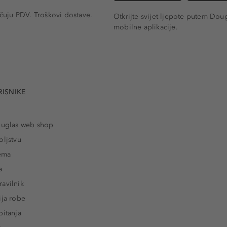
učuju PDV.
Troškovi dostave.
Otkrijte svijet ljepote putem Dou
mobilne aplikacije.
RISNIKE
ouglas web shop
oljstvu
rema
a
avilnik
ija robe
pitanja