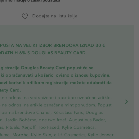
nje
informacije o zaštiti podataka
Dodajte na listu želja
PUSTA NA VELIKI IZBOR BRENDOVA IZNAD 30 €
ODATNIH 6% S DOUGLAS BEAUTY CARD.
gistracije Douglas Beauty Card popust će se
ki obračunavati u košarici ovisno o iznosu kupovine.
novi korisnik prilikom registracije možete odabrati da
eauty Card.
e ne odnosi na već snižene i posebno označene artikle.
e ne odnosi na artikle označene mint ponudom. Popust
nosi na brendove Chanel, Kérastase Paris, Douglas
on, Jardin Bohème, one.two.free!, Augustinus Bader,
ris, Rituals, Xerjoff, Too Faced, Kylie Cosmetics,
ume, Morphe, Kylie Skin, e.l.f. Cosmetics, Kylie Jenner