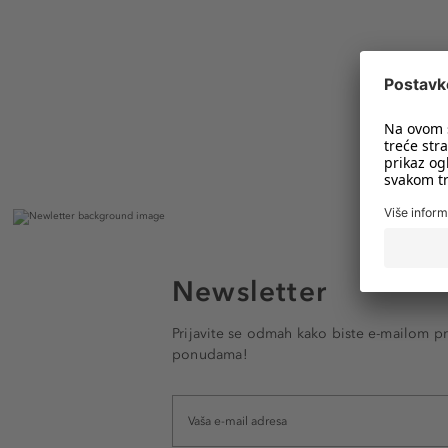
Newsletter
Prijavite se odmah kako biste e-mailom pr
ponudama!