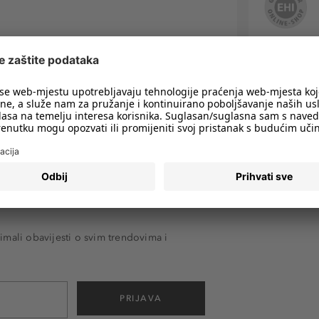
imali obavijesti o svim trendovima i
PRIJAVA