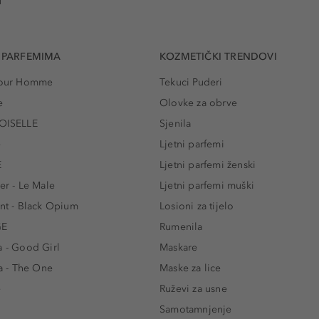
u
 PARFEMIMA
KOZMETIČKI TRENDOVI
 Pour Homme
Tekuci Puderi
e
Olovke za obrve
ISELLE
Sjenila
e
Ljetni parfemi
E
Ljetni parfemi ženski
er - Le Male
Ljetni parfemi muški
ent - Black Opium
Losioni za tijelo
GE
Rumenila
a - Good Girl
Maskare
 - The One
Maske za lice
e
Ruževi za usne
Samotamnjenje