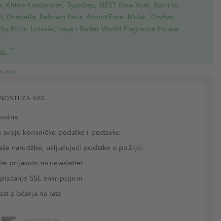
e, Khloe Kardashian, Typebea, NEST New York, Born to
, Orebella, Balmain Paris, About-Face, Mulac, Drybar,
by Mills, Lolavie, Iraye i Better World Fragrance House
.
*1
26.
08.2026
NOSTI ZA VAS
povina
 svoje korisničke podatke i postavke
aše narudžbe, uključujući podatke o pošiljci
jte prijavom na newsletter
plaćanje SSL enkripcijom
t plaćanja na rate