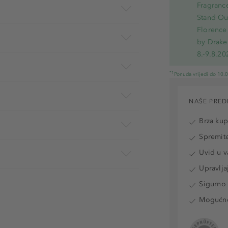
Fragranc
Stand Out
Florence 
by Drake
8.-9.8.20
*1
Ponuda vrijedi do 10.
NAŠE PRED
Brza ku
Spremite
Uvid u v
Upravlja
Sigurno 
Mogućnos