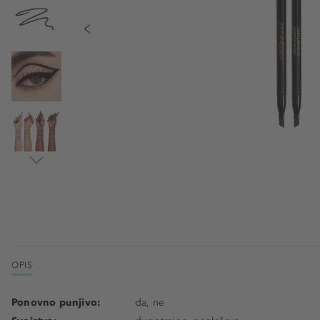
OPIS
Ponovno punjivo:
da, ne