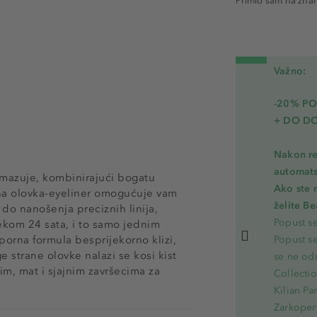
Primio sam na zna
Važno:
-20% PO
+ DO D
Nakon re
automats
zmazuje, kombinirajući bogatu
Ako ste 
na olovka-eyeliner omogućuje vam
želite B
do nanošenja preciznih linija,
Popust s
jekom 24 sata, i to samo jednim
rna formula besprijekorno klizi,
Popust s
 strane olovke nalazi se kosi kist
se ne od
im, mat i sjajnim završecima za
Collecti
Kilian Pa
Zarkoperf