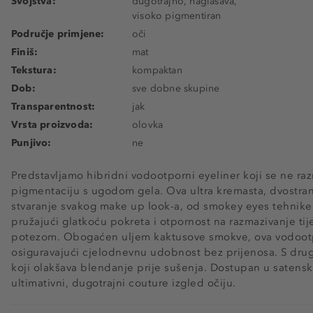
Svojstva:
dugotrajno, naglašava,
visoko pigmentiran
Područje primjene:
oči
Finiš:
mat
Tekstura:
kompaktan
Dob:
sve dobne skupine
Transparentnost:
jak
Vrsta proizvoda:
olovka
Punjivo:
ne
Predstavljamo hibridni vodootporni eyeliner koji se ne ra
pigmentaciju s ugodom gela. Ova ultra kremasta, dvostra
stvaranje svakog make up look-a, od smokey eyes tehnike 
pružajući glatkoću pokreta i otpornost na razmazivanje ti
potezom. Obogaćen uljem kaktusove smokve, ova vodootpo
osiguravajući cjelodnevnu udobnost bez prijenosa. S druge
koji olakšava blendanje prije sušenja. Dostupan u satensk
ultimativni, dugotrajni couture izgled očiju.