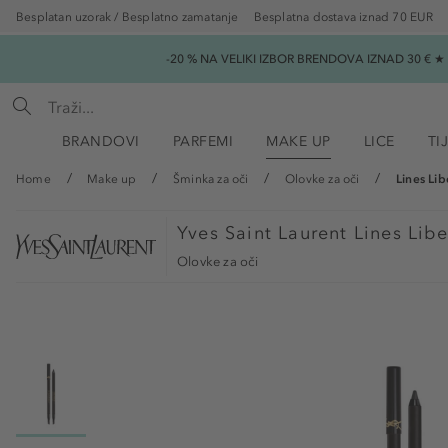
Besplatan uzorak / Besplatno zamatanje
Besplatna dostava iznad 70 EUR
-20 % NA VELIKI IZBOR BRENDOVA IZNAD 30 € 
BRANDOVI
PARFEMI
MAKE UP
LICE
TI
Home
Make up
Šminka za oči
Olovke za oči
Lines Lib
Yves Saint Laurent
Lines Lib
Olovke za oči