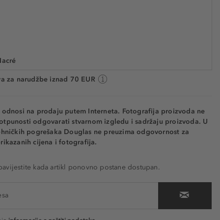
39,79 €
73765
39.790,00 € / 1 kg
Cijena na 2.5.2025.: 37,79 €
Nacré
 cca. 5 radnih dana
va za narudžbe iznad 70 EUR
e odnosi na prodaju putem Interneta. Fotografija proizvoda ne
otpunosti odgovarati stvarnom izgledu i sadržaju proizvoda. U
tehničkih pogrešaka Douglas ne preuzima odgovornost za
rikazanih cijena i fotografija.
vijestite kada artikl ponovno postane dostupan.