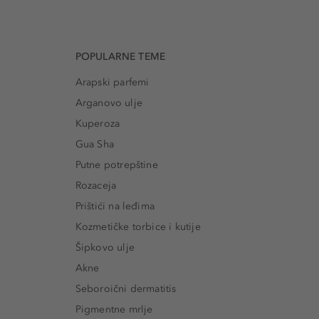
POPULARNE TEME
Arapski parfemi
Arganovo ulje
Kuperoza
Gua Sha
Putne potrepštine
Rozaceja
Prištići na leđima
Kozmetičke torbice i kutije
Šipkovo ulje
Akne
Seboroični dermatitis
Pigmentne mrlje