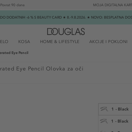
Povrat 90 dana
MOJA DIGITALNA KAR
★ DO DODATNIH -6 % S BEAUTY CARD ★ 8.-9.8.2026. ★ NOVO: BESPLATNA 
JELO
KOSA
HOME & LIFESTYLE
AKCIJE I POKLONI
erated Eye Pencil
erated Eye Pencil Olovka za oči
1 - Black
1 - Black