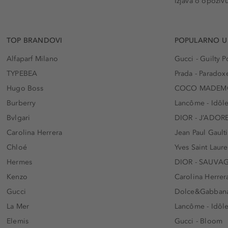
Izjava o opoziv
TOP BRANDOVI
POPULARNO U
Alfaparf Milano
Gucci - Guilty
TYPEBEA
Prada - Paradox
Hugo Boss
COCO MADEMO
Burberry
Lancôme - Idôl
Bvlgari
DIOR - J’ADOR
Carolina Herrera
Jean Paul Gaulti
Chloé
Yves Saint Laur
Hermes
DIOR - SAUVA
Kenzo
Carolina Herrer
Gucci
Dolce&Gabbana
La Mer
Lancôme - Idôl
Elemis
Gucci - Bloom