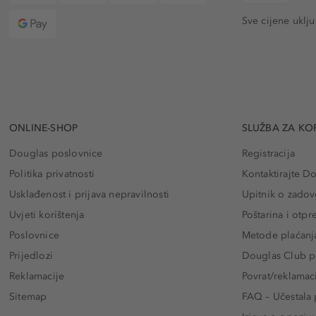
Sve cijene uklj
ONLINE-SHOP
SLUŽBA ZA KO
Douglas poslovnice
Registracija
Politika privatnosti
Kontaktirajte D
Usklađenost i prijava nepravilnosti
Upitnik o zadov
Uvjeti korištenja
Poštarina i otp
Poslovnice
Metode plaćanj
Prijedlozi
Douglas Club pr
Reklamacije
Povrat/reklamac
Sitemap
FAQ – Učestala 