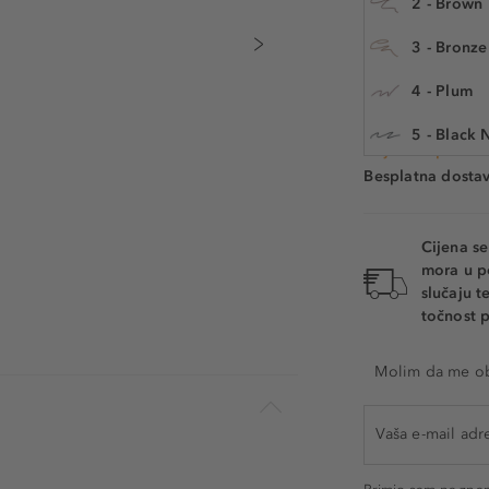
2 - Brown
1 g
3 - Bronze
Šifra artikla YSL1
4 - Plum
5 - Black 
Vrijeme isporuke
Besplatna dosta
7 - Blue
8 - Green
Cijena s
mora u p
slučaju 
točnost p
Molim da me oba