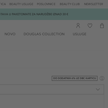
TICA
BEAUTY USLUGE
POSLOVNICE
BEAUTY CLUB
NEWSLETTER
DOSTAVA U PAKETOMATE ZA NARUDŽBE IZNAD 30 €
NOVO
DOUGLAS COLLECTION
USLUGE
DO DODATNIH 6% UZ DBC KARTICU