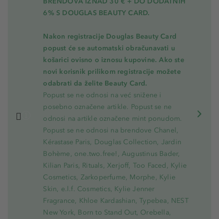
BRENDOVA IZNAD 30 € + DO DODATNIH
6% S DOUGLAS BEAUTY CARD.
Nakon registracije Douglas Beauty Card
popust će se automatski obračunavati u
košarici ovisno o iznosu kupovine. Ako ste
novi korisnik prilikom registracije možete
odabrati da želite Beauty Card.
Popust se ne odnosi na već snižene i
posebno označene artikle. Popust se ne
odnosi na artikle označene mint ponudom.
Popust se ne odnosi na brendove Chanel,
Kérastase Paris, Douglas Collection, Jardin
Bohème, one.two.free!, Augustinus Bader,
Kilian Paris, Rituals, Xerjoff, Too Faced, Kylie
Cosmetics, Zarkoperfume, Morphe, Kylie
Skin, e.l.f. Cosmetics, Kylie Jenner
Fragrance, Khloe Kardashian, Typebea, NEST
New York, Born to Stand Out, Orebella,