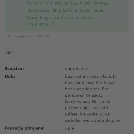
Balmain Paris, About-Face, Mulac, Drybar,
Florence by Mills, Lolavie, Iraye i Better
World Fragrance House by Drake.
*1
8.-9.8.2026.
*1
Ponuda vrijedi do 10.08.2026
OPIS
Svojstva:
dugotrajno
Dob:
bez acetona, bez alkohola,
bez amonijaka, Bez ftalata,
bez komedogena, Bez
parabena, ne sadrži
konzervanse, Ne sadrži
palmino ulje, ne sadrži
sulfate, Ne sadrži uljne
sastojke, sve dobne skupine
Područje primjene:
usne