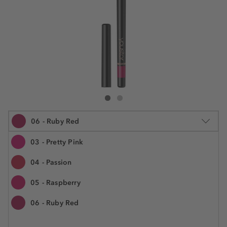
youstar Contour Lips Lipliner
Contour Lips Lipliner
06 - Ruby Red
03 - Pretty Pink
04 - Passion
0.35 g
05 - Raspberry
5,30 €
Šifra artikla YSC18020
15.142,90 € / 1 kg
06 - Ruby Red
Cijena na 2.5.2025.: 5,30 €