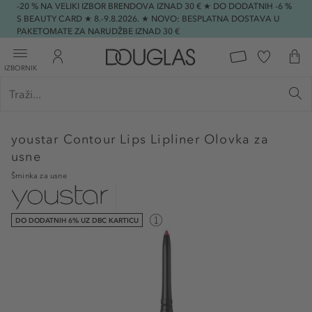
-20 % NA VELIKI IZBOR BRENDOVA IZNAD 30 € ★ DO DODATNIH -6 %
S BEAUTY CARD ★ 8.-9.8.2026. ★ NOVO: BESPLATNA DOSTAVA U
PAKETOMATE ZA NARUDŽBE IZNAD 30 €
IZBORNIK
youstar
Contour Lips Lipliner Olovka za
usne
Šminka za usne
DO DODATNIH 6% UZ DBC KARTICU