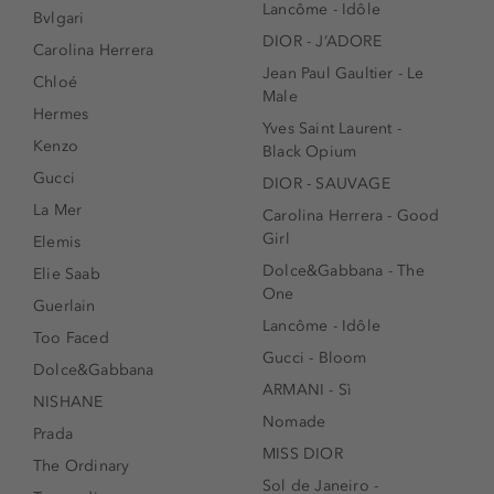
Lancôme - Idôle
Bvlgari
DIOR - J’ADORE
Carolina Herrera
Jean Paul Gaultier - Le
Chloé
Male
Hermes
Yves Saint Laurent -
Kenzo
Black Opium
Gucci
DIOR - SAUVAGE
La Mer
Carolina Herrera - Good
Girl
Elemis
Dolce&Gabbana - The
Elie Saab
One
Guerlain
Lancôme - Idôle
Too Faced
Gucci - Bloom
Dolce&Gabbana
ARMANI - Sì
NISHANE
Nomade
Prada
MISS DIOR
The Ordinary
Sol de Janeiro -