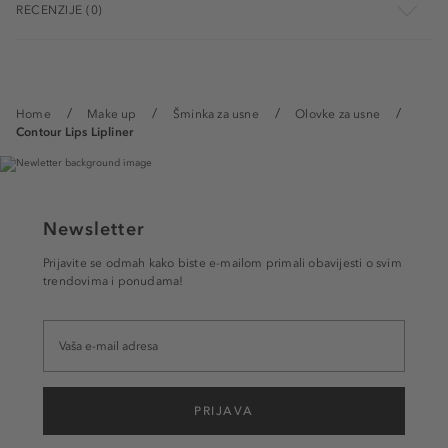
RECENZIJE (0)
Home
Make up
Šminka za usne
Olovke za usne
Contour Lips Lipliner
Newsletter
Prijavite se odmah kako biste e-mailom primali obavijesti o svim
trendovima i ponudama!
PRIJAVA