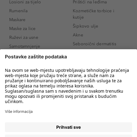
Losioni za tijelo
Prištići na leđima
Rumenila
Kozmetičke torbice i
kutije
Maskare
Šipkovo ulje
Maske za lice
Akne
Ruževi za usne
Seboroični dermatitis
Samotamnjenje
Pigmentne mrlje
Puderi
Vrećice ispod očiju
Proizvodi za njegu lica
Novo
Proizvodi za obrve
Koji mi parfem
Sunce i zaštita
odgovara?
Serumi za lice
Kako našminkati oči da
Proizvodi za čišćenje lica
izgledaju veće
Bronzeri
Šminkanje spuštenih
kapaka
Anti-age serumi za lice
Kako ukloniti mitesere
Dermaplaning