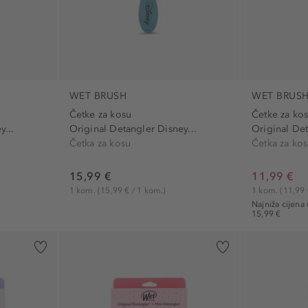
WET BRUSH
WET BRUS
Četke za kosu
Četke za ko
y...
Original Detangler Disney...
Original Det
Četka za kosu
Četka za ko
15,99 €
11,99 €
1 kom.
(15,99 € / 1 kom.)
1 kom.
(11,99 
Najniža cijena
15,99 €