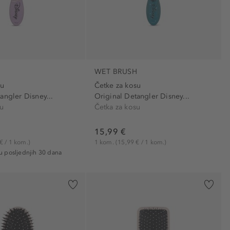
H
WET BRUSH
su
Četke za kosu
angler Disney...
Original Detangler Disney...
su
Četka za kosu
15,99 €
€ / 1 kom.)
1 kom.
(15,99 € / 1 kom.)
 u posljednjih 30 dana