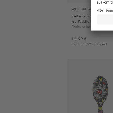
WET BRUSH
Četke za kosu
Pro Paddle Detangler Pu
Četka za kosu
15,99 €
1 kom.
(15,99 € / 1 kom.)