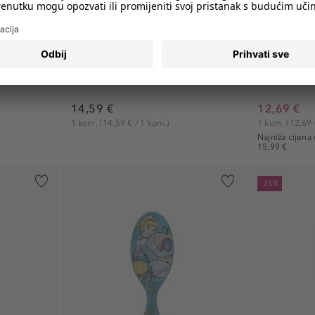
WET BRUSH
WET BRUS
Četke za kosu
Četke za ko
rple
Original Detangler...
Original Det
Četka za kosu
Četka za ko
14,59 €
12,69 €
1 kom.
(14,59 € / 1 kom.)
1 kom.
(12,69 
Najniža cijena
15,99 €
-25%