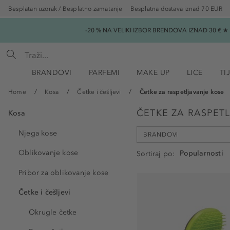
Besplatan uzorak / Besplatno zamatanje
Besplatna dostava iznad 70 EUR
-20 % NA VELIKI IZBOR BRENDOVA IZNAD 30 € 
BRANDOVI
PARFEMI
MAKE UP
LICE
TI
Home
Kosa
Četke i češljevi
Četke za raspetljavanje kose
ČETKE ZA RASPET
Kosa
Njega kose
BRANDOVI
Oblikovanje kose
Sortiraj po
Pribor za oblikovanje kose
Douglas Collection (5)
Četke i češljevi
Foreo (2)
Macadamia (1)
Okrugle četke
Olivia Garden (7)