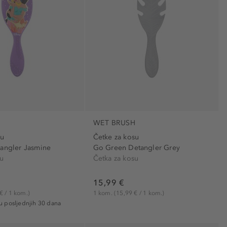
H
WET BRUSH
su
Četke za kosu
tangler Jasmine
Go Green Detangler Grey
su
Četka za kosu
15,99 €
€ / 1 kom.)
1 kom.
(15,99 € / 1 kom.)
 u posljednjih 30 dana