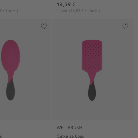
14,59 €
€ / 1 kom.)
1 kom.
(14,59 € / 1 kom.)
H
WET BRUSH
su
Četke za kosu