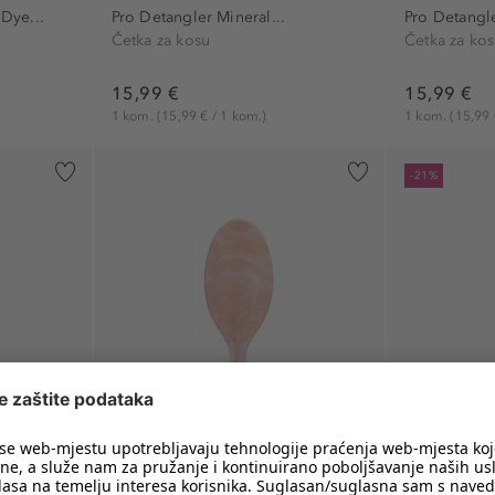
Dye...
Pro Detangler Mineral...
Pro Detangl
Četka za kosu
Četka za ko
15,99 €
15,99 €
1 kom.
(15,99 € / 1 kom.)
1 kom.
(15,99 
-21%