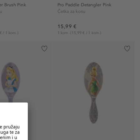
er Brush Pink
Pro Paddle Detangler Pink
su
Četka za kosu
15,99 €
€ / 1 kom.)
1 kom.
(15,99 € / 1 kom.)