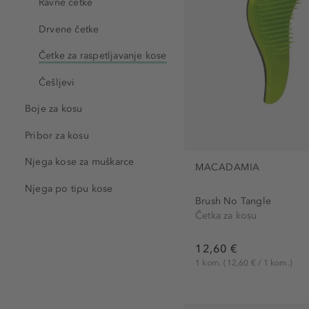
Ravne četke
Tangle Teezer (2)
Drvene četke
Wet Brush (21)
Četke za raspetljavanje kose
Češljevi
Boje za kosu
Pribor za kosu
Njega kose za muškarce
MACADAMIA
Njega po tipu kose
Brush No Tangle
Četka za kosu
12,60 €
1 kom.
(12,60 € / 1 kom.)