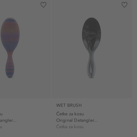
H
WET BRUSH
su
Četke za kosu
angler...
Original Detangler...
su
Četka za kosu