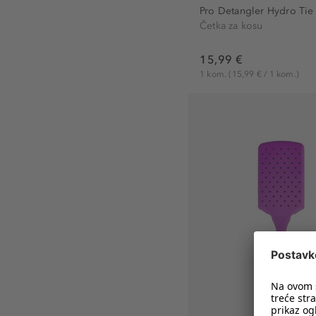
Pro Detangler Hydro Tie 
Četka za kosu
15,99 €
1 kom.
(15,99 € / 1 kom.)