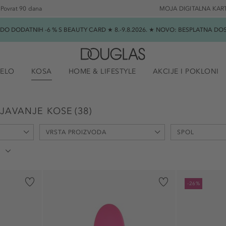
Povrat 90 dana
MOJA DIGITALNA KAR
★ DO DODATNIH -6 % S BEAUTY CARD ★ 8.-9.8.2026. ★ NOVO: BESPLATNA 
JELO
KOSA
HOME & LIFESTYLE
AKCIJE I POKLONI
LJAVANJE KOSE
(
38
)
VRSTA PROIZVODA
SPOL
Četka za kosu (36)
unisex (5)
-26%
Set (2)
ženski (4)