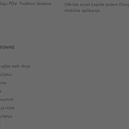
učuju PDV.
Troškovi dostave.
Otkrijte svijet ljepote putem Dou
mobilne aplikacije.
RISNIKE
ouglas web shop
oljstvu
rema
a
avilnik
ija robe
pitanja
u