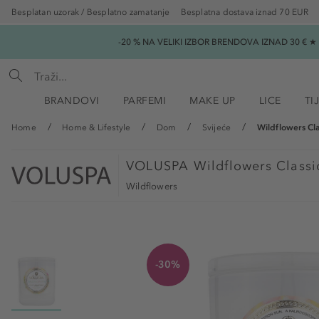
Besplatan uzorak / Besplatno zamatanje
Besplatna dostava iznad 70 EUR
-20 % NA VELIKI IZBOR BRENDOVA IZNAD 30 € 
BRANDOVI
PARFEMI
MAKE UP
LICE
TI
Home
Home & Lifestyle
Dom
Svijeće
Wildflowers Cl
VOLUSPA
Wildflowers Classi
Wildflowers
-30%