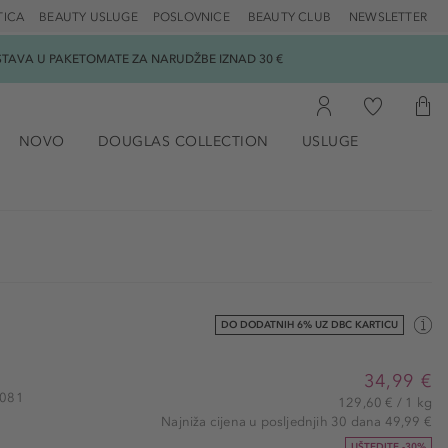
TICA
BEAUTY USLUGE
POSLOVNICE
BEAUTY CLUB
NEWSLETTER
DOSTAVA U PAKETOMATE ZA NARUDŽBE IZNAD 30 €
NOVO
DOUGLAS COLLECTION
USLUGE
DO DODATNIH 6% UZ DBC KARTICU
34,99 €
1081
129,60 € / 1 kg
Najniža cijena u posljednjih 30 dana 49,99 €
UŠTEDITE -30%