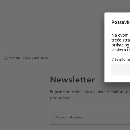
Newsletter
Prijavite se odmah kako biste e-mailom pr
ponudama!