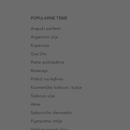
POPULARNE TEME
Arapski parfemi
Arganovo ulje
Kuperoza
Gua Sha
Putne potrepštine
Rozaceja
Prištići na leđima
Kozmetičke torbice i kutije
Šipkovo ulje
Akne
Seboroični dermatitis
Pigmentne mrlje
Vrećice ispod očiju