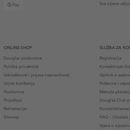
Sve cijene uklj
ONLINE-SHOP
SLUŽBA ZA KO
Douglas poslovnice
Registracija
Politika privatnosti
Kontaktirajte D
Usklađenost i prijava nepravilnosti
Upitnik o zadov
Uvjeti korištenja
Poštarina i otp
Poslovnice
Metode plaćanj
Prijedlozi
Douglas Club pr
Reklamacije
Povrat/reklamac
Sitemap
FAQ – Učestala 
Izjava o opoziv