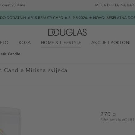
Povrat 90 dana
MOJA DIGITALNA KAR
★ DO DODATNIH -6 % S BEAUTY CARD ★ 8.-9.8.2026. ★ NOVO: BESPLATNA 
JELO
KOSA
HOME & LIFESTYLE
AKCIJE I POKLONI
assic Candle
c Candle Mirisna svijeća
270 g
Šifra artikla VOL8