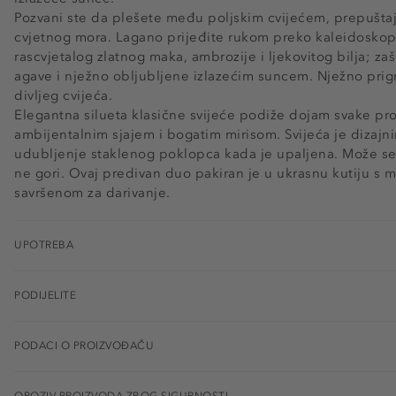
Pozvani ste da plešete među poljskim cvijećem, prepušta
cvjetnog mora. Lagano prijeđite rukom preko kaleidoskop
rascvjetalog zlatnog maka, ambrozije i ljekovitog bilja; 
agave i nježno obljubljene izlazećim suncem. Nježno prigrl
divljeg cvijeća.
Elegantna silueta klasične svijeće podiže dojam svake pro
ambijentalnim sjajem i bogatim mirisom. Svijeća je dizajn
udubljenje staklenog poklopca kada je upaljena. Može se 
ne gori. Ovaj predivan duo pakiran je u ukrasnu kutiju s m
savršenom za darivanje.
UPOTREBA
PODIJELITE
PODACI O PROIZVOĐAČU
OPOZIV PROIZVODA ZBOG SIGURNOSTI