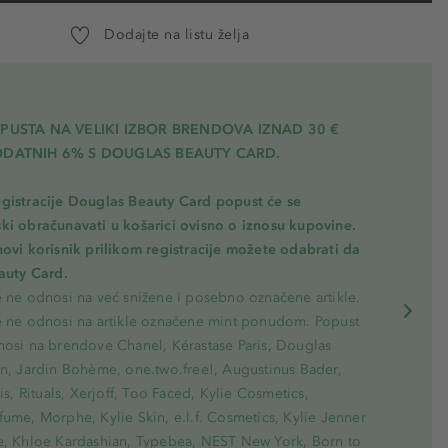
Dodajte na listu želja
PUSTA NA VELIKI IZBOR BRENDOVA IZNAD 30 €
ODATNIH 6% S DOUGLAS BEAUTY CARD.
gistracije Douglas Beauty Card popust će se
ki obračunavati u košarici ovisno o iznosu kupovine.
novi korisnik prilikom registracije možete odabrati da
eauty Card.
e ne odnosi na već snižene i posebno označene artikle.
e ne odnosi na artikle označene mint ponudom. Popust
nosi na brendove Chanel, Kérastase Paris, Douglas
on, Jardin Bohème, one.two.free!, Augustinus Bader,
ris, Rituals, Xerjoff, Too Faced, Kylie Cosmetics,
ume, Morphe, Kylie Skin, e.l.f. Cosmetics, Kylie Jenner
e, Khloe Kardashian, Typebea, NEST New York, Born to