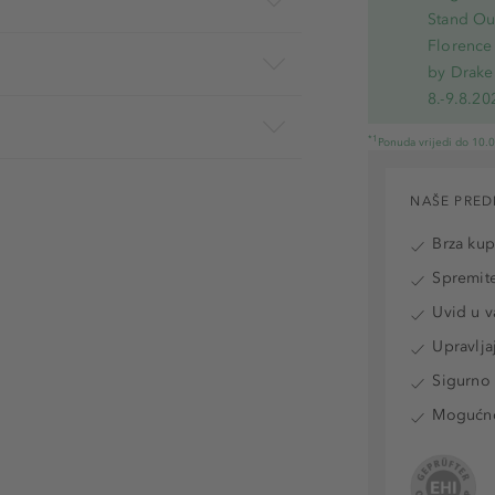
Stand Out
Florence 
by Drake
8.-9.8.20
*1
Ponuda vrijedi do 10.
NAŠE PRED
Brza ku
Spremite
Uvid u v
Upravlja
Sigurno 
Mogućnos