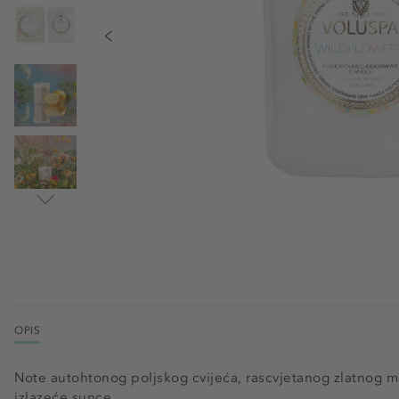
OPIS
Note autohtonog poljskog cvijeća, rascvjetanog zlatnog mak
izlazeće sunce.