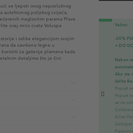
jući se ljepoti ovog neposlušnog
a autohtonog poljskog cvijeća,
zašećerenih maglovitim parama Plave
Važno:
ite ovaj miris cvata Voluspa
storije i odiše elegancijom svojim
-20% PO
irana da savršeno legne u
+ DO D
koristiti za gašenje plamena kada
etalnim detaljima što je čini
Nakon re
automats
Ako ste 
želite B
Popust s
Popust s
se ne od
Collecti
Kilian Pa
Zarkoperf
Fragranc