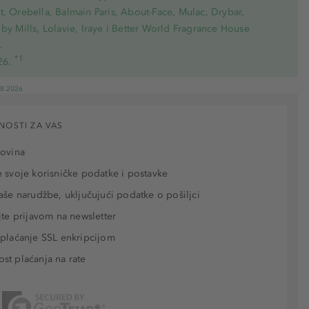
, Orebella, Balmain Paris, About-Face, Mulac, Drybar,
by Mills, Lolavie, Iraye i Better World Fragrance House
.
*1
26.
08.2026
NOSTI ZA VAS
povina
 svoje korisničke podatke i postavke
aše narudžbe, uključujući podatke o pošiljci
jte prijavom na newsletter
plaćanje SSL enkripcijom
t plaćanja na rate