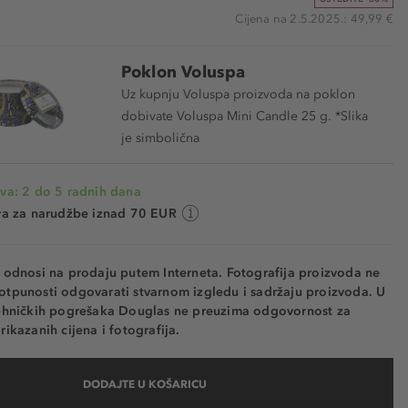
Cijena na 2.5.2025.: 49,99 €
Poklon Voluspa
Uz kupnju Voluspa proizvoda na poklon
dobivate Voluspa Mini Candle 25 g. *Slika
je simbolična
va: 2 do 5 radnih dana
va za narudžbe iznad 70 EUR
e odnosi na prodaju putem Interneta. Fotografija proizvoda ne
otpunosti odgovarati stvarnom izgledu i sadržaju proizvoda. U
tehničkih pogrešaka Douglas ne preuzima odgovornost za
rikazanih cijena i fotografija.
DODAJTE U KOŠARICU