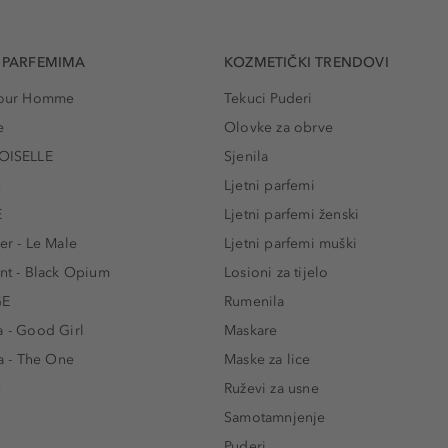
 PARFEMIMA
KOZMETIČKI TRENDOVI
 Pour Homme
Tekuci Puderi
e
Olovke za obrve
ISELLE
Sjenila
e
Ljetni parfemi
E
Ljetni parfemi ženski
er - Le Male
Ljetni parfemi muški
ent - Black Opium
Losioni za tijelo
GE
Rumenila
a - Good Girl
Maskare
 - The One
Maske za lice
e
Ruževi za usne
Samotamnjenje
Puderi