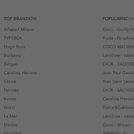
TOP BRANDOVI
POPULARNO U
Alfaparf Milano
Gucci - Guilty
TYPEBEA
Prada - Paradox
Hugo Boss
COCO MADEMO
Burberry
Lancôme - Idôl
Bvlgari
DIOR - J’ADOR
Carolina Herrera
Jean Paul Gaulti
Chloé
Yves Saint Laur
Hermes
DIOR - SAUVA
Kenzo
Carolina Herrer
Gucci
Dolce&Gabbana
La Mer
Lancôme - Idôl
Elemis
Gucci - Bloom
Elie Saab
ARMANI - Sì