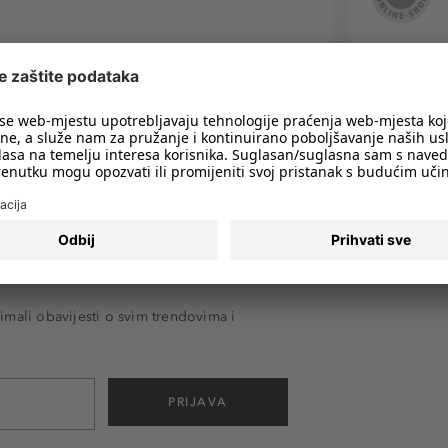
imali obavijesti o svim trendovima i
PRIJAVA