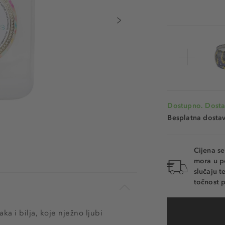
Dostupno. Dosta
Besplatna dosta
Cijena s
mora u p
slučaju 
točnost p
a i bilja, koje nježno ljubi