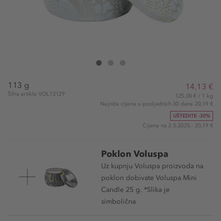
VOLUSPA Sparkling Cuvée Mini Tin Candle
Sparkling Cuvée Mini Tin Candle
Sparkling Cuvée Mini Tin Candle
113 g
14,13 €
Šifra artikla VOL72129
125,00 € / 1 kg
Najniža cijena u posljednjih 30 dana 20,19 €
UŠTEDITE -30%
Cijena na 2.5.2025.: 20,19 €
Poklon Voluspa
Uz kupnju Voluspa proizvoda na
poklon dobivate Voluspa Mini
Candle 25 g. *Slika je
simbolična