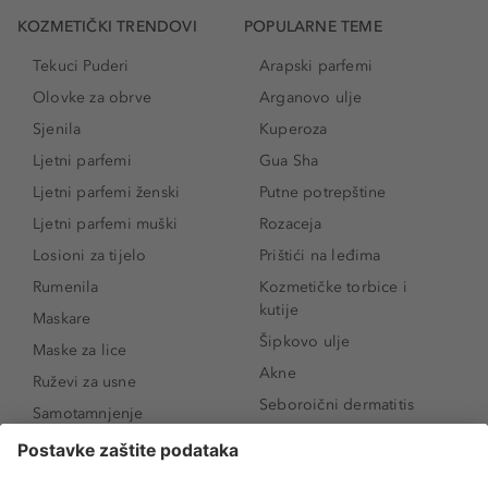
KOZMETIČKI TRENDOVI
POPULARNE TEME
Tekuci Puderi
Arapski parfemi
Olovke za obrve
Arganovo ulje
Sjenila
Kuperoza
Ljetni parfemi
Gua Sha
Ljetni parfemi ženski
Putne potrepštine
Ljetni parfemi muški
Rozaceja
Losioni za tijelo
Prištići na leđima
Rumenila
Kozmetičke torbice i
kutije
Maskare
Šipkovo ulje
Maske za lice
Akne
Ruževi za usne
Seboroični dermatitis
Samotamnjenje
Pigmentne mrlje
Puderi
Vrećice ispod očiju
Proizvodi za njegu lica