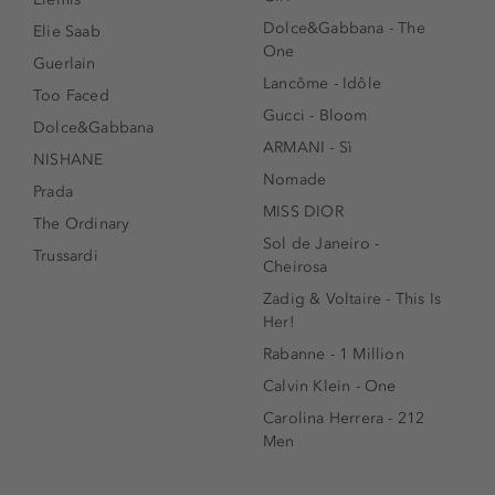
Dolce&Gabbana - The
Elie Saab
One
Guerlain
Lancôme - Idôle
Too Faced
Gucci - Bloom
Dolce&Gabbana
ARMANI - Sì
NISHANE
Nomade
Prada
MISS DIOR
The Ordinary
Sol de Janeiro -
Trussardi
Cheirosa
Zadig & Voltaire - This Is
Her!
Rabanne - 1 Million
Calvin Klein - One
Carolina Herrera - 212
Men