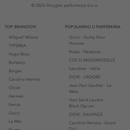
© 2026 Douglas parfumerije d.o.o.
TOP BRANDOVI
POPULARNO U PARFEMIMA
Alfaparf Milano
Gucci - Guilty Pour
Homme
TYPEBEA
Prada - Paradoxe
Hugo Boss
COCO MADEMOISELLE
Burberry
Lancôme - Idôle
Bvlgari
DIOR - J’ADORE
Carolina Herrera
Jean Paul Gaultier - Le
Chloé
Male
Hermes
Yves Saint Laurent -
Kenzo
Black Opium
Gucci
DIOR - SAUVAGE
La Mer
Carolina Herrera - Good
Girl
Elemis