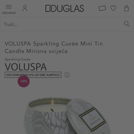
IZBORNIK
VOLUSPA
Sparkling Cuvée Mini Tin
Candle Mirisna svijeća
Sparkling Cuvée
DO DODATNIH 6% UZ DBC KARTICU
-30%