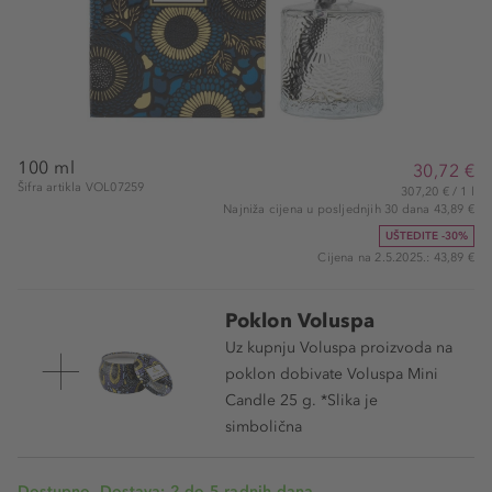
100 ml
30,72 €
Šifra artikla VOL07259
307,20 € / 1 l
Najniža cijena u posljednjih 30 dana 43,89 €
UŠTEDITE -30%
Cijena na 2.5.2025.: 43,89 €
Poklon Voluspa
Uz kupnju Voluspa proizvoda na
poklon dobivate Voluspa Mini
Candle 25 g. *Slika je
simbolična
Dostupno. Dostava: 2 do 5 radnih dana