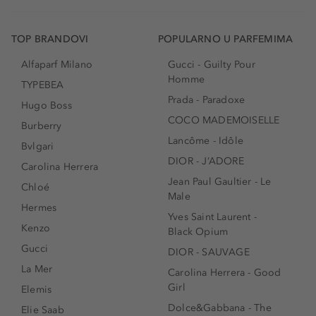
TOP BRANDOVI
POPULARNO U PARFEMIMA
Alfaparf Milano
Gucci - Guilty Pour
Homme
TYPEBEA
Prada - Paradoxe
Hugo Boss
COCO MADEMOISELLE
Burberry
Lancôme - Idôle
Bvlgari
DIOR - J’ADORE
Carolina Herrera
Jean Paul Gaultier - Le
Chloé
Male
Hermes
Yves Saint Laurent -
Kenzo
Black Opium
Gucci
DIOR - SAUVAGE
La Mer
Carolina Herrera - Good
Girl
Elemis
Dolce&Gabbana - The
Elie Saab