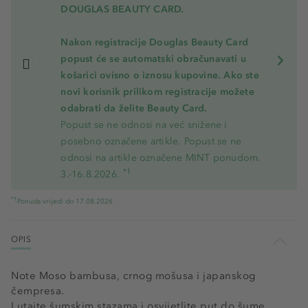
DOUGLAS BEAUTY CARD.
Nakon registracije Douglas Beauty Card
popust će se automatski obračunavati u
košarici ovisno o iznosu kupovine. Ako ste
novi korisnik prilikom registracije možete
odabrati da želite Beauty Card.
Popust se ne odnosi na već snižene i
posebno označene artikle. Popust se ne
odnosi na artikle označene MINT ponudom.
*1
3.-16.8.2026.
*1
Ponuda vrijedi do 17.08.2026
OPIS
Note Moso bambusa, crnog mošusa i japanskog
čempresa.
Lutajte šumskim stazama i osvijetlite put do šume