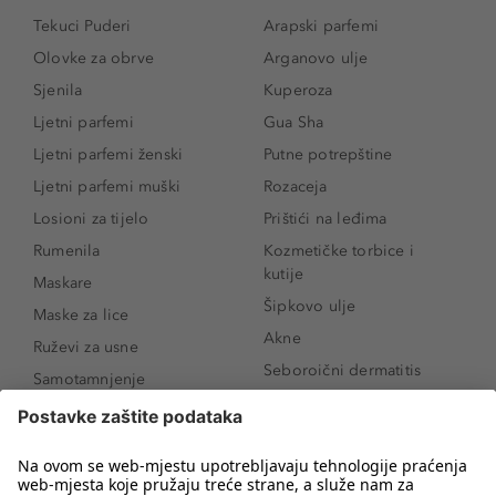
Tekuci Puderi
Arapski parfemi
Olovke za obrve
Arganovo ulje
Sjenila
Kuperoza
Ljetni parfemi
Gua Sha
Ljetni parfemi ženski
Putne potrepštine
Ljetni parfemi muški
Rozaceja
Losioni za tijelo
Prištići na leđima
Rumenila
Kozmetičke torbice i
kutije
Maskare
Šipkovo ulje
Maske za lice
Akne
Ruževi za usne
Seboroični dermatitis
Samotamnjenje
Pigmentne mrlje
Puderi
Vrećice ispod očiju
Proizvodi za njegu lica
Novo
Proizvodi za obrve