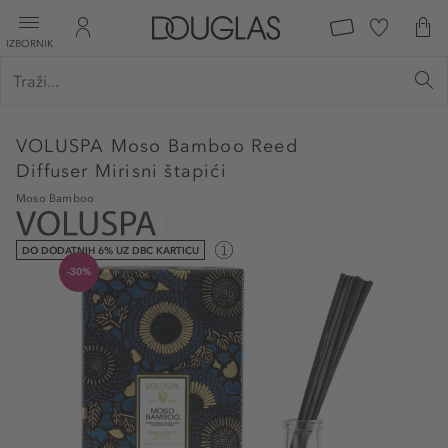
IZBORNIK
VOLUSPA
Moso Bamboo Reed
Diffuser Mirisni štapići
Moso Bamboo
DO DODATNIH 6% UZ DBC KARTICU
-30%