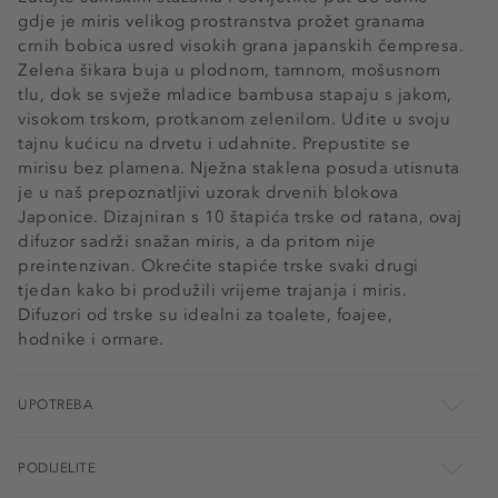
gdje je miris velikog prostranstva prožet granama
crnih bobica usred visokih grana japanskih čempresa.
Zelena šikara buja u plodnom, tamnom, mošusnom
tlu, dok se svježe mladice bambusa stapaju s jakom,
visokom trskom, protkanom zelenilom. Uđite u svoju
tajnu kućicu na drvetu i udahnite. Prepustite se
mirisu bez plamena. Nježna staklena posuda utisnuta
je u naš prepoznatljivi uzorak drvenih blokova
Japonice. Dizajniran s 10 štapića trske od ratana, ovaj
difuzor sadrži snažan miris, a da pritom nije
preintenzivan. Okrećite stapiće trske svaki drugi
tjedan kako bi produžili vrijeme trajanja i miris.
Difuzori od trske su idealni za toalete, foajee,
hodnike i ormare.
UPOTREBA
PODIJELITE