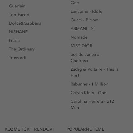
One
Guerlain
Lancôme - Idôle
Too Faced
Gucci - Bloom
Dolce&Gabbana
ARMANI - Sì
NISHANE
Nomade
Prada
MISS DIOR
The Ordinary
Sol de Janeiro -
Trussardi
Cheirosa
Zadig & Voltaire - This Is
Her!
Rabanne - 1 Million
Calvin Klein - One
Carolina Herrera - 212
Men
KOZMETIČKI TRENDOVI
POPULARNE TEME