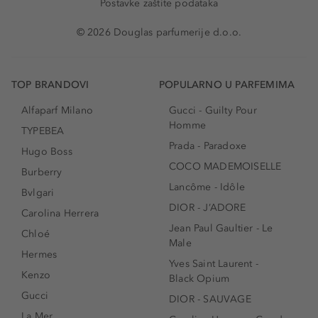
Postavke zaštite podataka
© 2026 Douglas parfumerije d.o.o.
TOP BRANDOVI
POPULARNO U PARFEMIMA
Alfaparf Milano
Gucci - Guilty Pour
Homme
TYPEBEA
Prada - Paradoxe
Hugo Boss
COCO MADEMOISELLE
Burberry
Lancôme - Idôle
Bvlgari
DIOR - J’ADORE
Carolina Herrera
Jean Paul Gaultier - Le
Chloé
Male
Hermes
Yves Saint Laurent -
Kenzo
Black Opium
Gucci
DIOR - SAUVAGE
La Mer