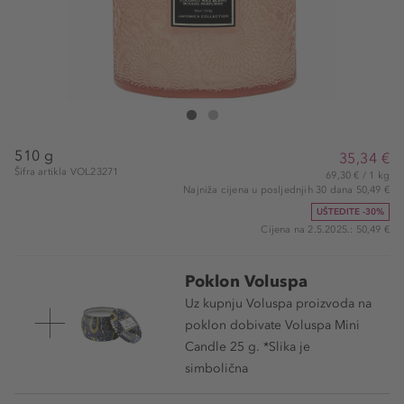
VOLUSPA Kalahari Watermelon Large Jar Candle
Kalahari Watermelon Large Jar Candle
510 g
35,34 €
Šifra artikla VOL23271
69,30 € / 1 kg
Najniža cijena u posljednjih 30 dana 50,49 €
UŠTEDITE -30%
Cijena na 2.5.2025.: 50,49 €
Poklon Voluspa
Uz kupnju Voluspa proizvoda na
poklon dobivate Voluspa Mini
Candle 25 g. *Slika je
simbolična