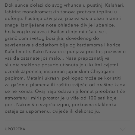
Dok sunce dolazi do svog vrhunca u pustinji Kalahari,
labirint monokromatskih tonova pretvara toplinu u
euforiju. Pustinja oživljava, poziva vas u oazu hrane i
snage. Izmiješane note ohlađene divlje lubenice,
hrskavog krastavca i Bailan dinje miješaju se s
grančicom svetog bosiljka, dovedenog do
savršenstva s dodatkom bijelog kardamoma i korice
Kafir limete. Kako Nirvana ispunjava prostor, pozivamo
vas da ostanete još malo... Naša prepoznatljiva
silueta staklene posude utisnuta je u kultni cvjetni
uzorak Japonica, inspiriran japanskim Chiyogami
papirom. Metalni ukrasni poklopac može se koristiti
za gašenje plamena ili zaštitu svijeće od prašine kada
se ne koristi. Ovaj najprodavaniji format preobrazit će
atmosferu i miris prostorije u više od 100 sati koje
gori. Nakon što svijeća izgori, prekrasna staklenka
ostaje za uspomenu, cvijeće ili dekoraciju.
UPOTREBA