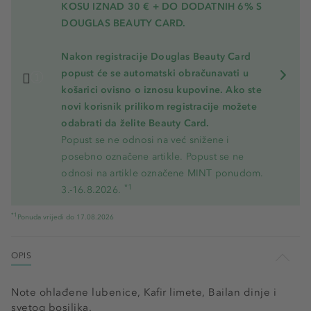
KOSU
IZNAD 30 € + DO DODATNIH 6% S
DOUGLAS BEAUTY CARD.
Nakon registracije Douglas Beauty Card
popust će se automatski obračunavati u
košarici ovisno o iznosu kupovine. Ako ste
novi korisnik prilikom registracije možete
odabrati da želite Beauty Card.
Popust se ne odnosi na već snižene i
posebno označene artikle. Popust se ne
odnosi na artikle označene MINT ponudom.
*1
3.-16.8.2026.
*1
Ponuda vrijedi do 17.08.2026
OPIS
Note ohlađene lubenice, Kafir limete, Bailan dinje i
svetog bosiljka.