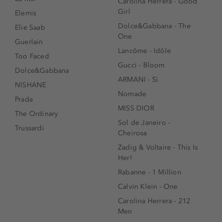
Carolina Herrera - Good
Girl
Elemis
Dolce&Gabbana - The
Elie Saab
One
Guerlain
Lancôme - Idôle
Too Faced
Gucci - Bloom
Dolce&Gabbana
ARMANI - Sì
NISHANE
Nomade
Prada
MISS DIOR
The Ordinary
Sol de Janeiro -
Trussardi
Cheirosa
Zadig & Voltaire - This Is
Her!
Rabanne - 1 Million
Calvin Klein - One
Carolina Herrera - 212
Men