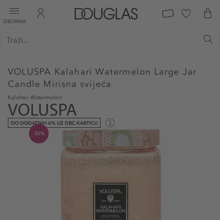
IZBORNIK
VOLUSPA
Kalahari Watermelon Large Jar
Candle Mirisna svijeća
Kalahari Watermelon
DO DODATNIH 6% UZ DBC KARTICU
-30%