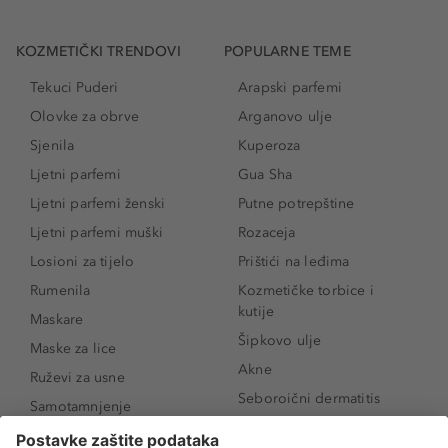
KOZMETIČKI TRENDOVI
POPULARNE TEME
Tekuci Puderi
Arapski parfemi
Olovke za obrve
Arganovo ulje
Sjenila
Kuperoza
Ljetni parfemi
Gua Sha
Ljetni parfemi ženski
Putne potrepštine
Ljetni parfemi muški
Rozaceja
Losioni za tijelo
Prištići na leđima
Rumenila
Kozmetičke torbice i
kutije
Maskare
Šipkovo ulje
Maske za lice
Akne
Ruževi za usne
Seboroični dermatitis
Samotamnjenje
Pigmentne mrlje
Puderi