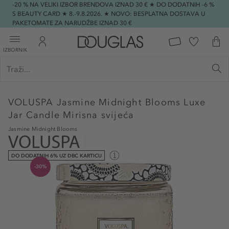
-20 % NA VELIKI IZBOR BRENDOVA IZNAD 30 € ★ DO DODATNIH -6 %
S BEAUTY CARD ★ 8.-9.8.2026. ★ NOVO: BESPLATNA DOSTAVA U
PAKETOMATE ZA NARUDŽBE IZNAD 30 €
IZBORNIK
VOLUSPA
Jasmine Midnight Blooms Luxe
Jar Candle Mirisna svijeća
Jasmine Midnight Blooms
DO DODATNIH 6% UZ DBC KARTICU
-30%