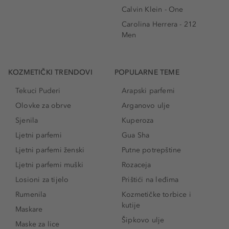
Calvin Klein - One
Carolina Herrera - 212
Men
KOZMETIČKI TRENDOVI
POPULARNE TEME
Tekuci Puderi
Arapski parfemi
Olovke za obrve
Arganovo ulje
Sjenila
Kuperoza
Ljetni parfemi
Gua Sha
Ljetni parfemi ženski
Putne potrepštine
Ljetni parfemi muški
Rozaceja
Losioni za tijelo
Prištići na leđima
Rumenila
Kozmetičke torbice i
kutije
Maskare
Šipkovo ulje
Maske za lice