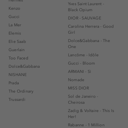
Hermes
Yves Saint Laurent -
Kenzo
Black Opium
Gucci
DIOR - SAUVAGE
La Mer
Carolina Herrera - Good
Girl
Elemis
Dolce&Gabbana - The
Elie Saab
One
Guerlain
Lancôme - Idôle
Too Faced
Gucci - Bloom
Dolce&Gabbana
ARMANI - Sì
NISHANE
Nomade
Prada
MISS DIOR
The Ordinary
Sol de Janeiro -
Trussardi
Cheirosa
Zadig & Voltaire - This Is
Her!
Rabanne - 1 Million