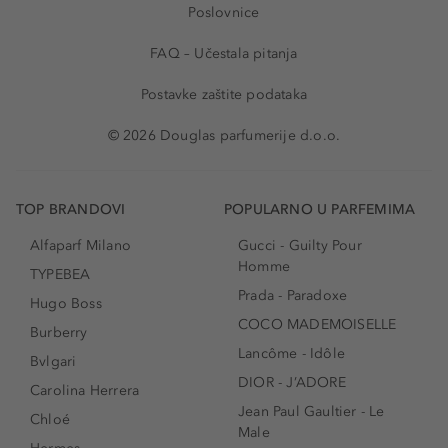
Poslovnice
FAQ – Učestala pitanja
Postavke zaštite podataka
© 2026 Douglas parfumerije d.o.o.
TOP BRANDOVI
POPULARNO U PARFEMIMA
Alfaparf Milano
Gucci - Guilty Pour
Homme
TYPEBEA
Prada - Paradoxe
Hugo Boss
COCO MADEMOISELLE
Burberry
Lancôme - Idôle
Bvlgari
DIOR - J’ADORE
Carolina Herrera
Jean Paul Gaultier - Le
Chloé
Male