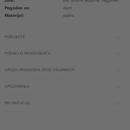
Dob:
sve dobne skupine, veganski
Pogodan za:
dom
Materijal:
staklo
PODIJELITE
PODACI O PROIZVOĐAČU
OPOZIV PROIZVODA ZBOG SIGURNOSTI
UPOZORENJA
RECENZIJE (0)