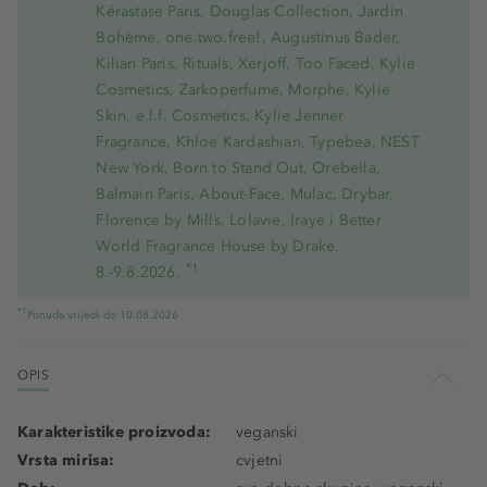
Kérastase Paris, Douglas Collection, Jardin
Bohème, one.two.free!, Augustinus Bader,
Kilian Paris, Rituals, Xerjoff, Too Faced, Kylie
Cosmetics, Zarkoperfume, Morphe, Kylie
Skin, e.l.f. Cosmetics, Kylie Jenner
Fragrance, Khloe Kardashian, Typebea, NEST
New York, Born to Stand Out, Orebella,
Balmain Paris, About-Face, Mulac, Drybar,
Florence by Mills, Lolavie, Iraye i Better
World Fragrance House by Drake.
*1
8.-9.8.2026.
*1
Ponuda vrijedi do 10.08.2026
OPIS
Karakteristike proizvoda:
veganski
Vrsta mirisa:
cvjetni