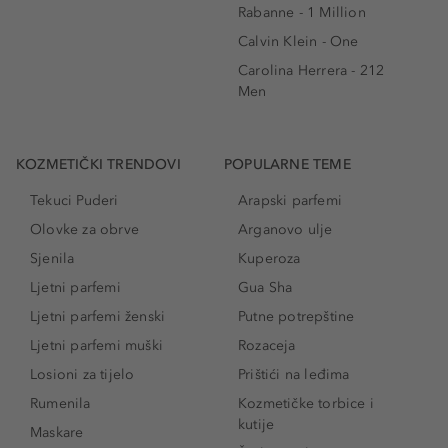
Rabanne - 1 Million
Calvin Klein - One
Carolina Herrera - 212
Men
KOZMETIČKI TRENDOVI
POPULARNE TEME
Tekuci Puderi
Arapski parfemi
Olovke za obrve
Arganovo ulje
Sjenila
Kuperoza
Ljetni parfemi
Gua Sha
Ljetni parfemi ženski
Putne potrepštine
Ljetni parfemi muški
Rozaceja
Losioni za tijelo
Prištići na leđima
Rumenila
Kozmetičke torbice i
kutije
Maskare