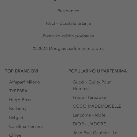
Poslovnice
FAQ – Učestala pitanja
Postavke zaštite podataka
© 2026 Douglas parfumerije d.o.o.
TOP BRANDOVI
POPULARNO U PARFEMIMA
Alfaparf Milano
Gucci - Guilty Pour
Homme
TYPEBEA
Prada - Paradoxe
Hugo Boss
COCO MADEMOISELLE
Burberry
Lancôme - Idôle
Bvlgari
DIOR - J’ADORE
Carolina Herrera
Jean Paul Gaultier - Le
Chloé