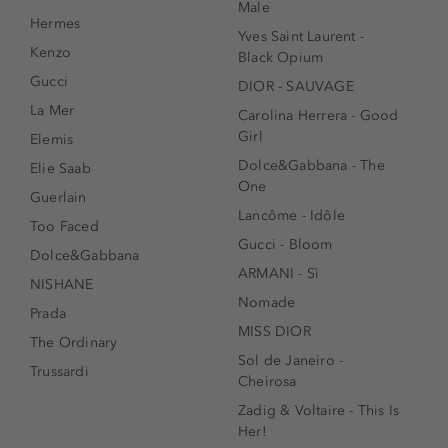
Male
Hermes
Yves Saint Laurent -
Kenzo
Black Opium
Gucci
DIOR - SAUVAGE
La Mer
Carolina Herrera - Good
Girl
Elemis
Dolce&Gabbana - The
Elie Saab
One
Guerlain
Lancôme - Idôle
Too Faced
Gucci - Bloom
Dolce&Gabbana
ARMANI - Sì
NISHANE
Nomade
Prada
MISS DIOR
The Ordinary
Sol de Janeiro -
Trussardi
Cheirosa
Zadig & Voltaire - This Is
Her!