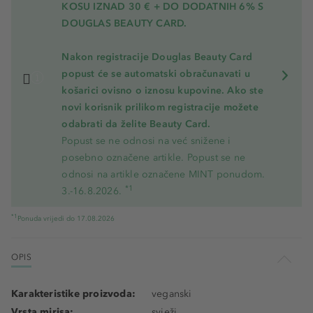
KOSU
IZNAD 30 € + DO DODATNIH 6% S
DOUGLAS BEAUTY CARD.
Nakon registracije Douglas Beauty Card
popust će se automatski obračunavati u
košarici ovisno o iznosu kupovine. Ako ste
novi korisnik prilikom registracije možete
odabrati da želite Beauty Card.
Popust se ne odnosi na već snižene i
posebno označene artikle. Popust se ne
odnosi na artikle označene MINT ponudom.
*1
3.-16.8.2026.
*1
Ponuda vrijedi do 17.08.2026
OPIS
Karakteristike proizvoda:
veganski
Vrsta mirisa:
svježi