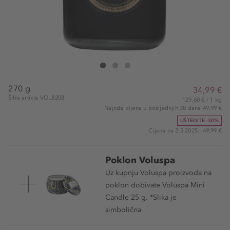
VOLUSPA Jardin De Verveine Classic Candle
Jardin De Verveine Classic Candle
Jardin De Verveine Classic Candle
270 g
34,99 €
Šifra artikla VOL8208
129,60 € / 1 kg
Najniža cijena u posljednjih 30 dana 49,99 €
UŠTEDITE -30%
Cijena na 2.5.2025.: 49,99 €
Poklon Voluspa
Uz kupnju Voluspa proizvoda na
poklon dobivate Voluspa Mini
Candle 25 g. *Slika je
simbolična