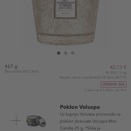
VOLUSPA Gilt Pomander & Hinoki 2 Wick Hearth Can
Gilt Pomander & Hinoki 2 Wick Hearth Candle
Gilt Pomander & Hinoki 2 Wick Hearth Can
467 g
42,13 €
Šifra artikla VOL73616
90,20 € / 1 kg
Najniža cijena u posljednjih 30 dana 60,19 €
UŠTEDITE -30%
Cijena na 2.5.2025.: 60,19 €
Poklon Voluspa
Uz kupnju Voluspa proizvoda na
poklon dobivate Voluspa Mini
Candle 25 g. *Slika je