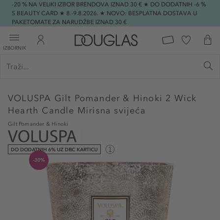
-20 % NA VELIKI IZBOR BRENDOVA IZNAD 30 € ★ DO DODATNIH -6 %
S BEAUTY CARD ★ 8.-9.8.2026. ★ NOVO: BESPLATNA DOSTAVA U
PAKETOMATE ZA NARUDŽBE IZNAD 30 €
IZBORNIK
VOLUSPA
Gilt Pomander & Hinoki 2 Wick
Hearth Candle Mirisna svijeća
Gilt Pomander & Hinoki
DO DODATNIH 6% UZ DBC KARTICU
-30%