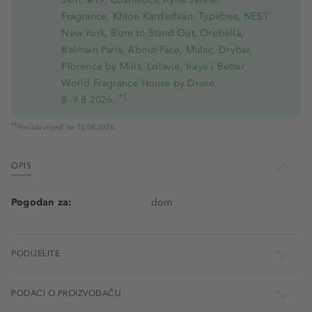
Fragrance, Khloe Kardashian, Typebea, NEST
New York, Born to Stand Out, Orebella,
Balmain Paris, About-Face, Mulac, Drybar,
Florence by Mills, Lolavie, Iraye i Better
World Fragrance House by Drake.
*1
8.-9.8.2026.
*1
Ponuda vrijedi do 10.08.2026
OPIS
Pogodan za:
dom
PODIJELITE
PODACI O PROIZVOĐAČU