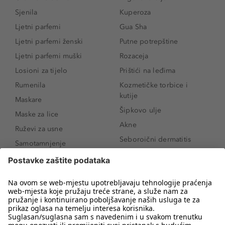
Sjenila
Kuperoza
Ljetni parfemi
Gua Sha
Ljetni parfemi ženski
Putne potrepštine
Ljetni parfemi muški
Rozaceja
Losioni za tijelo
Prištići na leđima
Rumenila
Kozmetičke torbice i
kutije
Maskare
Šipkovo ulje
Maske za lice
Akne
Ruževi za usne
Seboroični dermatitis
Samotamnjenje
Pigmentne mrlje
Puderi
Vrećice ispod očiju
Proizvodi za njegu lica
Novo
Proizvodi za obrve
Koji mi parfem
Sunce i zaštita
odgovara?
Serumi za lice
Kako našminkati oči da