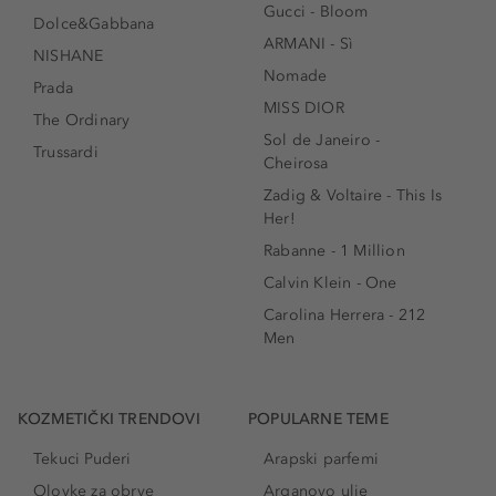
Gucci - Bloom
Dolce&Gabbana
ARMANI - Sì
NISHANE
Nomade
Prada
MISS DIOR
The Ordinary
Sol de Janeiro -
Trussardi
Cheirosa
Zadig & Voltaire - This Is
Her!
Rabanne - 1 Million
Calvin Klein - One
Carolina Herrera - 212
Men
KOZMETIČKI TRENDOVI
POPULARNE TEME
Tekuci Puderi
Arapski parfemi
Olovke za obrve
Arganovo ulje