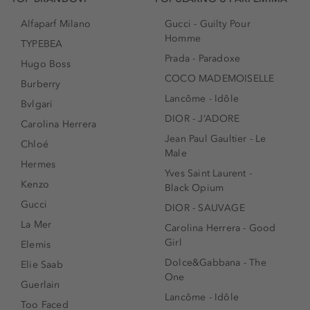
Alfaparf Milano
Gucci - Guilty Pour
Homme
TYPEBEA
Prada - Paradoxe
Hugo Boss
COCO MADEMOISELLE
Burberry
Lancôme - Idôle
Bvlgari
DIOR - J’ADORE
Carolina Herrera
Jean Paul Gaultier - Le
Chloé
Male
Hermes
Yves Saint Laurent -
Kenzo
Black Opium
Gucci
DIOR - SAUVAGE
La Mer
Carolina Herrera - Good
Girl
Elemis
Dolce&Gabbana - The
Elie Saab
One
Guerlain
Lancôme - Idôle
Too Faced