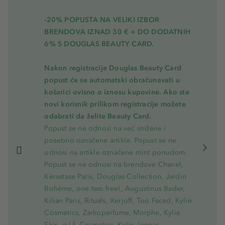
-20% POPUSTA NA VELIKI IZBOR
BRENDOVA IZNAD 30 € + DO DODATNIH
6% S DOUGLAS BEAUTY CARD.
Nakon registracije Douglas Beauty Card
popust će se automatski obračunavati u
košarici ovisno o iznosu kupovine. Ako ste
novi korisnik prilikom registracije možete
odabrati da želite Beauty Card.
Popust se ne odnosi na već snižene i
posebno označene artikle. Popust se ne
odnosi na artikle označene mint ponudom.
Popust se ne odnosi na brendove Chanel,
Kérastase Paris, Douglas Collection, Jardin
Bohème, one.two.free!, Augustinus Bader,
Kilian Paris, Rituals, Xerjoff, Too Faced, Kylie
Cosmetics, Zarkoperfume, Morphe, Kylie
Skin, e.l.f. Cosmetics, Kylie Jenner