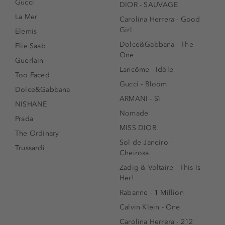
Gucci
DIOR - SAUVAGE
La Mer
Carolina Herrera - Good
Girl
Elemis
Dolce&Gabbana - The
Elie Saab
One
Guerlain
Lancôme - Idôle
Too Faced
Gucci - Bloom
Dolce&Gabbana
ARMANI - Sì
NISHANE
Nomade
Prada
MISS DIOR
The Ordinary
Sol de Janeiro -
Trussardi
Cheirosa
Zadig & Voltaire - This Is
Her!
Rabanne - 1 Million
Calvin Klein - One
Carolina Herrera - 212