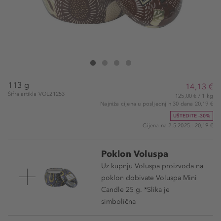
VOLUSPA Forbidden Fig Mini Tin Candle
Forbidden Fig Mini Tin Candle
Forbidden Fig Mini Tin Candle
Forbidden Fig Mini Tin Candle
113 g
14,13 €
Šifra artikla VOL21253
125,00 € / 1 kg
Najniža cijena u posljednjih 30 dana 20,19 €
UŠTEDITE -30%
Cijena na 2.5.2025.: 20,19 €
Poklon Voluspa
Uz kupnju Voluspa proizvoda na
poklon dobivate Voluspa Mini
Candle 25 g. *Slika je
simbolična