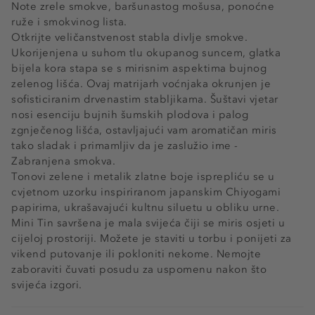
Note zrele smokve, baršunastog mošusa, ponoćne
ruže i smokvinog lista.
Otkrijte veličanstvenost stabla divlje smokve.
Ukorijenjena u suhom tlu okupanog suncem, glatka
bijela kora stapa se s mirisnim aspektima bujnog
zelenog lišća. Ovaj matrijarh voćnjaka okrunjen je
sofisticiranim drvenastim stabljikama. Šuštavi vjetar
nosi esenciju bujnih šumskih plodova i palog
zgnječenog lišća, ostavljajući vam aromatičan miris
tako sladak i primamljiv da je zaslužio ime -
Zabranjena smokva.
Tonovi zelene i metalik zlatne boje isprepliću se u
cvjetnom uzorku inspiriranom japanskim Chiyogami
papirima, ukrašavajući kultnu siluetu u obliku urne.
Mini Tin savršena je mala svijeća čiji se miris osjeti u
cijeloj prostoriji. Možete je staviti u torbu i ponijeti za
vikend putovanje ili pokloniti nekome. Nemojte
zaboraviti čuvati posudu za uspomenu nakon što
svijeća izgori.