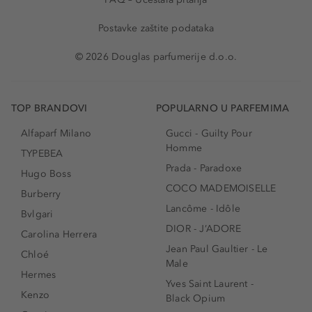
Postavke zaštite podataka
© 2026 Douglas parfumerije d.o.o.
TOP BRANDOVI
POPULARNO U PARFEMIMA
Alfaparf Milano
Gucci - Guilty Pour
Homme
TYPEBEA
Prada - Paradoxe
Hugo Boss
COCO MADEMOISELLE
Burberry
Lancôme - Idôle
Bvlgari
DIOR - J’ADORE
Carolina Herrera
Jean Paul Gaultier - Le
Chloé
Male
Hermes
Yves Saint Laurent -
Kenzo
Black Opium