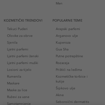
Men
KOZMETIČKI TRENDOVI
POPULARNE TEME
Tekuci Puderi
Arapski parfemi
Olovke za obrve
Arganovo ulje
Sjenila
Kuperoza
Ljetni parfemi
Gua Sha
Ljetni parfemi ženski
Putne potrepštine
Ljetni parfemi muški
Rozaceja
Losioni za tijelo
Prištići na leđima
Rumenila
Kozmetičke torbice i
kutije
Maskare
Šipkovo ulje
Maske za lice
Akne
Ruževi za usne
Seboroični dermatitis
Samotamnjenje