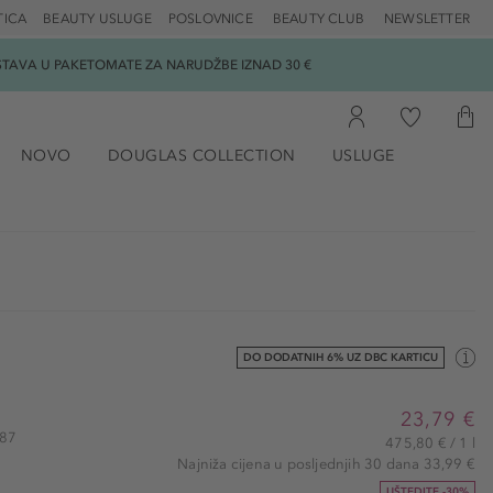
TICA
BEAUTY USLUGE
POSLOVNICE
BEAUTY CLUB
NEWSLETTER
DOSTAVA U PAKETOMATE ZA NARUDŽBE IZNAD 30 €
NOVO
DOUGLAS COLLECTION
USLUGE
DO DODATNIH 6% UZ DBC KARTICU
23,79 €
187
475,80 € / 1 l
Najniža cijena u posljednjih 30 dana 33,99 €
UŠTEDITE -30%