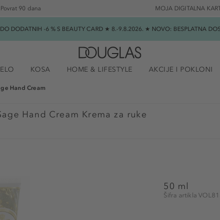
Povrat 90 dana
MOJA DIGITALNA KAR
★ DO DODATNIH -6 % S BEAUTY CARD ★ 8.-9.8.2026. ★ NOVO: BESPLATNA 
JELO
KOSA
HOME & LIFESTYLE
AKCIJE I POKLONI
Sage Hand Cream
Sage Hand Cream Krema za ruke
50 ml
Šifra artikla VOL8