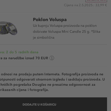
Cijena na 2.5.2025.: 33,99 €
Poklon Voluspa
Uz kupnju Voluspa proizvoda na poklon
dobivate Voluspa Mini Candle 25 g. *Slika
je simbolična
va: 2 do 5 radnih dana
va za narudžbe iznad 70 EUR
e odnosi na prodaju putem Interneta. Fotografija proizvoda ne
otpunosti odgovarati stvarnom izgledu i sadržaju proizvoda. U
tehničkih pogrešaka Douglas ne preuzima odgovornost za
rikazanih cijena i fotografija.
DODAJTE U KOŠARICU