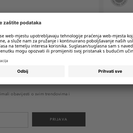
imali obavijesti o svim trendovima i
PRIJAVA