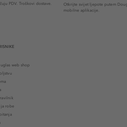
učuju PDV.
Troškovi dostave.
Otkrijte svijet ljepote putem Dou
mobilne aplikacije.
RISNIKE
ouglas web shop
oljstvu
rema
a
avilnik
ija robe
pitanja
u