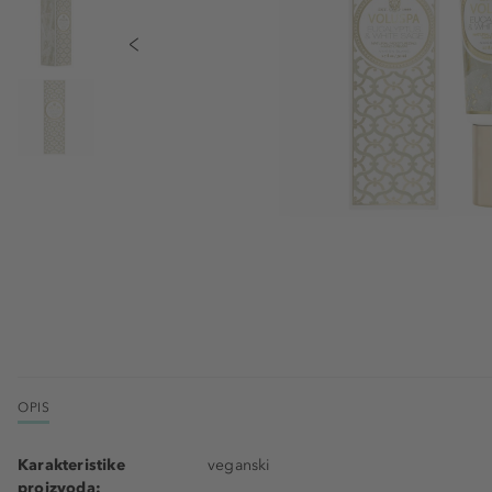
OPIS
Karakteristike
veganski
proizvoda: