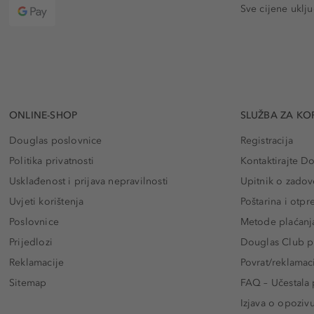
Sve cijene uklj
ONLINE-SHOP
SLUŽBA ZA KO
Douglas poslovnice
Registracija
Politika privatnosti
Kontaktirajte D
Usklađenost i prijava nepravilnosti
Upitnik o zadov
Uvjeti korištenja
Poštarina i otp
Poslovnice
Metode plaćanj
Prijedlozi
Douglas Club pr
Reklamacije
Povrat/reklamac
Sitemap
FAQ – Učestala 
Izjava o opoziv