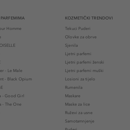
 PARFEMIMA
KOZMETIČKI TRENDOVI
 Pour Homme
Tekuci Puderi
e
Olovke za obrve
ISELLE
Sjenila
e
Ljetni parfemi
E
Ljetni parfemi ženski
er - Le Male
Ljetni parfemi muški
ent - Black Opium
Losioni za tijelo
GE
Rumenila
a - Good Girl
Maskare
 - The One
Maske za lice
e
Ruževi za usne
Samotamnjenje
Puderi