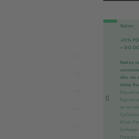
Važno:
-20% PO
+ DO D
Nakon re
automats
Ako ste 
želite B
Popust s
Popust s
se ne od
Collecti
Kilian Pa
Zarkoperf
Fragranc