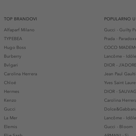
TOP BRANDOVI
POPULARNO U
Alfaparf Milano
Gucci - Guilty
TYPEBEA
Prada - Paradox
Hugo Boss
COCO MADEMO
Burberry
Lancôme - Idôl
Bvlgari
DIOR - J’ADOR
Carolina Herrera
Jean Paul Gaulti
Chloé
Yves Saint Laur
Hermes
DIOR - SAUVA
Kenzo
Carolina Herrer
Gucci
Dolce&Gabbana
La Mer
Lancôme - Idôl
Elemis
Gucci - Bloom
Elie Saab
ARMANI - Sì