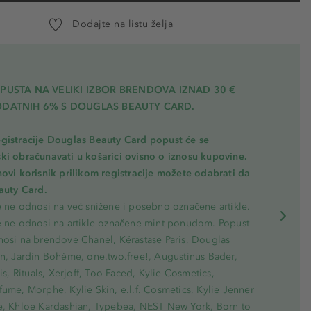
Dodajte na listu želja
PUSTA NA VELIKI IZBOR BRENDOVA IZNAD 30 €
ODATNIH 6% S DOUGLAS BEAUTY CARD.
gistracije Douglas Beauty Card popust će se
ki obračunavati u košarici ovisno o iznosu kupovine.
novi korisnik prilikom registracije možete odabrati da
eauty Card.
e ne odnosi na već snižene i posebno označene artikle.
e ne odnosi na artikle označene mint ponudom. Popust
nosi na brendove Chanel, Kérastase Paris, Douglas
on, Jardin Bohème, one.two.free!, Augustinus Bader,
ris, Rituals, Xerjoff, Too Faced, Kylie Cosmetics,
ume, Morphe, Kylie Skin, e.l.f. Cosmetics, Kylie Jenner
e, Khloe Kardashian, Typebea, NEST New York, Born to