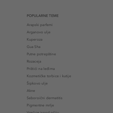
POPULARNE TEME
Arapski parfemi
Arganovo ulje
Kuperoza
Gua Sha
Putne potrepštine
Rozaceja
Prištići na leđima
Kozmetičke torbice i kutije
Šipkovo ulje
Akne
Seboroični dermatitis
Pigmentne mrlje
Vrećice ispod očiju