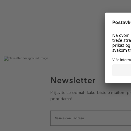
Newsletter
Prijavite se odmah kako biste e-mailom pr
ponudama!