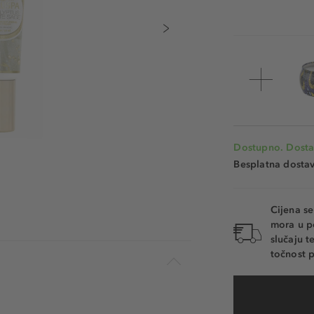
Dostupno. Dosta
Besplatna dosta
Cijena s
mora u p
slučaju 
točnost p