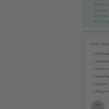
Stand Out
Florence 
by Drake
8.-9.8.20
*1
Ponuda vrijedi do 10.
NAŠE PRED
Brza ku
Spremite
Uvid u v
Upravlja
Sigurno 
Mogućnos