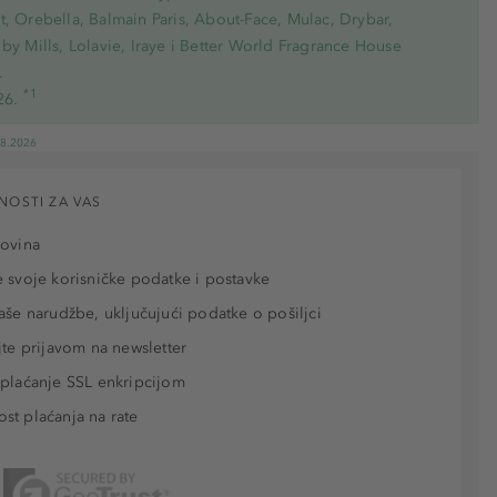
, Orebella, Balmain Paris, About-Face, Mulac, Drybar,
by Mills, Lolavie, Iraye i Better World Fragrance House
.
*1
26.
08.2026
NOSTI ZA VAS
povina
 svoje korisničke podatke i postavke
aše narudžbe, uključujući podatke o pošiljci
jte prijavom na newsletter
plaćanje SSL enkripcijom
t plaćanja na rate