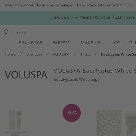
Besplatan uzorak / Besplatno zamatanje
Besplatna dostava iznad 70 EUR
-20 % NA VELIKI IZBOR BRENDOVA IZNAD 30 € 
BRANDOVI
PARFEMI
MAKE UP
LICE
TI
Home
Brandovi
VOLUSPA
Tijelo
Eucalyptus White 
VOLUSPA
Eucalyptus White 
Eucalyptus & White Sage
-30%