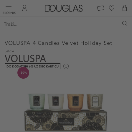
IZBORNIK
VOLUSPA
4 Candles Velvet Holiday Set
Setovi
DO DODATNIH 6% UZ DBC KARTICU
-30%