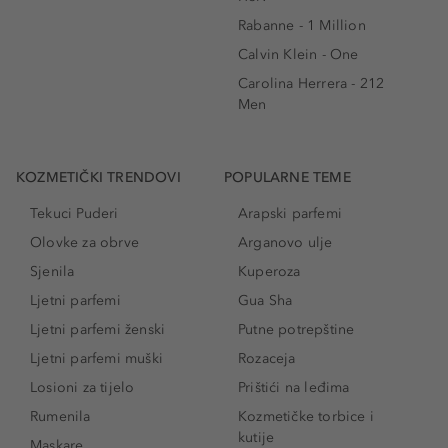
Rabanne - 1 Million
Calvin Klein - One
Carolina Herrera - 212
Men
KOZMETIČKI TRENDOVI
POPULARNE TEME
Tekuci Puderi
Arapski parfemi
Olovke za obrve
Arganovo ulje
Sjenila
Kuperoza
Ljetni parfemi
Gua Sha
Ljetni parfemi ženski
Putne potrepštine
Ljetni parfemi muški
Rozaceja
Losioni za tijelo
Prištići na leđima
Rumenila
Kozmetičke torbice i
kutije
Maskare