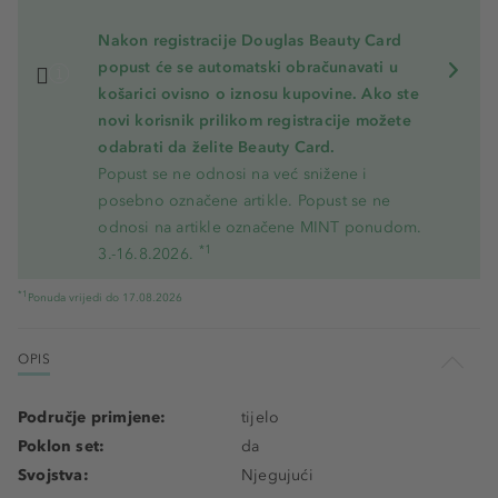
Nakon registracije Douglas Beauty Card
popust će se automatski obračunavati u
košarici ovisno o iznosu kupovine. Ako ste
novi korisnik prilikom registracije možete
odabrati da želite Beauty Card.
Popust se ne odnosi na već snižene i
posebno označene artikle. Popust se ne
odnosi na artikle označene MINT ponudom.
*1
3.-16.8.2026.
*1
Ponuda vrijedi do 17.08.2026
OPIS
Područje primjene:
tijelo
Poklon set:
da
Svojstva:
Njegujući