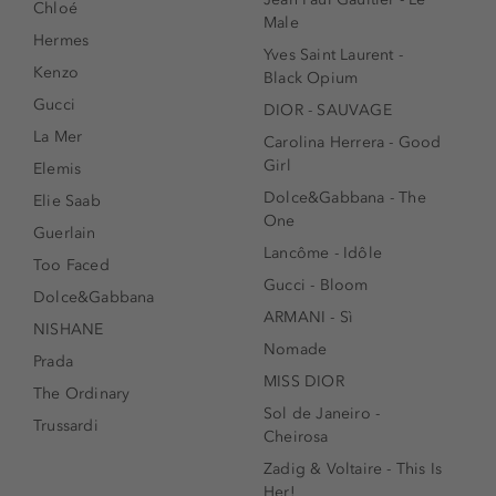
Chloé
Male
Hermes
Yves Saint Laurent -
Kenzo
Black Opium
Gucci
DIOR - SAUVAGE
La Mer
Carolina Herrera - Good
Girl
Elemis
Dolce&Gabbana - The
Elie Saab
One
Guerlain
Lancôme - Idôle
Too Faced
Gucci - Bloom
Dolce&Gabbana
ARMANI - Sì
NISHANE
Nomade
Prada
MISS DIOR
The Ordinary
Sol de Janeiro -
Trussardi
Cheirosa
Zadig & Voltaire - This Is
Her!