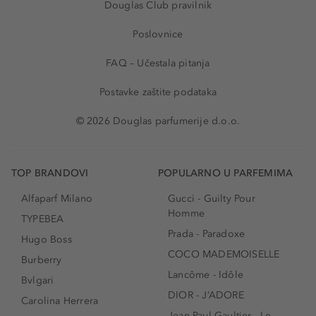
Douglas Club pravilnik
Poslovnice
FAQ – Učestala pitanja
Postavke zaštite podataka
© 2026 Douglas parfumerije d.o.o.
TOP BRANDOVI
POPULARNO U PARFEMIMA
Alfaparf Milano
Gucci - Guilty Pour
Homme
TYPEBEA
Prada - Paradoxe
Hugo Boss
COCO MADEMOISELLE
Burberry
Lancôme - Idôle
Bvlgari
DIOR - J’ADORE
Carolina Herrera
Jean Paul Gaultier - Le