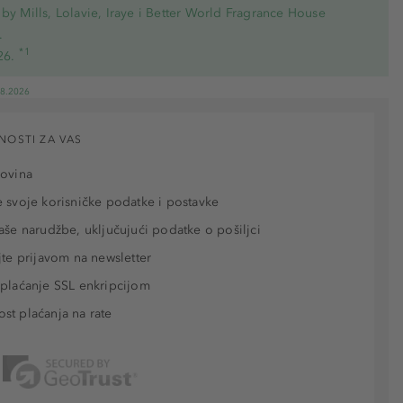
by Mills, Lolavie, Iraye i Better World Fragrance House
.
*1
26.
08.2026
NOSTI ZA VAS
povina
 svoje korisničke podatke i postavke
aše narudžbe, uključujući podatke o pošiljci
jte prijavom na newsletter
plaćanje SSL enkripcijom
t plaćanja na rate