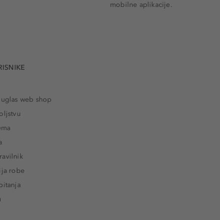
mobilne aplikacije.
RISNIKE
ouglas web shop
oljstvu
rema
a
avilnik
ija robe
pitanja
u