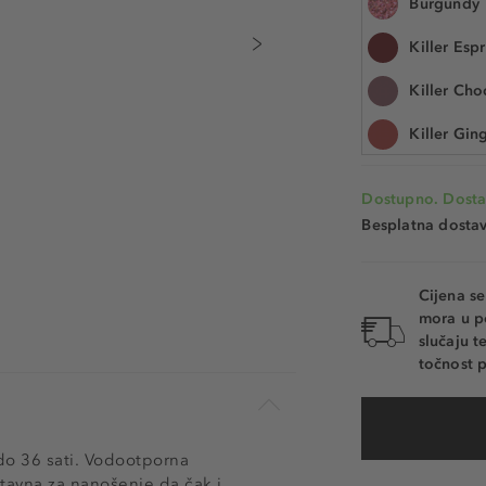
Burgundy
1.2 g
Killer Esp
Šifra artikla TOO
Killer Cho
Killer Gin
Killer Qu
Dostupno. Dosta
Killer Sap
Besplatna dosta
Killer Tur
Cijena s
Killer Ca
mora u p
slučaju 
Killer Ca
točnost p
Killer Sto
Killer Bla
 do 36 sati. Vodootporna
Pink
stavna za nanošenje da čak i