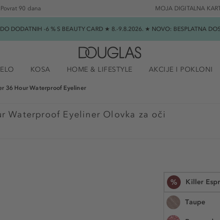
Povrat 90 dana
MOJA DIGITALNA KAR
★ DO DODATNIH -6 % S BEAUTY CARD ★ 8.-9.8.2026. ★ NOVO: BESPLATNA 
JELO
KOSA
HOME & LIFESTYLE
AKCIJE I POKLONI
ner 36 Hour Waterproof Eyeliner
ur Waterproof Eyeliner Olovka za oči
%
Killer Esp
Taupe