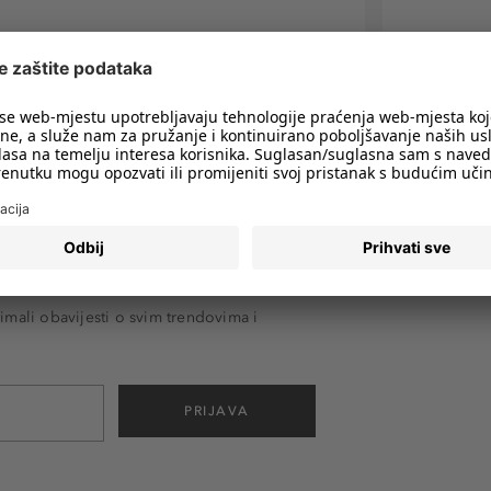
imali obavijesti o svim trendovima i
PRIJAVA