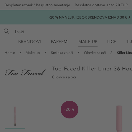
Besplatan uzorak / Besplatno zamatanje
Besplatna dostava iznad 70 EUR
-20 % NA VELIKI IZBOR BRENDOVA IZNAD 30 € 
BRANDOVI
PARFEMI
MAKE UP
LICE
TI
Home
Make up
Šminka za oči
Olovke za oči
Killer Li
Too Faced
Killer Liner 36 Ho
Olovke za oči
-20%