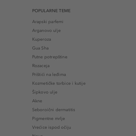
POPULARNE TEME
Arapski parfemi
Arganovo ulje
Kuperoza
Gua Sha
Putne potrepštine
Rozaceja
Prištići na leđima
Kozmetičke torbice i kutije
Šipkovo ulje
Akne
Seboroični dermatitis
Pigmentne mrlje
Vrećice ispod očiju