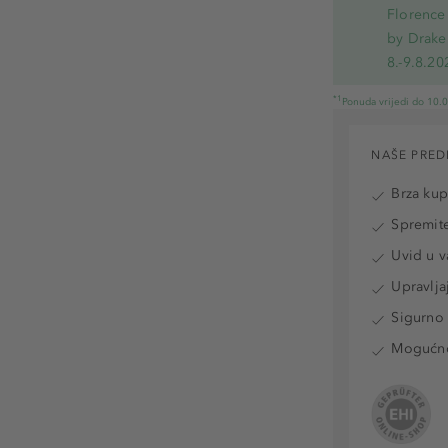
Florence 
by Drake
8.-9.8.20
*1
Ponuda vrijedi do 10.
NAŠE PRED
Brza ku
Spremite
Uvid u v
Upravlja
Sigurno 
Mogućnos