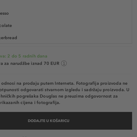
19,49 €
resso
17037
16.241,70 € / 1 kg
Najniža cijena u posljednjih 30 dana 24,49 €
colate
UŠTEDITE -20%
Cijena na 2.5.2025.: 24,19 €
gerbread
een
va: 2 do 5 radnih dana
phire
va za narudžbe iznad 70 EUR
quoise
e odnosi na prodaju putem Interneta. Fotografija proizvoda ne
mo
otpunosti odgovarati stvarnom izgledu i sadržaju proizvoda. U
tehničkih pogrešaka Douglas ne preuzima odgovornost za
shmere
rikazanih cijena i fotografija.
rm
DODAJTE U KOŠARICU
ck