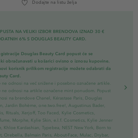
Dodajte na listu želja
PUSTA NA VELIKI IZBOR BRENDOVA IZNAD 30 €
ODATNIH 6% S DOUGLAS BEAUTY CARD.
gistracije Douglas Beauty Card popust će se
ki obračunavati u košarici ovisno o iznosu kupovine.
novi korisnik prilikom registracije možete odabrati da
eauty Card.
e ne odnosi na već snižene i posebno označene artikle.
e ne odnosi na artikle označene mint ponudom. Popust
nosi na brendove Chanel, Kérastase Paris, Douglas
on, Jardin Bohème, one.two.free!, Augustinus Bader,
ris, Rituals, Xerjoff, Too Faced, Kylie Cosmetics,
ume, Morphe, Kylie Skin, e.l.f. Cosmetics, Kylie Jenner
e, Khloe Kardashian, Typebea, NEST New York, Born to
, Orebella, Balmain Paris, About-Face, Mulac, Drybar,