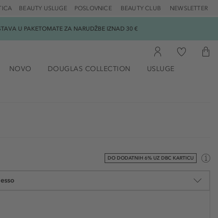
TICA
BEAUTY USLUGE
POSLOVNICE
BEAUTY CLUB
NEWSLETTER
DOSTAVA U PAKETOMATE ZA NARUDŽBE IZNAD 30 €
NOVO
DOUGLAS COLLECTION
USLUGE
DO DODATNIH 6% UZ DBC KARTICU
resso