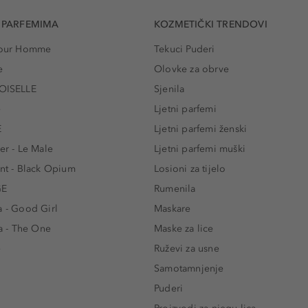
 PARFEMIMA
KOZMETIČKI TRENDOVI
 Pour Homme
Tekuci Puderi
e
Olovke za obrve
ISELLE
Sjenila
e
Ljetni parfemi
E
Ljetni parfemi ženski
er - Le Male
Ljetni parfemi muški
ent - Black Opium
Losioni za tijelo
GE
Rumenila
a - Good Girl
Maskare
 - The One
Maske za lice
e
Ruževi za usne
Samotamnjenje
Puderi