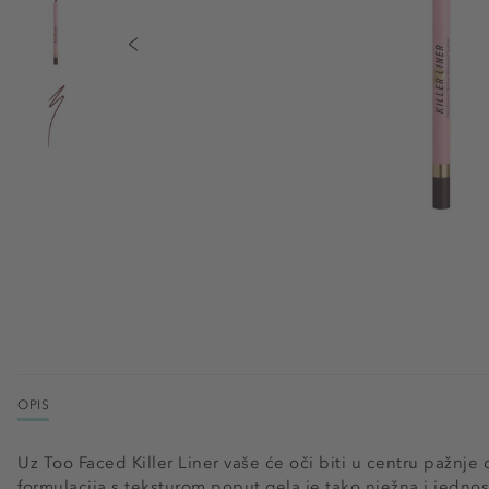
OPIS
Uz Too Faced Killer Liner vaše će oči biti u centru pažnje
formulacija s teksturom poput gela je tako nježna i jedno