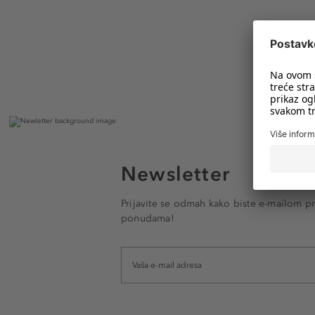
Newsletter
Prijavite se odmah kako biste e-mailom pr
ponudama!