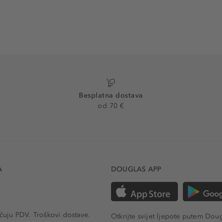
Besplatna dostava
od 70 €
A
DOUGLAS APP
učuju PDV.
Troškovi dostave.
Otkrijte svijet ljepote putem Dou