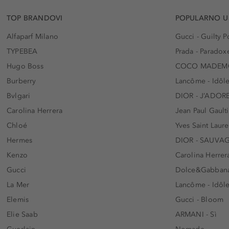
TOP BRANDOVI
POPULARNO U
Alfaparf Milano
Gucci - Guilty
TYPEBEA
Prada - Paradox
Hugo Boss
COCO MADEMO
Burberry
Lancôme - Idôl
Bvlgari
DIOR - J’ADOR
Carolina Herrera
Jean Paul Gaulti
Chloé
Yves Saint Laur
Hermes
DIOR - SAUVA
Kenzo
Carolina Herrer
Gucci
Dolce&Gabbana
La Mer
Lancôme - Idôl
Elemis
Gucci - Bloom
Elie Saab
ARMANI - Sì