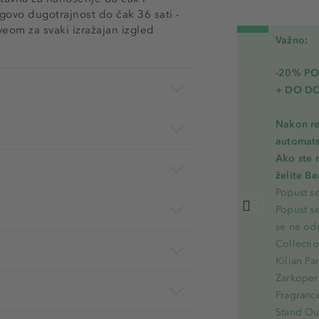
jegovo dugotrajnost do čak 36 sati -
veom za svaki izražajan izgled
Važno:
-20% PO
+ DO D
Nakon re
automats
Ako ste 
želite B
Popust s
Popust s
se ne od
Collecti
Kilian Pa
Zarkoperf
Fragranc
Stand Out