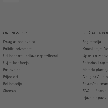
ONLINE-SHOP
SLUŽBA ZA KO
Douglas poslovnice
Registracija
Politika privatnosti
Kontaktirajte D
Usklađenost i prijava nepravilnosti
Upitnik o zadov
Uvjeti korištenja
Poštarina i otp
Poslovnice
Metode plaćanj
Prijedlozi
Douglas Club pr
Reklamacije
Povrat/reklamac
Sitemap
FAQ – Učestala 
Izjava o opoziv