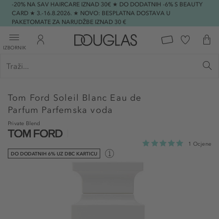
-20% NA SAV HAIRCARE IZNAD 30€ ★ DO DODATNIH -6% S BEAUTY
CARD ★ 3.-16.8.2026. ★ NOVO: BESPLATNA DOSTAVA U
PAKETOMATE ZA NARUDŽBE IZNAD 30 €
IZBORNIK
Tom Ford
Soleil Blanc Eau de
Parfum Parfemska voda
Private Blend
1 Ocjene
DO DODATNIH 6% UZ DBC KARTICU