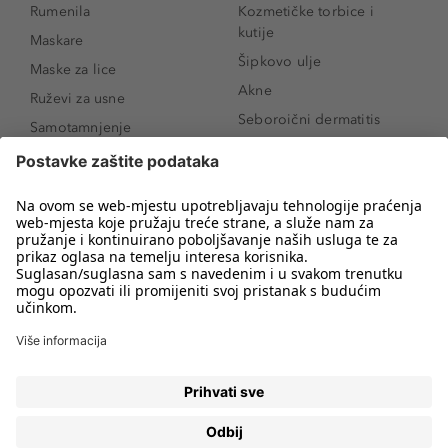
Rumenila
Kozmetičke torbice i
kutije
Maskare
Šipkovo ulje
Maske za lice
Akne
Ruževi za usne
Seboroični dermatitis
Samotamnjenje
Pigmentne mrlje
Puderi
Vrećice ispod očiju
Proizvodi za njegu lica
Novo
Proizvodi za obrve
Koji mi parfem
Sunce i zaštita
odgovara?
Serumi za lice
Kako našminkati oči da
Proizvodi za čišćenje lica
izgledaju veće
Bronzeri
Šminkanje spuštenih
kapaka
Anti-age serumi za lice
Kako ukloniti mitesere
Dermaplaning
Hijaluronska krema