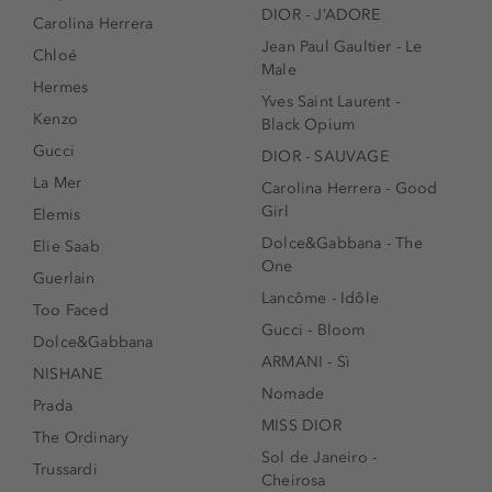
DIOR - J’ADORE
Carolina Herrera
Jean Paul Gaultier - Le
Chloé
Male
Hermes
Yves Saint Laurent -
Kenzo
Black Opium
Gucci
DIOR - SAUVAGE
La Mer
Carolina Herrera - Good
Girl
Elemis
Dolce&Gabbana - The
Elie Saab
One
Guerlain
Lancôme - Idôle
Too Faced
Gucci - Bloom
Dolce&Gabbana
ARMANI - Sì
NISHANE
Nomade
Prada
MISS DIOR
The Ordinary
Sol de Janeiro -
Trussardi
Cheirosa