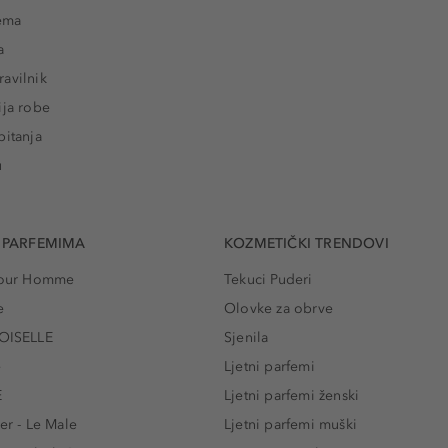
rema
a
avilnik
ija robe
pitanja
u
 PARFEMIMA
KOZMETIČKI TRENDOVI
 Pour Homme
Tekuci Puderi
e
Olovke za obrve
ISELLE
Sjenila
e
Ljetni parfemi
E
Ljetni parfemi ženski
er - Le Male
Ljetni parfemi muški