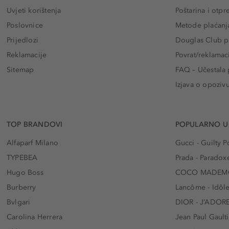
Uvjeti korištenja
Poštarina i otp
Poslovnice
Metode plaćanj
Prijedlozi
Douglas Club pr
Reklamacije
Povrat/reklamac
Sitemap
FAQ – Učestala 
Izjava o opoziv
TOP BRANDOVI
POPULARNO U
Alfaparf Milano
Gucci - Guilty
TYPEBEA
Prada - Paradox
Hugo Boss
COCO MADEMO
Burberry
Lancôme - Idôl
Bvlgari
DIOR - J’ADOR
Carolina Herrera
Jean Paul Gaulti