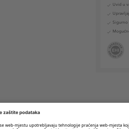
Uvid u v
Upravlja
Sigurno 
Mogućnos