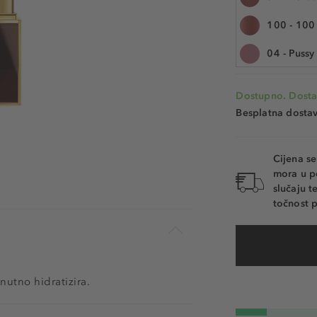
Šifra artikla TF10
100 - 100
04 - Pussy
07 - Ruby
Dostupno. Dosta
08 - Velve
Besplatna dosta
Cijena s
mora u p
slučaju 
točnost p
nutno hidratizira.