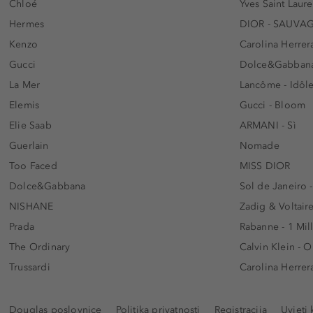
Chloé
Yves Saint Laur
Hermes
DIOR - SAUVA
Kenzo
Carolina Herrer
Gucci
Dolce&Gabbana
La Mer
Lancôme - Idôl
Elemis
Gucci - Bloom
Elie Saab
ARMANI - Sì
Guerlain
Nomade
Too Faced
MISS DIOR
Dolce&Gabbana
Sol de Janeiro 
NISHANE
Zadig & Voltaire
Prada
Rabanne - 1 Mil
The Ordinary
Calvin Klein - 
Trussardi
Carolina Herrer
Douglas poslovnice
Politika privatnosti
Registracija
Uvjeti 