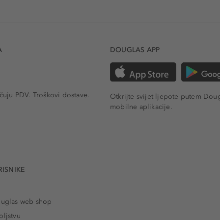
A
DOUGLAS APP
učuju PDV.
Troškovi dostave.
Otkrijte svijet ljepote putem Dou
mobilne aplikacije.
RISNIKE
ouglas web shop
oljstvu