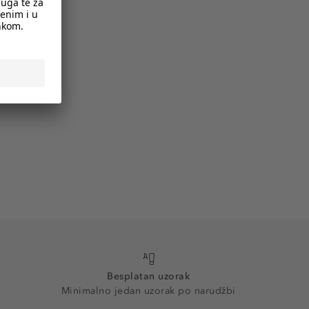
Besplatan uzorak
Minimalno jedan uzorak po narudžbi