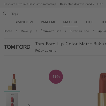
Besplatan uzorak / Besplatno zamatanje
Besplatna dostava iznad 70 EUR
BRANDOVI
PARFEMI
MAKE UP
LICE
TI
Home
Make up
Šminka za usne
Ruževi za usne
Lip Co
Tom Ford
Lip Color Matte Ruž z
Ruževi za usne
-19%