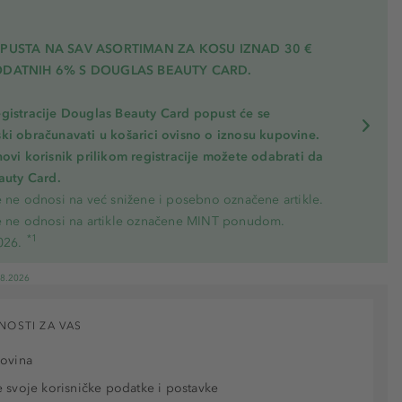
OPUSTA NA SAV ASORTIMAN ZA KOSU
IZNAD 30 €
ODATNIH 6% S DOUGLAS BEAUTY CARD.
gistracije Douglas Beauty Card popust će se
ki obračunavati u košarici ovisno o iznosu kupovine.
novi korisnik prilikom registracije možete odabrati da
eauty Card.
e ne odnosi na već snižene i posebno označene artikle.
e ne odnosi na artikle označene MINT ponudom.
*1
026.
08.2026
NOSTI ZA VAS
povina
 svoje korisničke podatke i postavke