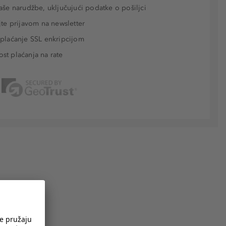
aše narudžbe, uključujući podatke o pošiljci
jte prijavom na newsletter
plaćanje SSL enkripcijom
t plaćanja na rate