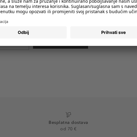
imali obavijesti o svim trendovima i
PRIJAVA
Besplatna dostava
od 70 €