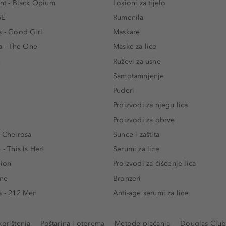
ent - Black Opium
Losioni za tijelo
GE
Rumenila
a - Good Girl
Maskare
 - The One
Maske za lice
e
Ruževi za usne
Samotamnjenje
Puderi
Proizvodi za njegu lica
Proizvodi za obrve
- Cheirosa
Sunce i zaštita
 - This Is Her!
Serumi za lice
lion
Proizvodi za čišćenje lica
One
Bronzeri
a - 212 Men
Anti-age serumi za lice
korištenja
Poštarina i otprema
Metode plaćanja
Douglas Club 