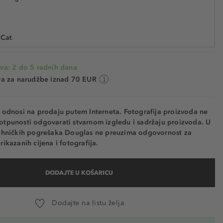
6139
21.300,00 € / 1 kg
Najniža cijena u posljednjih 30 dana 78,99 €
UŠTEDITE -19%
Cijena na 2.5.2025.: 78,99 €
 Cat
 Rush
va: 2 do 5 radnih dana
t Cherry
va za narudžbe iznad 70 EUR
e odnosi na prodaju putem Interneta. Fotografija proizvoda ne
otpunosti odgovarati stvarnom izgledu i sadržaju proizvoda. U
tehničkih pogrešaka Douglas ne preuzima odgovornost za
rikazanih cijena i fotografija.
DODAJTE U KOŠARICU
Dodajte na listu želja