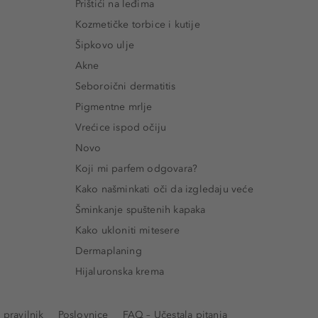
Prištići na leđima
Kozmetičke torbice i kutije
Šipkovo ulje
Akne
Seboroični dermatitis
Pigmentne mrlje
Vrećice ispod očiju
Novo
Koji mi parfem odgovara?
Kako našminkati oči da izgledaju veće
Šminkanje spuštenih kapaka
Kako ukloniti mitesere
Dermaplaning
Hijaluronska krema
pravilnik
Poslovnice
FAQ – Učestala pitanja