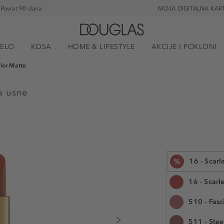
Povrat 90 dana
MOJA DIGITALNA KAR
JELO
KOSA
HOME & LIFESTYLE
AKCIJE I POKLONI
lor Matte
a usne
%
16 - Scarl
16 - Scarl
510 - Fasc
3 g
511 - Ste