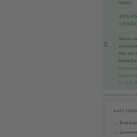
Važno:
-20% P
+ DO D
Nakon re
automats
Ako ste 
želite B
Popust s
Popust s
3.-16.8.2
*1
Ponuda vrijedi do 17.
NAŠE PRED
Brza ku
Spremite