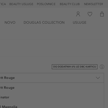
TICA
BEAUTY USLUGE
POSLOVNICE
BEAUTY CLUB
NEWSLETTER
NOVO
DOUGLAS COLLECTION
USLUGE
DO DODATNIH 6% UZ DBC KARTICU
ett Rouge
ett Rouge
inator
63,90 €
el Magnolia