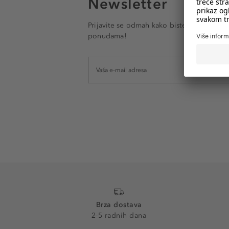
Newsletter
Prijavite se odmah kako biste e-mailom pr
ponudama!
Brza dostava
2-5 radnih dana