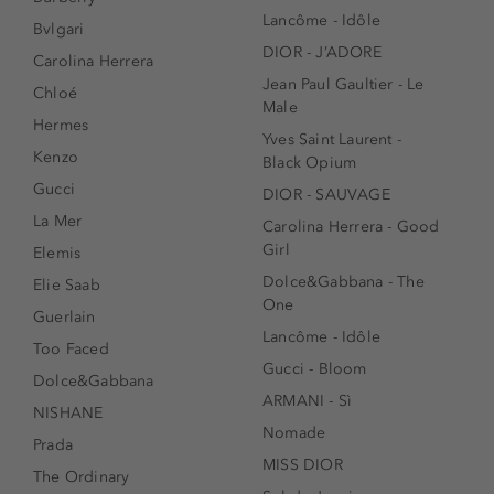
Lancôme - Idôle
Bvlgari
DIOR - J’ADORE
Carolina Herrera
Jean Paul Gaultier - Le
Chloé
Male
Hermes
Yves Saint Laurent -
Kenzo
Black Opium
Gucci
DIOR - SAUVAGE
La Mer
Carolina Herrera - Good
Girl
Elemis
Dolce&Gabbana - The
Elie Saab
One
Guerlain
Lancôme - Idôle
Too Faced
Gucci - Bloom
Dolce&Gabbana
ARMANI - Sì
NISHANE
Nomade
Prada
MISS DIOR
The Ordinary