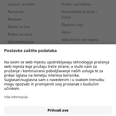
Losioni za tijelo
Prištići na leđima
Rumenila
Kozmetičke torbice i
kutije
Maskare
Šipkovo ulje
Maske za lice
Akne
Ruževi za usne
Seboroični dermatitis
Samotamnjenje
Pigmentne mrlje
Puderi
Vrećice ispod očiju
Proizvodi za njegu lica
Novo
Proizvodi za obrve
Koji mi parfem
Sunce i zaštita
odgovara?
Serumi za lice
Kako našminkati oči da
Proizvodi za čišćenje lica
izgledaju veće
Bronzeri
Šminkanje spuštenih
kapaka
Anti-age serumi za lice
Kako ukloniti mitesere