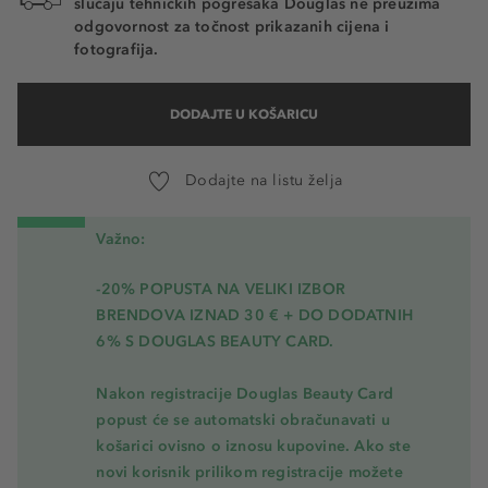
slučaju tehničkih pogrešaka Douglas ne preuzima
odgovornost za točnost prikazanih cijena i
fotografija.
DODAJTE U KOŠARICU
Dodajte na listu želja
Važno:
-20% POPUSTA NA VELIKI IZBOR
BRENDOVA IZNAD 30 € + DO DODATNIH
6% S DOUGLAS BEAUTY CARD.
Nakon registracije Douglas Beauty Card
popust će se automatski obračunavati u
košarici ovisno o iznosu kupovine. Ako ste
novi korisnik prilikom registracije možete