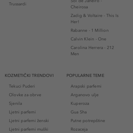
Sol de Janeiro -
Trussardi
Cheirosa
Zadig & Voltaire - This Is
Her!
Rabanne - 1 Million
Calvin Klein - One
Carolina Herrera - 212
Men
KOZMETIČKI TRENDOVI
POPULARNE TEME
Tekuci Puderi
Arapski parfemi
Olovke za obrve
Arganovo ulje
Sjenila
Kuperoza
Ljetni parfemi
Gua Sha
Ljetni parfemi ženski
Putne potrepštine
Ljetni parfemi muški
Rozaceja