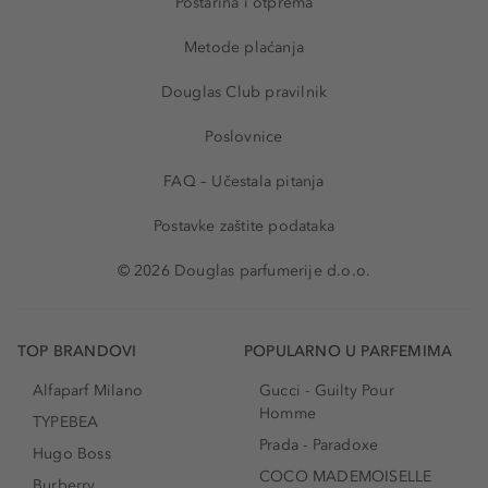
Poštarina i otprema
Metode plaćanja
Douglas Club pravilnik
Poslovnice
FAQ – Učestala pitanja
Postavke zaštite podataka
© 2026 Douglas parfumerije d.o.o.
TOP BRANDOVI
POPULARNO U PARFEMIMA
Alfaparf Milano
Gucci - Guilty Pour
Homme
TYPEBEA
Prada - Paradoxe
Hugo Boss
COCO MADEMOISELLE
Burberry