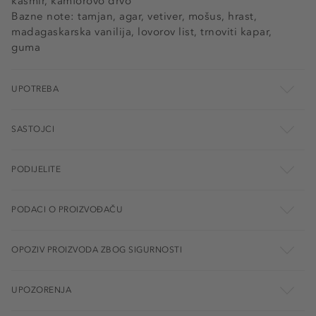
kašmir, kamforovo drvo
Bazne note: tamjan, agar, vetiver, mošus, hrast,
madagaskarska vanilija, lovorov list, trnoviti kapar,
guma
UPOTREBA
SASTOJCI
PODIJELITE
PODACI O PROIZVOĐAČU
OPOZIV PROIZVODA ZBOG SIGURNOSTI
UPOZORENJA