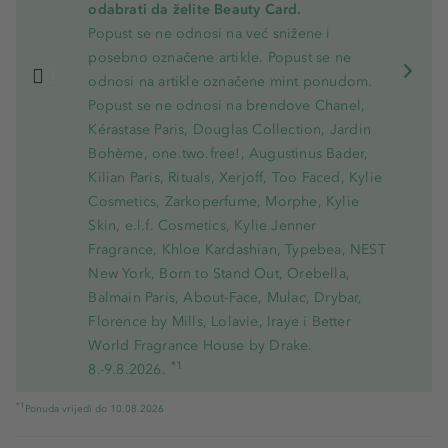
odabrati da želite Beauty Card.
Popust se ne odnosi na već snižene i
posebno označene artikle. Popust se ne
odnosi na artikle označene mint ponudom.
Popust se ne odnosi na brendove Chanel,
Kérastase Paris, Douglas Collection, Jardin
Bohème, one.two.free!, Augustinus Bader,
Kilian Paris, Rituals, Xerjoff, Too Faced, Kylie
Cosmetics, Zarkoperfume, Morphe, Kylie
Skin, e.l.f. Cosmetics, Kylie Jenner
Fragrance, Khloe Kardashian, Typebea, NEST
New York, Born to Stand Out, Orebella,
Balmain Paris, About-Face, Mulac, Drybar,
Florence by Mills, Lolavie, Iraye i Better
World Fragrance House by Drake.
*1
8.-9.8.2026.
*1
Ponuda vrijedi do 10.08.2026