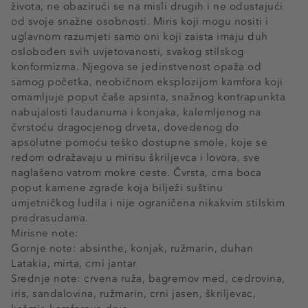
života, ne obazirući se na misli drugih i ne odustajući
od svoje snažne osobnosti. Miris koji mogu nositi i
uglavnom razumjeti samo oni koji zaista imaju duh
oslobođen svih uvjetovanosti, svakog stilskog
konformizma. Njegova se jedinstvenost opaža od
samog početka, neobičnom eksplozijom kamfora koji
omamljuje poput čaše apsinta, snažnog kontrapunkta
nabujalosti laudanuma i konjaka, kalemljenog na
čvrstoću dragocjenog drveta, dovedenog do
apsolutne pomoću teško dostupne smole, koje se
redom odražavaju u mirisu škriljevca i lovora, sve
naglašeno vatrom mokre ceste. Čvrsta, crna boca
poput kamene zgrade koja bilježi suštinu
umjetničkog ludila i nije ograničena nikakvim stilskim
predrasudama.
Mirisne note:
Gornje note: absinthe, konjak, ružmarin, duhan
Latakia, mirta, crni jantar
Srednje note: crvena ruža, bagremov med, cedrovina,
iris, sandalovina, ružmarin, crni jasen, škriljevac,