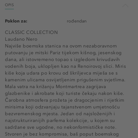
OPIS
Poklon za:
rođendan
CLASSIC COLLECTION
Laudano Nero
Najviše boemska stanica na ovom nezaboravnom
putovanju je mitski Pariz tijekom kišnog, jesenskog
dana, ali istovremeno topao s izgledom krivudavih
vodenih boja, uklopljen kao na Renoirovoj slici. Miris
kiše koja udara po krovu od škriljevca miješa se s
kamenim ulicama osvijetljenim prigušenim svjetlima.
Mala vatra na križanju Montmartrea zagrijava
glazbenike i akrobate koji turiste čekaju nakon kiše.
Čarobna atmosfera prožeta je dragocjenim i rijetkim
mirisima koji odzvanjaju tajanstvenom umjetnošću
bezvremenskog mjesta. Jedan od najsloženijih i
najstrukturiranijih parfema kolekcije, u kojem su
sadržane sve ugodne, no nekonformističke note.
Stvoren je bez kompromisa, baš poput boemskog