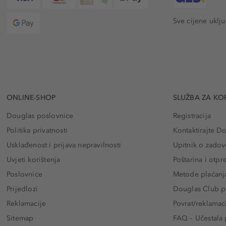
Sve cijene uklj
ONLINE-SHOP
SLUŽBA ZA KO
Douglas poslovnice
Registracija
Politika privatnosti
Kontaktirajte D
Usklađenost i prijava nepravilnosti
Upitnik o zadov
Uvjeti korištenja
Poštarina i otp
Poslovnice
Metode plaćanj
Prijedlozi
Douglas Club pr
Reklamacije
Povrat/reklamac
Sitemap
FAQ – Učestala 