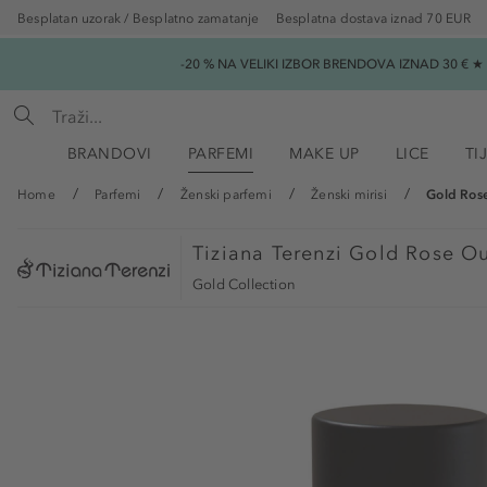
Besplatan uzorak / Besplatno zamatanje
Besplatna dostava iznad 70 EUR
-20 % NA VELIKI IZBOR BRENDOVA IZNAD 30 € 
BRANDOVI
PARFEMI
MAKE UP
LICE
TI
Home
Parfemi
Ženski parfemi
Ženski mirisi
Gold Rose
Tiziana Terenzi
Gold Rose Ou
Gold Collection