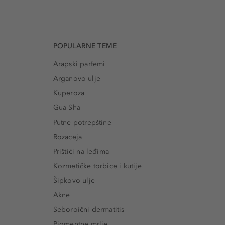
POPULARNE TEME
Arapski parfemi
Arganovo ulje
Kuperoza
Gua Sha
Putne potrepštine
Rozaceja
Prištići na leđima
Kozmetičke torbice i kutije
Šipkovo ulje
Akne
Seboroični dermatitis
Pigmentne mrlje