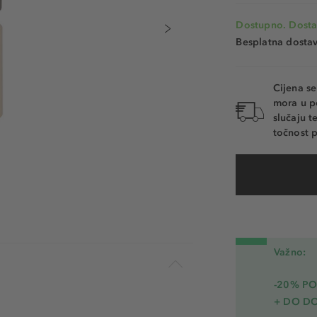
Dostupno. Dosta
Besplatna dosta
Cijena s
mora u p
slučaju 
točnost p
Važno:
-20% PO
+ DO D