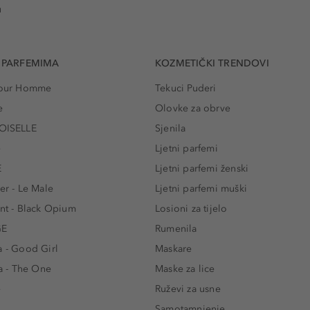
u
 PARFEMIMA
KOZMETIČKI TRENDOVI
 Pour Homme
Tekuci Puderi
e
Olovke za obrve
ISELLE
Sjenila
e
Ljetni parfemi
E
Ljetni parfemi ženski
er - Le Male
Ljetni parfemi muški
ent - Black Opium
Losioni za tijelo
GE
Rumenila
a - Good Girl
Maskare
 - The One
Maske za lice
e
Ruževi za usne
Samotamnjenje