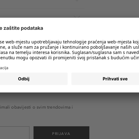
imali obavijesti o svim trendovima i
PRIJAVA