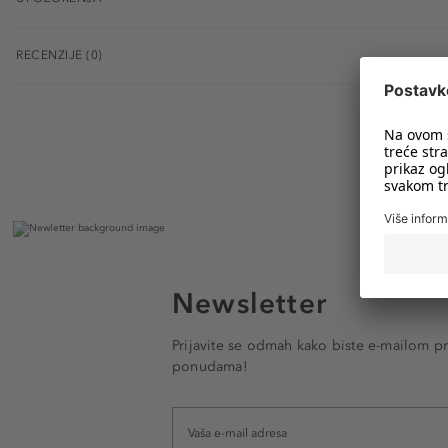
RECENZIJE (0)
Newsletter
Prijavite se odmah kako biste e-mailom pr
ponudama!