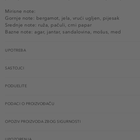
Mirisne note:
Gornje note: bergamot, jela, vrući ugljen, pijesak
Srednje note: ruža, pačuli, crni papar
Bazne note: agar, jantar, sandalovina, mošus, med
UPOTREBA
SASTOJCI
PODIJELITE
PODACI O PROIZVOĐAČU
OPOZIV PROIZVODA ZBOG SIGURNOSTI
UPOZORENJA