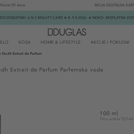
Povrat 90 dana
MOJA DIGITALNA KAR
★ DO DODATNIH -6 % S BEAUTY CARD ★ 8.-9.8.2026. ★ NOVO: BESPLATNA 
JELO
KOSA
HOME & LIFESTYLE
AKCIJE I POKLONI
 Oudh Extrait de Parfum
dh Extrait de Parfum Parfemska voda
100 ml
Šifra artikla TIZ14