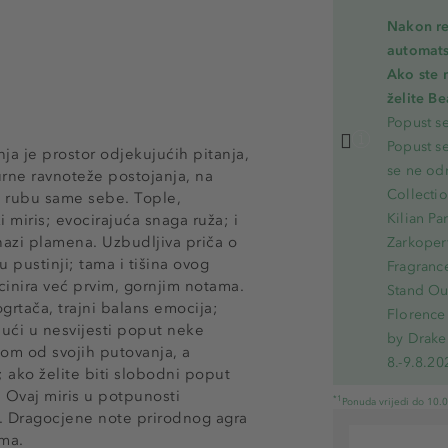
Nakon re
automats
Ako ste 
želite B
Popust s
Popust s
ja je prostor odjekujućih pitanja,
se ne od
gurne ravnoteže postojanja, na
Collecti
a rubu same sebe. Tople,
Kilian Pa
 miris; evocirajuća snaga ruža; i
nazi plamena. Uzbudljiva priča o
Zarkoperf
 pustinji; tama i tišina ovog
Fragranc
cinira već prvim, gornjim notama.
Stand Out
grtača, trajni balans emocija;
Florence 
ući u nesvijesti poput neke
by Drake
nom od svojih putovanja, a
8.-9.8.20
; ako želite biti slobodni poput
" Ovaj miris u potpunosti
*1
Ponuda vrijedi do 10.
de. Dragocjene note prirodnog agra
ama.