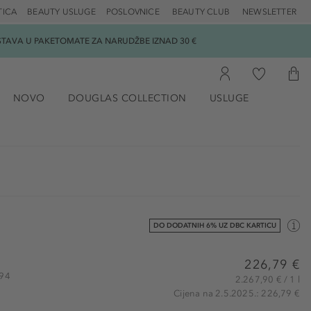
TICA
BEAUTY USLUGE
POSLOVNICE
BEAUTY CLUB
NEWSLETTER
DOSTAVA U PAKETOMATE ZA NARUDŽBE IZNAD 30 €
NOVO
DOUGLAS COLLECTION
USLUGE
DO DODATNIH 6% UZ DBC KARTICU
226,79 €
694
2.267,90 € / 1 l
Cijena na 2.5.2025.: 226,79 €