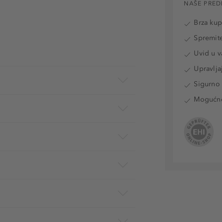
NAŠE PRED
Brza ku
Spremite
Uvid u v
Upravlja
Sigurno 
Mogućnos