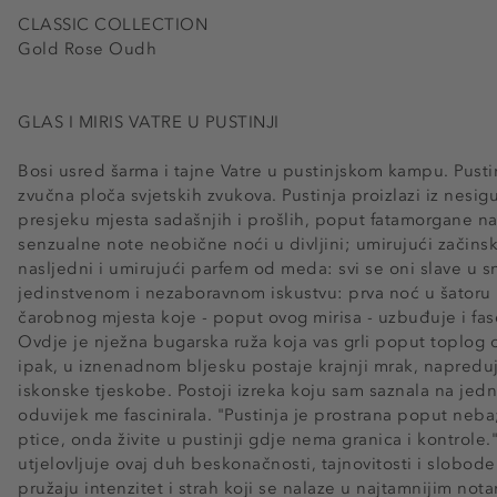
CLASSIC COLLECTION
Gold Rose Oudh
GLAS I MIRIS VATRE U PUSTINJI
Bosi usred šarma i tajne Vatre u pustinjskom kampu. Pustin
zvučna ploča svjetskih zvukova. Pustinja proizlazi iz nesi
presjeku mjesta sadašnjih i prošlih, poput fatamorgane n
senzualne note neobične noći u divljini; umirujući začinski
nasljedni i umirujući parfem od meda: svi se oni slave u s
jedinstvenom i nezaboravnom iskustvu: prva noć u šatoru u
čarobnog mjesta koje - poput ovog mirisa - uzbuđuje i fas
Ovdje je nježna bugarska ruža koja vas grli poput toplog o
ipak, u iznenadnom bljesku postaje krajnji mrak, napreduj
iskonske tjeskobe. Postoji izreka koju sam saznala na jed
oduvijek me fascinirala. "Pustinja je prostrana poput neba
ptice, onda živite u pustinji gdje nema granica i kontrole.
utjelovljuje ovaj duh beskonačnosti, tajnovitosti i slobo
pružaju intenzitet i strah koji se nalaze u najtamnijim not