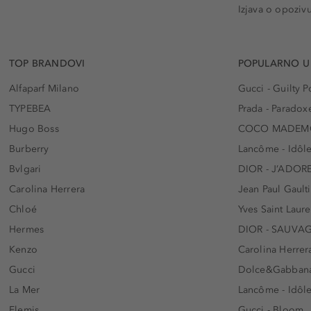
Izjava o opoziv
TOP BRANDOVI
POPULARNO U
Alfaparf Milano
Gucci - Guilty
TYPEBEA
Prada - Paradox
Hugo Boss
COCO MADEMO
Burberry
Lancôme - Idôl
Bvlgari
DIOR - J’ADOR
Carolina Herrera
Jean Paul Gaulti
Chloé
Yves Saint Laur
Hermes
DIOR - SAUVA
Kenzo
Carolina Herrer
Gucci
Dolce&Gabbana
La Mer
Lancôme - Idôl
Elemis
Gucci - Bloom