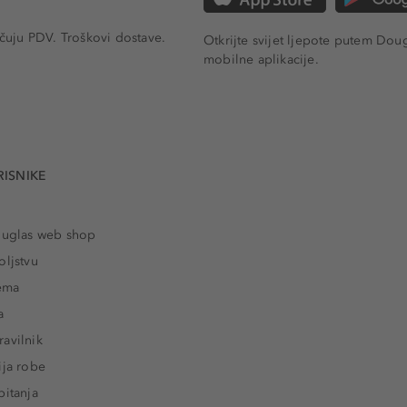
učuju PDV.
Troškovi dostave.
Otkrijte svijet ljepote putem Dou
mobilne aplikacije.
RISNIKE
ouglas web shop
oljstvu
rema
a
avilnik
ija robe
pitanja