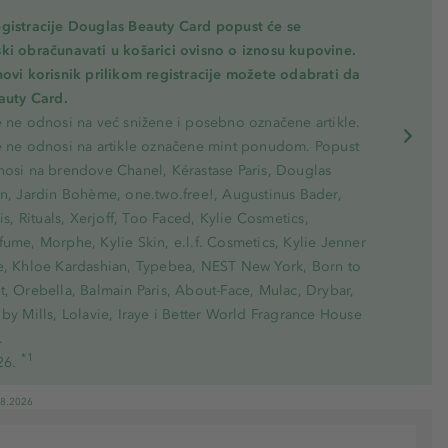
gistracije Douglas Beauty Card popust će se
ki obračunavati u košarici ovisno o iznosu kupovine.
novi korisnik prilikom registracije možete odabrati da
eauty Card.
e ne odnosi na već snižene i posebno označene artikle.
e ne odnosi na artikle označene mint ponudom. Popust
nosi na brendove Chanel, Kérastase Paris, Douglas
on, Jardin Bohème, one.two.free!, Augustinus Bader,
ris, Rituals, Xerjoff, Too Faced, Kylie Cosmetics,
ume, Morphe, Kylie Skin, e.l.f. Cosmetics, Kylie Jenner
e, Khloe Kardashian, Typebea, NEST New York, Born to
, Orebella, Balmain Paris, About-Face, Mulac, Drybar,
by Mills, Lolavie, Iraye i Better World Fragrance House
.
*1
26.
08.2026