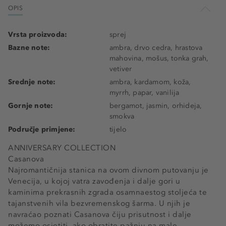
OPIS
Vrsta proizvoda:
sprej
Bazne note:
ambra, drvo cedra, hrastova
mahovina, mošus, tonka grah,
vetiver
Srednje note:
ambra, kardamom, koža,
myrrh, papar, vanilija
Gornje note:
bergamot, jasmin, orhideja,
smokva
Područje primjene:
tijelo
ANNIVERSARY COLLECTION
Casanova
Najromantičnija stanica na ovom divnom putovanju je
Venecija, u kojoj vatra zavođenja i dalje gori u
kaminima prekrasnih zgrada osamnaestog stoljeća te
tajanstvenih vila bezvremenskog šarma. U njih je
navraćao poznati Casanova čiju prisutnost i dalje
možemo osjetiti, ako obratite pažnju na male