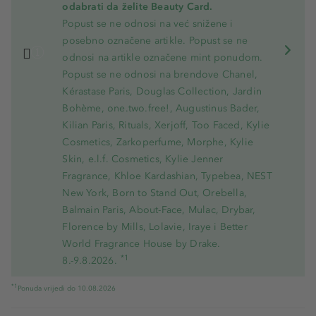
odabrati da želite Beauty Card.
Popust se ne odnosi na već snižene i
posebno označene artikle. Popust se ne
odnosi na artikle označene mint ponudom.
Popust se ne odnosi na brendove Chanel,
Kérastase Paris, Douglas Collection, Jardin
Bohème, one.two.free!, Augustinus Bader,
Kilian Paris, Rituals, Xerjoff, Too Faced, Kylie
Cosmetics, Zarkoperfume, Morphe, Kylie
Skin, e.l.f. Cosmetics, Kylie Jenner
Fragrance, Khloe Kardashian, Typebea, NEST
New York, Born to Stand Out, Orebella,
Balmain Paris, About-Face, Mulac, Drybar,
Florence by Mills, Lolavie, Iraye i Better
World Fragrance House by Drake.
*1
8.-9.8.2026.
*1
Ponuda vrijedi do 10.08.2026