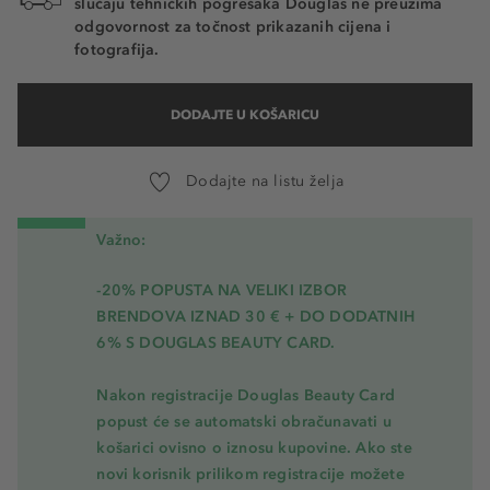
slučaju tehničkih pogrešaka Douglas ne preuzima
odgovornost za točnost prikazanih cijena i
fotografija.
DODAJTE U KOŠARICU
Dodajte na listu želja
Važno:
-20% POPUSTA NA VELIKI IZBOR
BRENDOVA IZNAD 30 € + DO DODATNIH
6% S DOUGLAS BEAUTY CARD.
Nakon registracije Douglas Beauty Card
popust će se automatski obračunavati u
košarici ovisno o iznosu kupovine. Ako ste
novi korisnik prilikom registracije možete