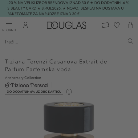
-20 % NA VELIKI IZBOR BRENDOVA IZNAD 30 € ★ DO DODATNIH -6 %
S BEAUTY CARD ★ 8.-9.8.2026. ★ NOVO: BESPLATNA DOSTAVA U
PAKETOMATE ZA NARUDŽBE IZNAD 30 €
IZBORNIK
Tiziana Terenzi
Casanova Extrait de
Parfum Parfemska voda
Anniversary Collection
DO DODATNIH 6% UZ DBC KARTICU