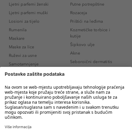
Ljetni parfemi ženski
Putne potrepštine
Ljetni parfemi muški
Rozaceja
Losioni za tijelo
Prištići na leđima
Rumenila
Kozmetičke torbice i
kutije
Maskare
Šipkovo ulje
Maske za lice
Akne
Ruževi za usne
Seboroični dermatitis
Samotamnjenje
Pigmentne mrlje
Puderi
Vrećice ispod očiju
Proizvodi za njegu lica
Novo
Proizvodi za obrve
Koji mi parfem
Sunce i zaštita
odgovara?
Serumi za lice
Kako našminkati oči da
Proizvodi za čišćenje lica
izgledaju veće
Bronzeri
Šminkanje spuštenih
kapaka