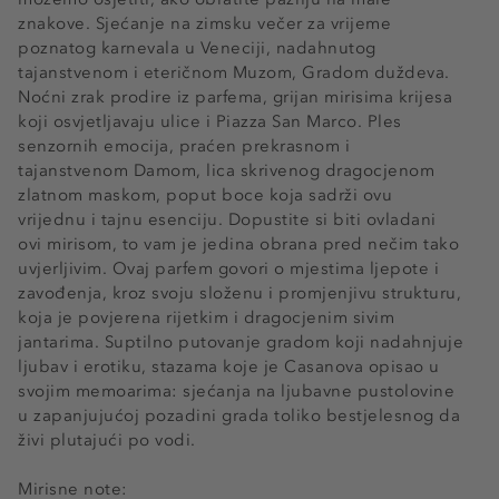
znakove. Sjećanje na zimsku večer za vrijeme
poznatog karnevala u Veneciji, nadahnutog
tajanstvenom i eteričnom Muzom, Gradom duždeva.
Noćni zrak prodire iz parfema, grijan mirisima krijesa
koji osvjetljavaju ulice i Piazza San Marco. Ples
senzornih emocija, praćen prekrasnom i
tajanstvenom Damom, lica skrivenog dragocjenom
zlatnom maskom, poput boce koja sadrži ovu
vrijednu i tajnu esenciju. Dopustite si biti ovladani
ovi mirisom, to vam je jedina obrana pred nečim tako
uvjerljivim. Ovaj parfem govori o mjestima ljepote i
zavođenja, kroz svoju složenu i promjenjivu strukturu,
koja je povjerena rijetkim i dragocjenim sivim
jantarima. Suptilno putovanje gradom koji nadahnjuje
ljubav i erotiku, stazama koje je Casanova opisao u
svojim memoarima: sjećanja na ljubavne pustolovine
u zapanjujućoj pozadini grada toliko bestjelesnog da
živi plutajući po vodi.
Mirisne note: