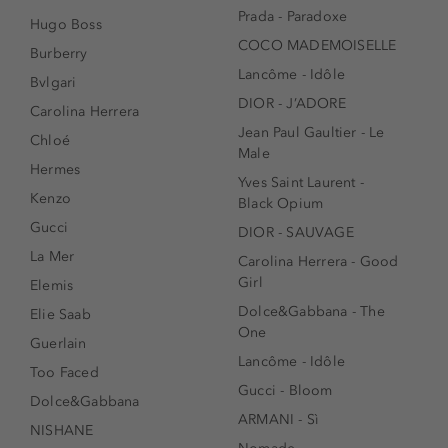
Prada - Paradoxe
Hugo Boss
COCO MADEMOISELLE
Burberry
Lancôme - Idôle
Bvlgari
DIOR - J’ADORE
Carolina Herrera
Jean Paul Gaultier - Le
Chloé
Male
Hermes
Yves Saint Laurent -
Kenzo
Black Opium
Gucci
DIOR - SAUVAGE
La Mer
Carolina Herrera - Good
Girl
Elemis
Dolce&Gabbana - The
Elie Saab
One
Guerlain
Lancôme - Idôle
Too Faced
Gucci - Bloom
Dolce&Gabbana
ARMANI - Sì
NISHANE