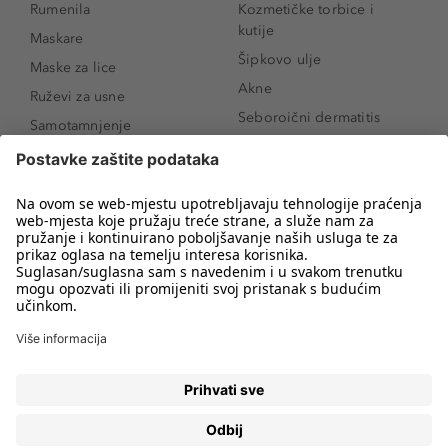
Rumenila
Kozmetičke torbice i
kutije
Maskare
Šipkovo ulje
Maske za lice
Akne
Ruževi za usne
Seboroični dermatitis
Samotamnjenje
Pigmentne mrlje
Puderi
Vrećice ispod očiju
Proizvodi za njegu lica
Novo
Proizvodi za obrve
Koji mi parfem
Sunce i zaštita
odgovara?
Serumi za lice
Kako našminkati oči da
Proizvodi za čišćenje lica
izgledaju veće
Bronzeri
Šminkanje spuštenih
kapaka
Anti-age serumi za lice
Kako ukloniti mitesere
Dermaplaning
Hijaluronska krema