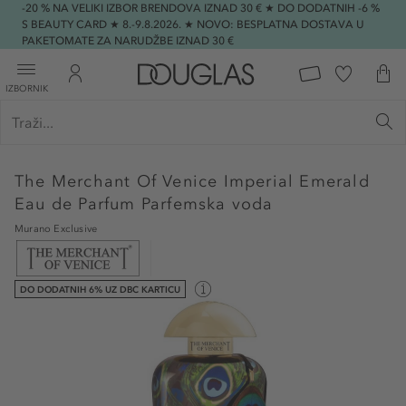
-20 % NA VELIKI IZBOR BRENDOVA IZNAD 30 € ★ DO DODATNIH -6 %
S BEAUTY CARD ★ 8.-9.8.2026. ★ NOVO: BESPLATNA DOSTAVA U
PAKETOMATE ZA NARUDŽBE IZNAD 30 €
IZBORNIK
The Merchant Of Venice
Imperial Emerald
Eau de Parfum Parfemska voda
Murano Exclusive
DO DODATNIH 6% UZ DBC KARTICU