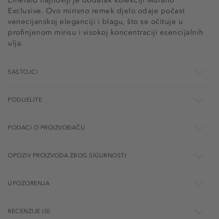
Emerald najnoviji je dodatak kolekciji Murano
Exclusive. Ovo mirisno remek djelo odaje počast
venecijanskoj eleganciji i blagu, što se očituje u
profinjenom mirisu i visokoj koncentraciji esencijalnih
ulja.
SASTOJCI
PODIJELITE
PODACI O PROIZVOĐAČU
OPOZIV PROIZVODA ZBOG SIGURNOSTI
UPOZORENJA
RECENZIJE (0)