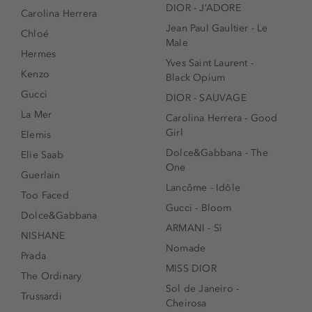
DIOR - J’ADORE
Carolina Herrera
Jean Paul Gaultier - Le
Chloé
Male
Hermes
Yves Saint Laurent -
Kenzo
Black Opium
Gucci
DIOR - SAUVAGE
La Mer
Carolina Herrera - Good
Girl
Elemis
Dolce&Gabbana - The
Elie Saab
One
Guerlain
Lancôme - Idôle
Too Faced
Gucci - Bloom
Dolce&Gabbana
ARMANI - Sì
NISHANE
Nomade
Prada
MISS DIOR
The Ordinary
Sol de Janeiro -
Trussardi
Cheirosa