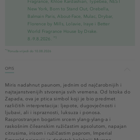
Fragrance, Khloe Kardashian, Typebea, NEST
New York, Born to Stand Out, Orebella,
Balmain Paris, About-Face, Mulac, Drybar,
Florence by Mills, Lolavie, Iraye i Better
World Fragrance House by Drake.
*1
8.-9.8.2026.
*1
Ponuda vrijedi do 10.08.2026
OPIS
Miris nadahnut paunom, jednim od najčarobnijih i
najtajanstvenijih stvorenja svih vremena. Od Istoka do
Zapada, ova je ptica simbol koji je bio predmet
različitih interpretacija: ljepote, dugovječnosti i
ljubavi, ali i ispraznosti, luksuza i ponosa.
Rasprostranjen bogatim srcem ylang-ylang-a i
raskošnim čileanskim ružičastim apsolutom, napajan
citrusima, irisom i ružičastim paprom, Imperial