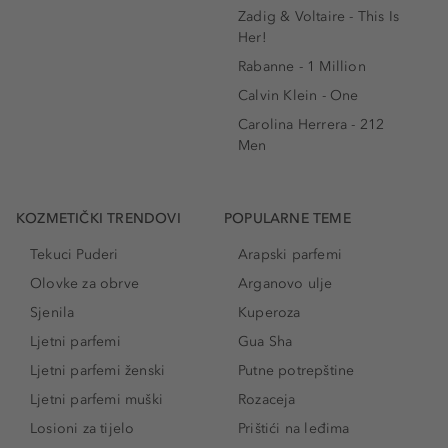
Zadig & Voltaire - This Is
Her!
Rabanne - 1 Million
Calvin Klein - One
Carolina Herrera - 212
Men
KOZMETIČKI TRENDOVI
POPULARNE TEME
Tekuci Puderi
Arapski parfemi
Olovke za obrve
Arganovo ulje
Sjenila
Kuperoza
Ljetni parfemi
Gua Sha
Ljetni parfemi ženski
Putne potrepštine
Ljetni parfemi muški
Rozaceja
Losioni za tijelo
Prištići na leđima