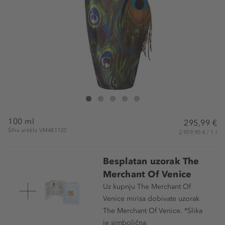
The Merchant Of Venice Imperial Emerald Eau de Parfum
Imperial Emerald Eau de Parfum
Imperial Emerald Eau de Parfum
Imperial Emerald Eau de Parfum
Imperial Emerald Eau de Parfum
100 ml
295,99 €
Šifra artikla VM481120
2.959,90 € / 1 l
Besplatan uzorak The
Merchant Of Venice
Uz kupnju The Merchant Of
Venice mirisa dobivate uzorak
The Merchant Of Venice. *Slika
je simbolična