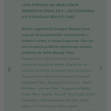
-20% POPUSTA NA VELIKI IZBOR
BRENDOVA IZNAD 30 € + DO DODATNIH
6% S DOUGLAS BEAUTY CARD.
Nakon registracije Douglas Beauty Card
popust će se automatski obračunavati u
košarici ovisno o iznosu kupovine. Ako ste
novi korisnik prilikom registracije možete
odabrati da želite Beauty Card.
Popust se ne odnosi na već snižene i
posebno označene artikle. Popust se ne
odnosi na artikle označene mint ponudom.
Popust se ne odnosi na brendove Chanel,
Kérastase Paris, Douglas Collection, Jardin
Bohème, one.two.free!, Augustinus Bader,
Kilian Paris, Rituals, Xerjoff, Too Faced, Kylie
Cosmetics, Zarkoperfume, Morphe, Kylie
Skin, e.l.f. Cosmetics, Kylie Jenner