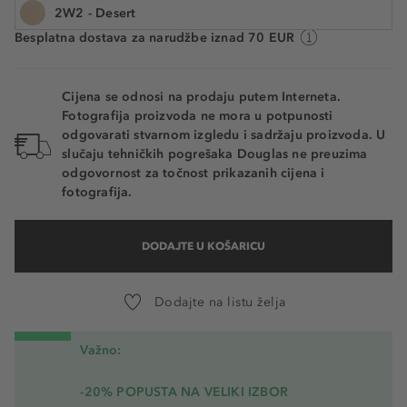
2W2 - Desert
Dostupno. Dostava: 2 do 5 radnih dana
Besplatna dostava za narudžbe iznad 70 EUR
3W2 - Hazel
0C - Vanilla
Cijena se odnosi na prodaju putem Interneta.
Fotografija proizvoda ne mora u potpunosti
0W - Porcelaine
odgovarati stvarnom izgledu i sadržaju proizvoda. U
slučaju tehničkih pogrešaka Douglas ne preuzima
1N - Ivory
odgovornost za točnost prikazanih cijena i
fotografija.
1W1 - Ecru
2N1 - Sand
DODAJTE U KOŠARICU
3N - Apricot
Dodajte na listu želja
Važno:
-20% POPUSTA NA VELIKI IZBOR