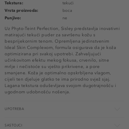
Tekstura:
tekući
Vrsta proizvoda:
boca
Punjivo:
ne
Uz Phyto-Teint Perfection, Sisley predstavlja inovativni
matirajući tekući puder za savršenu kožu s
besprijekornim tenom. Opremljena jedinstvenim
Ideal Skin Complexom, formula osigurava da je koža
optimizirana pri svakoj upotrebi. Zahvaljujući
učinkovitom efektu mekog fokusa, crvenilo, sitne
mrlje i nečistoće su vješto prikrivene, a pore
smanjene. Koža je optimalno opskrbljena vlagom,
cijeli ten djeluje glatko te ima prirodno svjež sjaj.
Lagana tekstura oduševljava svojom dugotrajnošću i
ugodnom udobnošću nošenja.
UPOTREBA
SASTOJCI