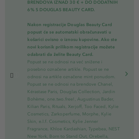
BRENDOVA IZNAD 30 € + DO DODATNIH
6% S DOUGLAS BEAUTY CARD.
Nakon registracije Douglas Beauty Card
popust će se automatski obračunavati u
košarici ovisno o iznosu kupovine. Ako ste
novi korisnik prilikom registracije možete
odabrati da želite Beauty Card.
Popust se ne odnosi na već snižene i
posebno označene artikle. Popust se ne
odnosi na artikle označene mint ponudom.
Popust se ne odnosi na brendove Chanel,
Kérastase Paris, Douglas Collection, Jardin
Bohème, one.two.free!, Augustinus Bader,
Kilian Paris, Rituals, Xerjoff, Too Faced, Kylie
Cosmetics, Zarkoperfume, Morphe, Kylie
Skin, e.l.f. Cosmetics, Kylie Jenner
Fragrance, Khloe Kardashian, Typebea, NEST
New York, Born to Stand Out, Orebella,