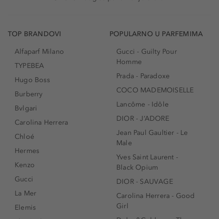
TOP BRANDOVI
POPULARNO U PARFEMIMA
Alfaparf Milano
Gucci - Guilty Pour
Homme
TYPEBEA
Prada - Paradoxe
Hugo Boss
COCO MADEMOISELLE
Burberry
Lancôme - Idôle
Bvlgari
DIOR - J’ADORE
Carolina Herrera
Jean Paul Gaultier - Le
Chloé
Male
Hermes
Yves Saint Laurent -
Kenzo
Black Opium
Gucci
DIOR - SAUVAGE
La Mer
Carolina Herrera - Good
Girl
Elemis