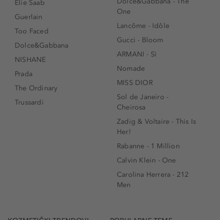
Dolce&Gabbana - The
Elie Saab
One
Guerlain
Lancôme - Idôle
Too Faced
Gucci - Bloom
Dolce&Gabbana
ARMANI - Sì
NISHANE
Nomade
Prada
MISS DIOR
The Ordinary
Sol de Janeiro -
Trussardi
Cheirosa
Zadig & Voltaire - This Is
Her!
Rabanne - 1 Million
Calvin Klein - One
Carolina Herrera - 212
Men