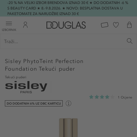
-20 % NA VELIKI IZBOR BRENDOVA IZNAD 30 € ★ DO DODATNIH -6 %
S BEAUTY CARD ★ 8.-9.8.2026. ★ NOVO: BESPLATNA DOSTAVA U
PAKETOMATE ZA NARUDŽBE IZNAD 30 €
IZBORNIK
Sisley
PhytoTeint Perfection
Foundation Tekući puder
Tekući puderi
1 Ocjene
DO DODATNIH 6% UZ DBC KARTICU