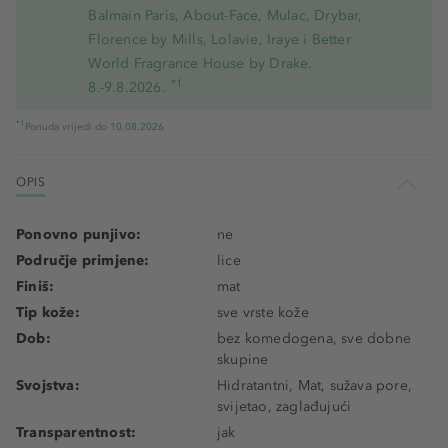
Balmain Paris, About-Face, Mulac, Drybar,
Florence by Mills, Lolavie, Iraye i Better
World Fragrance House by Drake.
*1
8.-9.8.2026.
*1
Ponuda vrijedi do 10.08.2026
OPIS
Ponovno punjivo:
ne
Područje primjene:
lice
Finiš:
mat
Tip kože:
sve vrste kože
Dob:
bez komedogena, sve dobne
skupine
Svojstva:
Hidratantni, Mat, sužava pore,
svijetao, zaglađujući
Transparentnost:
jak