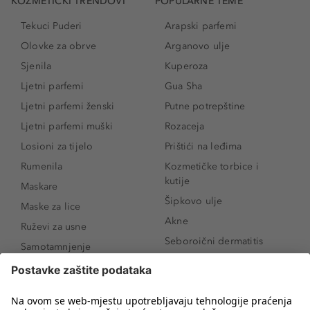
KOZMETIČKI TRENDOVI
POPULARNE TEME
Tekuci Puderi
Arapski parfemi
Olovke za obrve
Arganovo ulje
Sjenila
Kuperoza
Ljetni parfemi
Gua Sha
Ljetni parfemi ženski
Putne potrepštine
Ljetni parfemi muški
Rozaceja
Losioni za tijelo
Prištići na leđima
Rumenila
Kozmetičke torbice i
kutije
Maskare
Šipkovo ulje
Maske za lice
Akne
Ruževi za usne
Seboroični dermatitis
Samotamnjenje
Pigmentne mrlje
Puderi
Vrećice ispod očiju
Proizvodi za njegu lica
Novo
Proizvodi za obrve