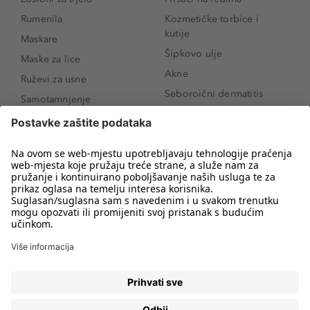
Rumenila
Kozmetičke torbice i
kutije
Maskare
Šipkovo ulje
Maske za lice
Akne
Ruževi za usne
Seboroični dermatitis
Samotamnjenje
Pigmentne mrlje
Puderi
Vrećice ispod očiju
Proizvodi za njegu lica
Novo
Proizvodi za obrve
Koji mi parfem
Sunce i zaštita
odgovara?
Serumi za lice
Kako našminkati oči da
Proizvodi za čišćenje lica
izgledaju veće
Bronzeri
Šminkanje spuštenih
kapaka
Anti-age serumi za lice
Kako ukloniti mitesere
Dermaplaning