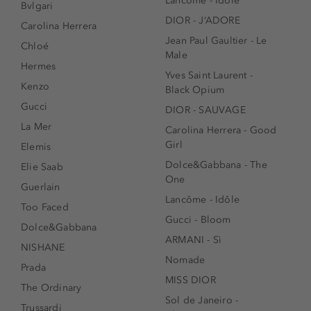
Lancôme - Idôle
Bvlgari
DIOR - J’ADORE
Carolina Herrera
Jean Paul Gaultier - Le
Chloé
Male
Hermes
Yves Saint Laurent -
Kenzo
Black Opium
Gucci
DIOR - SAUVAGE
La Mer
Carolina Herrera - Good
Girl
Elemis
Dolce&Gabbana - The
Elie Saab
One
Guerlain
Lancôme - Idôle
Too Faced
Gucci - Bloom
Dolce&Gabbana
ARMANI - Sì
NISHANE
Nomade
Prada
MISS DIOR
The Ordinary
Sol de Janeiro -
Trussardi