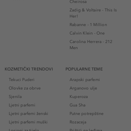
Cheirosa
Zadig & Voltaire - This Is
Her!
Rabanne - 1 Million
Calvin Klein - One
Carolina Herrera - 212
Men
KOZMETIČKI TRENDOVI
POPULARNE TEME
Tekuci Puderi
Arapski parfemi
Olovke za obrve
Arganovo ulje
Sjenila
Kuperoza
Ljetni parfemi
Gua Sha
Ljetni parfemi ženski
Putne potrepštine
Ljetni parfemi muški
Rozaceja
Losioni za tijelo
Prištići na leđima