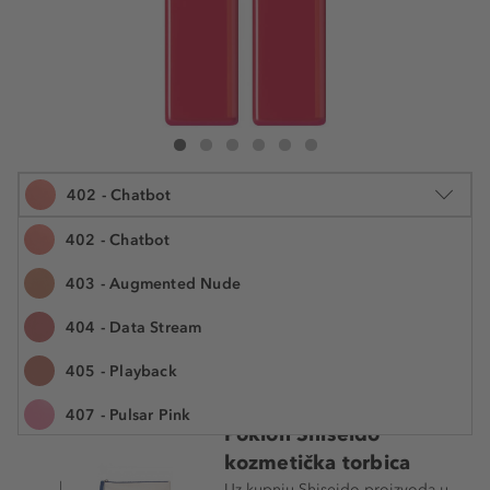
Shiseido TechnoSatin Gel Lipstick
TechnoSatin Gel Lipstick
TechnoSatin Gel Lipstick
TechnoSatin Gel Lipstick
TechnoSatin Gel Lipstick
TechnoSatin Gel Lipstick
402 - Chatbot
402 - Chatbot
403 - Augmented Nude
4 g
404 - Data Stream
43,99 €
Šifra artikla SHI180475
10.997,50 € / 1 kg
405 - Playback
Cijena na 2.5.2025.: 38,29 €
407 - Pulsar Pink
Poklon Shiseido
408 - Voltage Rose
kozmetička torbica
Uz kupnju Shiseido proizvoda u