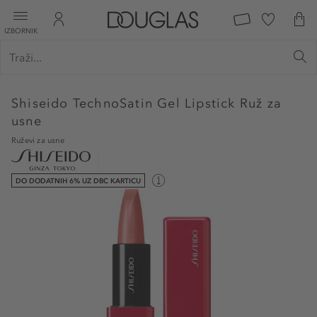
IZBORNIK
Shiseido
TechnoSatin Gel Lipstick Ruž za
usne
Ruževi za usne
DO DODATNIH 6% UZ DBC KARTICU