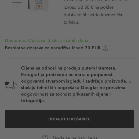
409 - Harmonic Drive
iznosu od 80 € na poklon
dobivate Shiseido kozmetičku
410 - Lilac Echo
torbicu.
411 - Scarlet Cluster
Dostupno. Dostava: 2 do 5 radnih dana
413 - Main Frame
Besplatna dostava za narudžbe iznad 70 EUR
414 - Upload
415 - Short Circuit
Cijena se odnosi na prodaju putem Interneta.
Fotografija proizvoda ne mora u potpunosti
416 - Red Shift
odgovarati stvarnom izgledu i sadržaju proizvoda. U
slučaju tehničkih pogrešaka Douglas ne preuzima
417 - Soundwave
odgovornost za točnost prikazanih cijena i
fotografija.
422 - Fuchsia Flux
DODAJTE U KOŠARICU
Dodajte na listu želja