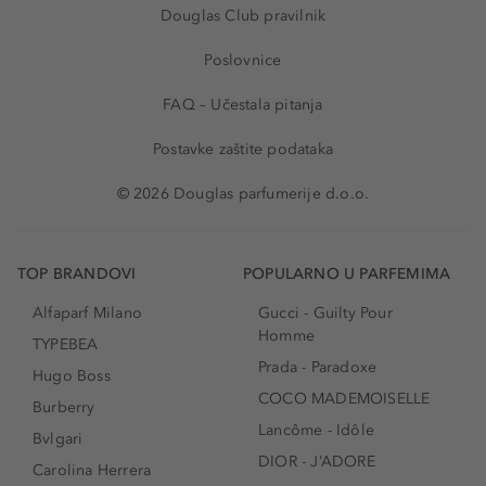
Douglas Club pravilnik
Poslovnice
FAQ – Učestala pitanja
Postavke zaštite podataka
© 2026 Douglas parfumerije d.o.o.
TOP BRANDOVI
POPULARNO U PARFEMIMA
Alfaparf Milano
Gucci - Guilty Pour
Homme
TYPEBEA
Prada - Paradoxe
Hugo Boss
COCO MADEMOISELLE
Burberry
Lancôme - Idôle
Bvlgari
DIOR - J’ADORE
Carolina Herrera