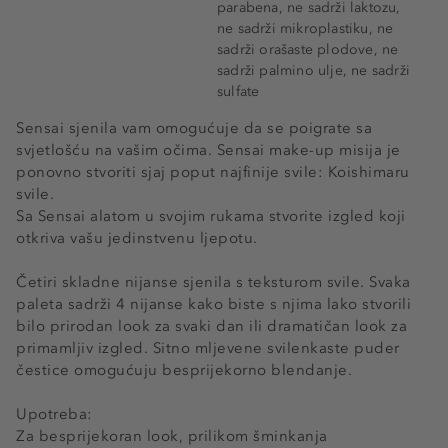
parabena, ne sadrži laktozu,
ne sadrži mikroplastiku, ne
sadrži orašaste plodove, ne
sadrži palmino ulje, ne sadrži
sulfate
Sensai sjenila vam omogućuje da se poigrate sa
svjetlošću na vašim očima. Sensai make-up misija je
ponovno stvoriti sjaj poput najfinije svile: Koishimaru
svile.
Sa Sensai alatom u svojim rukama stvorite izgled koji
otkriva vašu jedinstvenu ljepotu.
Četiri skladne nijanse sjenila s teksturom svile. Svaka
paleta sadrži 4 nijanse kako biste s njima lako stvorili
bilo prirodan look za svaki dan ili dramatičan look za
primamljiv izgled. Sitno mljevene svilenkaste puder
čestice omogućuju besprijekorno blendanje.
Upotreba:
Za besprijekoran look, prilikom šminkanja