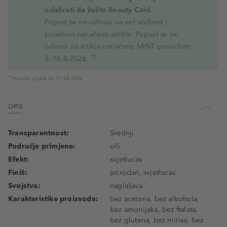
odabrati da želite Beauty Card.
Popust se ne odnosi na već snižene i
posebno označene artikle. Popust se ne
odnosi na artikle označene MINT ponudom.
*1
3.-16.8.2026.
*1
Ponuda vrijedi do 17.08.2026
OPIS
Transparentnost:
Srednji
Područje primjene:
oči
Efekt:
svjetlucav
Finiš:
prirodan, svjetlucav
Svojstva:
naglašava
Karakteristike proizvoda:
bez acetona, bez alkohola,
bez amonijaka, bez ftalata,
bez glutena, bez mirisa, bez