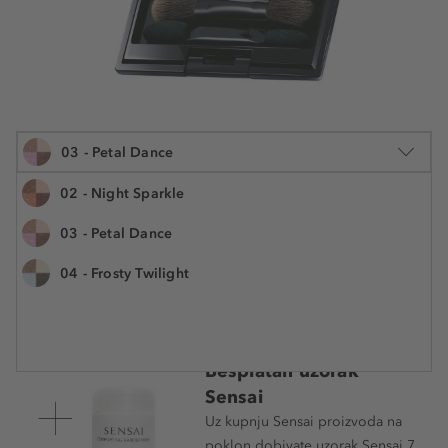
03 - Petal Dance
02 - Night Sparkle
03 - Petal Dance
1 kom.
04 - Frosty Twilight
87,89 €
Šifra artikla K815274
87,89 € / 1 kom.
Cijena na 2.5.2025.: 84,59 €
Besplatan uzorak
Sensai
Uz kupnju Sensai proizvoda na
poklon dobivate uzorak Sensai 7