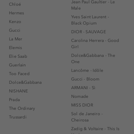
Jean Paul Gaultier - Le
Chloé
Male
Hermes
Yves Saint Laurent -
Kenzo
Black Opium
Gucci
DIOR - SAUVAGE
La Mer
Carolina Herrera - Good
Girl
Elemis
Dolce&Gabbana - The
Elie Saab
One
Guerlain
Lancôme - Idôle
Too Faced
Gucci - Bloom
Dolce&Gabbana
ARMANI - Sì
NISHANE
Nomade
Prada
MISS DIOR
The Ordinary
Sol de Janeiro -
Trussardi
Cheirosa
Zadig & Voltaire - This Is