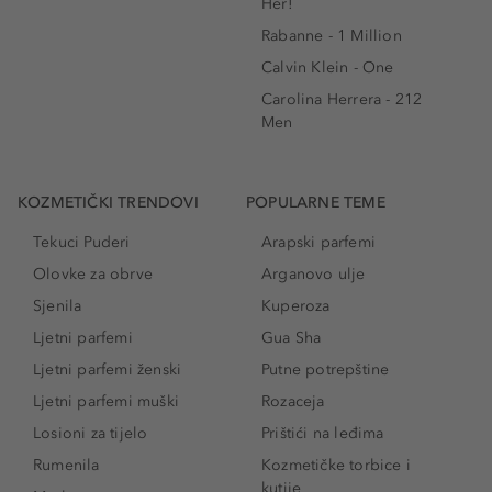
Her!
Rabanne - 1 Million
Calvin Klein - One
Carolina Herrera - 212
Men
KOZMETIČKI TRENDOVI
POPULARNE TEME
Tekuci Puderi
Arapski parfemi
Olovke za obrve
Arganovo ulje
Sjenila
Kuperoza
Ljetni parfemi
Gua Sha
Ljetni parfemi ženski
Putne potrepštine
Ljetni parfemi muški
Rozaceja
Losioni za tijelo
Prištići na leđima
Rumenila
Kozmetičke torbice i
kutije