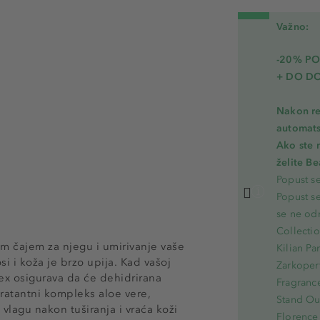
Važno:
-20% PO
+ DO D
Nakon re
automats
Ako ste 
želite B
Popust s
Popust s
se ne od
Collecti
im čajem za njegu i umirivanje vaše
Kilian Pa
 i koža je brzo upija. Kad vašoj
Zarkoperf
x osigurava da će dehidrirana
Fragranc
ratantni kompleks aloe vere,
Stand Out
vlagu nakon tuširanja i vraća koži
Florence 