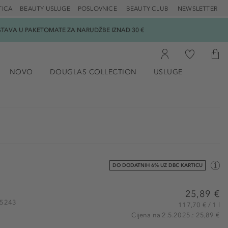
TICA
BEAUTY USLUGE
POSLOVNICE
BEAUTY CLUB
NEWSLETTER
DOSTAVA U PAKETOMATE ZA NARUDŽBE IZNAD 30 €
NOVO
DOUGLAS COLLECTION
USLUGE
DO DODATNIH 6% UZ DBC KARTICU
25,89 €
115243
117,70 € / 1 l
Cijena na 2.5.2025.: 25,89 €