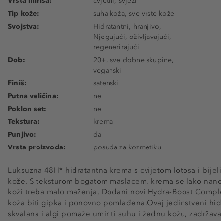
Vrsta mirisa:
cvjetni, svježi
Tip kože:
suha koža, sve vrste kože
Svojstva:
Hidratantni, hranjivo,
Njegujući, oživljavajući,
regenerirajući
Dob:
20+, sve dobne skupine,
veganski
Finiš:
satenski
Putna veličina:
ne
Poklon set:
ne
Tekstura:
krema
Punjivo:
da
Vrsta proizvoda:
posuda za kozmetiku
Luksuzna 48H* hidratantna krema s cvijetom lotosa i bijel
kože. S teksturom bogatom maslacem, krema se lako nanosi
koži treba malo maženja, Dodani novi Hydra-Boost Comple
koža biti gipka i ponovno pomlađena.Ovaj jedinstveni hid
skvalana i algi pomaže umiriti suhu i žednu kožu, zadržava 