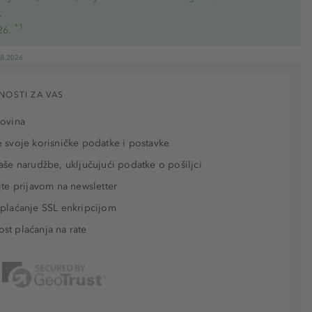
.
*1
26.
08.2026
NOSTI ZA VAS
povina
 svoje korisničke podatke i postavke
aše narudžbe, uključujući podatke o pošiljci
jte prijavom na newsletter
plaćanje SSL enkripcijom
t plaćanja na rate