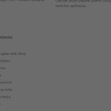
Otkrijte svijet ljepote putem Dou
mobilne aplikacije.
RISNIKE
ouglas web shop
oljstvu
rema
a
avilnik
ija robe
pitanja
u