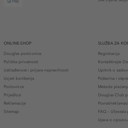
ONLINE-SHOP
SLUŽBA ZA KO
Douglas poslovnice
Registracija
Politika privatnosti
Kontaktirajte D
Usklađenost i prijava nepravilnosti
Upitnik o zadov
Uvjeti korištenja
Poštarina i otp
Poslovnice
Metode plaćanj
Prijedlozi
Douglas Club pr
Reklamacije
Povrat/reklamac
Sitemap
FAQ – Učestala 
Izjava o opoziv