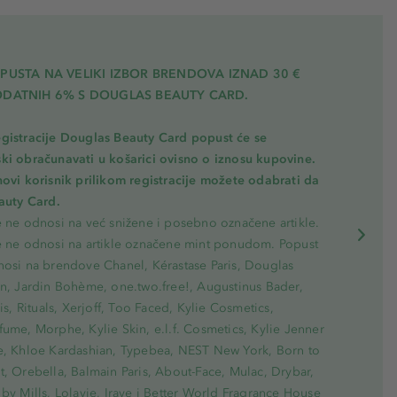
PUSTA NA VELIKI IZBOR BRENDOVA IZNAD 30 €
ODATNIH 6% S DOUGLAS BEAUTY CARD.
gistracije Douglas Beauty Card popust će se
ki obračunavati u košarici ovisno o iznosu kupovine.
novi korisnik prilikom registracije možete odabrati da
eauty Card.
e ne odnosi na već snižene i posebno označene artikle.
e ne odnosi na artikle označene mint ponudom. Popust
nosi na brendove Chanel, Kérastase Paris, Douglas
on, Jardin Bohème, one.two.free!, Augustinus Bader,
ris, Rituals, Xerjoff, Too Faced, Kylie Cosmetics,
ume, Morphe, Kylie Skin, e.l.f. Cosmetics, Kylie Jenner
e, Khloe Kardashian, Typebea, NEST New York, Born to
, Orebella, Balmain Paris, About-Face, Mulac, Drybar,
by Mills, Lolavie, Iraye i Better World Fragrance House