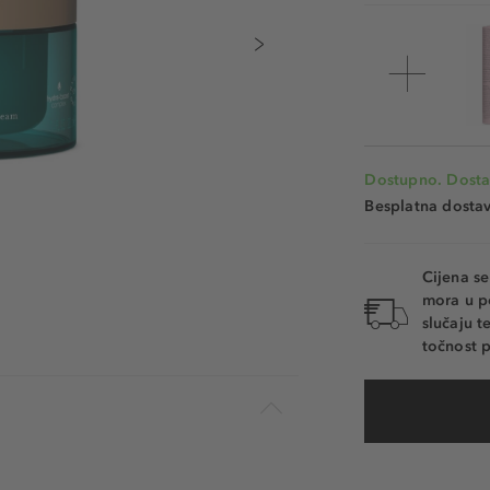
Dostupno. Dosta
Besplatna dosta
Cijena s
mora u p
slučaju 
točnost p