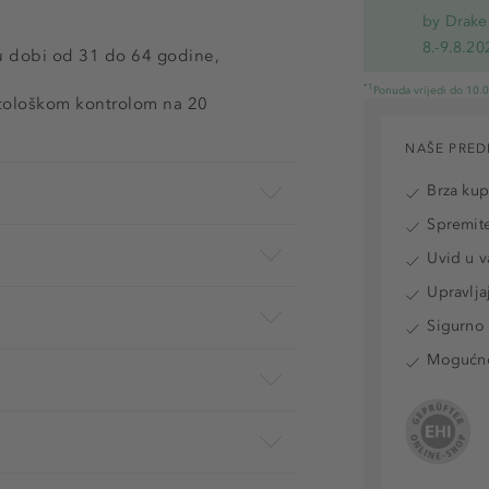
by Drake
8.-9.8.20
a u dobi od 31 do 64 godine,
*1
Ponuda vrijedi do 10.
atološkom kontrolom na 20
NAŠE PRED
Brza ku
Spremite
Uvid u v
Upravlja
Sigurno 
Mogućnos