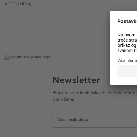
RECENZIJE (0)
Newsletter
Prijavite se odmah kako biste e-mailom pr
ponudama!