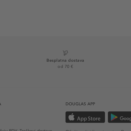
Besplatna dostava
od 70 €
A
DOUGLAS APP
učuju PDV.
Troškovi dostave.