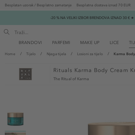
Besplatan uzorak / Besplatno zamatanje
Besplatna dostava iznad 70 EUR
-20 % NA VELIKI IZBOR BRENDOVA IZNAD 30 € 
BRANDOVI
PARFEMI
MAKE UP
LICE
TI
Home
Tijelo
Njega tijela
Losioni za tijelo
Karma Body
Rituals
Karma Body Cream Kr
The Ritual of Karma