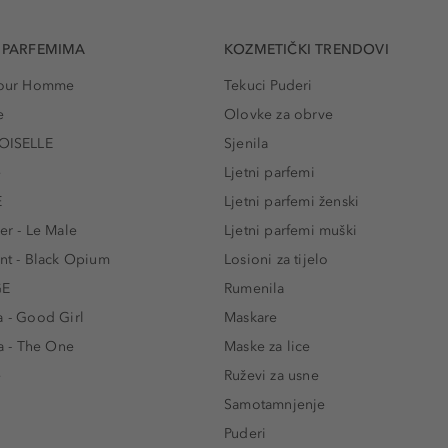
 PARFEMIMA
KOZMETIČKI TRENDOVI
 Pour Homme
Tekuci Puderi
e
Olovke za obrve
ISELLE
Sjenila
e
Ljetni parfemi
E
Ljetni parfemi ženski
er - Le Male
Ljetni parfemi muški
ent - Black Opium
Losioni za tijelo
GE
Rumenila
a - Good Girl
Maskare
 - The One
Maske za lice
e
Ruževi za usne
Samotamnjenje
Puderi