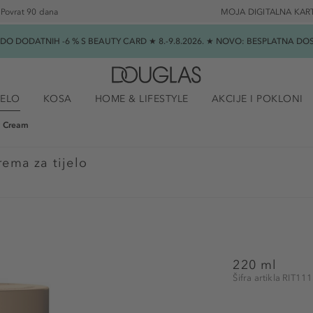
Povrat 90 dana
MOJA DIGITALNA KAR
★ DO DODATNIH -6 % S BEAUTY CARD ★ 8.-9.8.2026. ★ NOVO: BESPLATNA 
JELO
KOSA
HOME & LIFESTYLE
AKCIJE I POKLONI
 Cream
ema za tijelo
220 ml
Šifra artikla RIT1