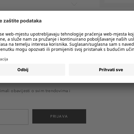
imali obavijesti o svim trendovima i
PRIJAVA