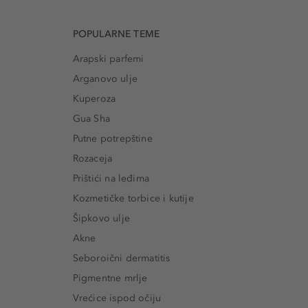
POPULARNE TEME
Arapski parfemi
Arganovo ulje
Kuperoza
Gua Sha
Putne potrepštine
Rozaceja
Prištići na leđima
Kozmetičke torbice i kutije
Šipkovo ulje
Akne
Seboroični dermatitis
Pigmentne mrlje
Vrećice ispod očiju