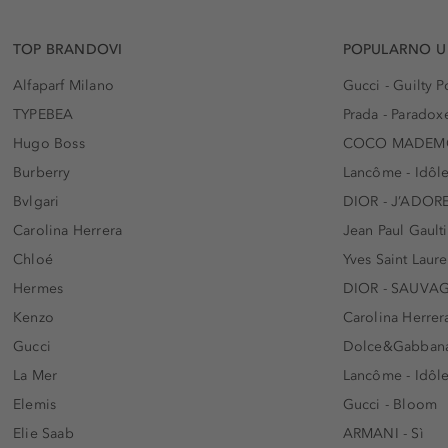
TOP BRANDOVI
POPULARNO U
Alfaparf Milano
Gucci - Guilty
TYPEBEA
Prada - Paradox
Hugo Boss
COCO MADEMO
Burberry
Lancôme - Idôl
Bvlgari
DIOR - J’ADOR
Carolina Herrera
Jean Paul Gaulti
Chloé
Yves Saint Laur
Hermes
DIOR - SAUVA
Kenzo
Carolina Herrer
Gucci
Dolce&Gabbana
La Mer
Lancôme - Idôl
Elemis
Gucci - Bloom
Elie Saab
ARMANI - Sì